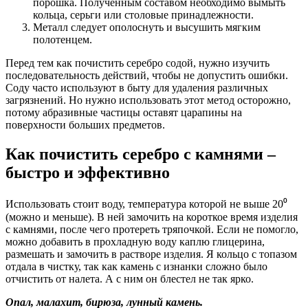
порошка. Полученным составом необходимо вымыть
кольца, серьги или столовые принадлежности.
Металл следует ополоснуть и высушить мягким
полотенцем.
Перед тем как почистить серебро содой, нужно изучить
последовательность действий, чтобы не допустить ошибки.
Соду часто используют в быту для удаления различных
загрязнений. Но нужно использовать этот метод осторожно,
потому абразивные частицы оставят царапины на
поверхности больших предметов.
Как почистить серебро с камнями –
быстро и эффективно
Использовать стоит воду, температура которой не выше 20⁰
(можно и меньше). В ней замочить на короткое время изделия
с камнями, после чего протереть тряпочкой. Если не помогло,
можно добавить в прохладную воду каплю глицерина,
размешать и замочить в растворе изделия. Я кольцо с топазом
отдала в чистку, так как камень с изнанки сложно было
отчистить от налета. А с ним он блестел не так ярко.
Опал, малахит, б
ирюза, лунный камень.