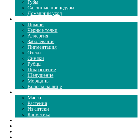
Губы
Салонные процедуры
Домашний уход
Проблемы кожи
Прыщи
Черные точки
Аллергия
Заболевания
Пигментация
Отеки
Синяки
Рубцы
Покраснение
Шелушение
Морщины
Волосы на лице
Средства ухода
Масла
Растения
Из аптеки
Косметика
Видео
Каталог масок
Толкование снов
Как почистить