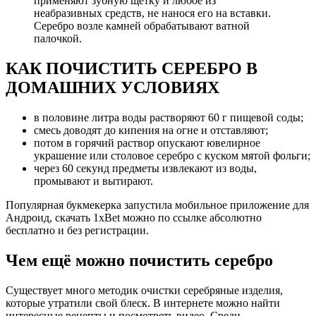
применяют зубную щетку и любое из
неабразивных средств, не нанося его на вставки.
Серебро возле камней обрабатывают ватной
палочкой.
КАК ПОЧИСТИТЬ СЕРЕБРО В
ДОМАШНИХ УСЛОВИЯХ
в половине литра воды растворяют 60 г пищевой соды;
смесь доводят до кипения на огне и отставляют;
потом в горячий раствор опускают ювелирное
украшение или столовое серебро с куском мятой фольги;
через 60 секунд предметы извлекают из воды,
промывают и вытирают.
Популярная букмекерка запустила мобильное приложение для
Андроид, скачать 1xBet можно по ссылке абсолютно
бесплатно и без регистрации.
Чем ещё можно почистить серебро
Существует много методик очистки серебряные изделия,
которые утратили свой блеск. В интернете можно найти
интересные рецепты и посмотреть видео. Среди