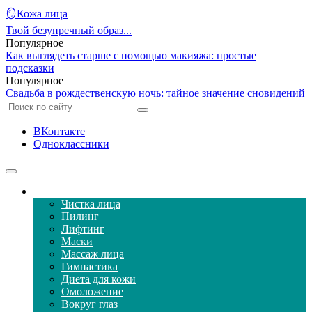
🪞Кожа лица
Твой безупречный образ...
Популярное
Как выглядеть старше с помощью макияжа: простые
подсказки
Популярное
Свадьба в рождественскую ночь: тайное значение сновидений
ВКонтакте
Одноклассники
Уход за кожей лица
Чистка лица
Пилинг
Лифтинг
Маски
Массаж лица
Гимнастика
Диета для кожи
Омоложение
Вокруг глаз