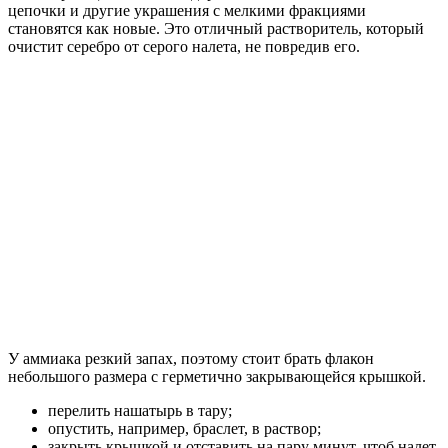
цепочки и другие украшения с мелкими фракциями
становятся как новые. Это отличный растворитель, который
очистит серебро от серого налета, не повредив его.
У аммиака резкий запах, поэтому стоит брать флакон
небольшого размера с герметично закрывающейся крышкой.
перелить нашатырь в тару;
опустить, например, браслет, в раствор;
закрыть крышкой и отставить на пару минут, чтоб налет