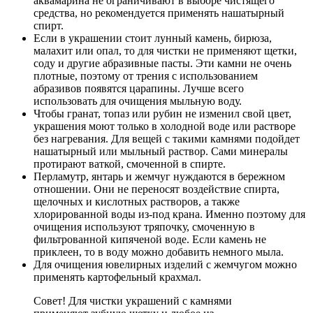
аквамарина не ограничивают в выборе чистящего
средства, но рекомендуется применять нашатырный
спирт.
Если в украшении стоит лунный камень, бирюза,
малахит или опал, то для чистки не применяют щетки,
соду и другие абразивные пасты. Эти камни не очень
плотные, поэтому от трения с использованием
абразивов появятся царапины. Лучше всего
использовать для очищения мыльную воду.
Чтобы гранат, топаз или рубин не изменил свой цвет,
украшения моют только в холодной воде или растворе
без нагревания. Для вещей с такими камнями подойдет
нашатырный или мыльный раствор. Сами минералы
протирают ваткой, смоченной в спирте.
Перламутр, янтарь и жемчуг нуждаются в бережном
отношении. Они не переносят воздействие спирта,
щелочных и кислотных растворов, а также
хлорированной воды из-под крана. Именно поэтому для
очищения используют тряпочку, смоченную в
фильтрованной кипяченой воде. Если камень не
приклеен, то в воду можно добавить немного мыла.
Для очищения ювелирных изделий с жемчугом можно
применять картофельный крахмал.
Совет! Для чистки украшений с камнями