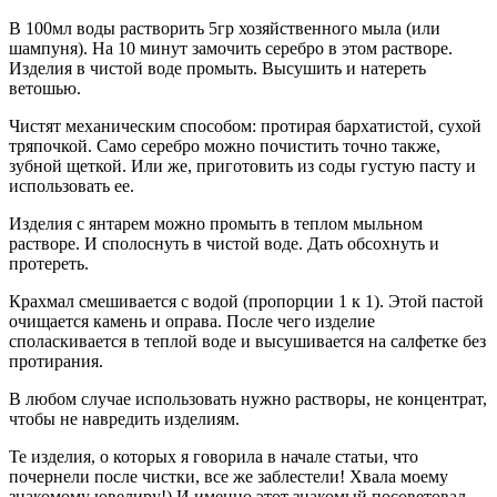
В 100мл воды растворить 5гр хозяйственного мыла (или
шампуня). На 10 минут замочить серебро в этом растворе.
Изделия в чистой воде промыть. Высушить и натереть
ветошью.
Чистят механическим способом: протирая бархатистой, сухой
тряпочкой. Само серебро можно почистить точно также,
зубной щеткой. Или же, приготовить из соды густую пасту и
использовать ее.
Изделия с янтарем можно промыть в теплом мыльном
растворе. И сполоснуть в чистой воде. Дать обсохнуть и
протереть.
Крахмал смешивается с водой (пропорции 1 к 1). Этой пастой
очищается камень и оправа. После чего изделие
споласкивается в теплой воде и высушивается на салфетке без
протирания.
В любом случае использовать нужно растворы, не концентрат,
чтобы не навредить изделиям.
Те изделия, о которых я говорила в начале статьи, что
почернели после чистки, все же заблестели! Хвала моему
знакомому ювелиру!) И именно этот знакомый посоветовал