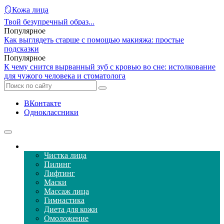
🪞Кожа лица
Твой безупречный образ...
Популярное
Как выглядеть старше с помощью макияжа: простые
подсказки
Популярное
К чему снится вырванный зуб с кровью во сне: истолкование
для чужого человека и стоматолога
ВКонтакте
Одноклассники
Уход за кожей лица
Чистка лица
Пилинг
Лифтинг
Маски
Массаж лица
Гимнастика
Диета для кожи
Омоложение