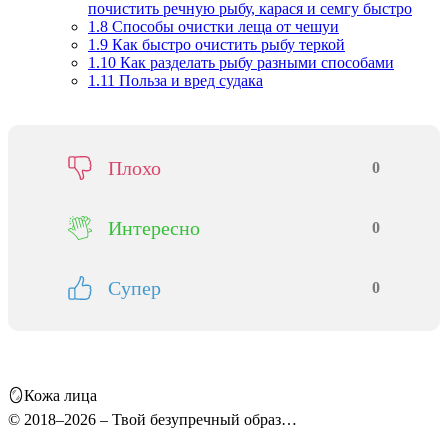
почистить речную рыбу, карася и семгу быстро
1.8
Способы очистки леща от чешуи
1.9
Как быстро очистить рыбу теркой
1.10
Как разделать рыбу разными способами
1.11
Польза и вред судака
Плохо
0
Интересно
0
Супер
0
🪞Кожа лица
© 2018–2026 – Твой безупречный образ…