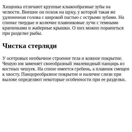
Хищника отличают крупные клыкообразные зубы на
челюсти. Внешне он похож на щуку, у которой такая же
удлиненная голова с широкой пастью с острыми зубами. На
спинке твердые и колючие плавниковые лучи с темными
крапинками и жаберные крышки. О них можно пораниться
при разделке рыбы.
Чистка стерляди
У осетровых необычное строение тела и кожное покрытие.
Чешую им заменяет своеобразный эмалевидный панцирь из
костных чешуек. На спине имеется гребень, а плавник смещен
к хвосту. Панциреобразное покрытие и наличие слизи при
вылове определяют некоторые особенности при ее разделки.