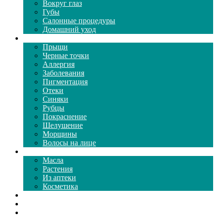
Вокруг глаз
Губы
Салонные процедуры
Домашний уход
Проблемы кожи
Прыщи
Черные точки
Аллергия
Заболевания
Пигментация
Отеки
Синяки
Рубцы
Покраснение
Шелушение
Морщины
Волосы на лице
Средства ухода
Масла
Растения
Из аптеки
Косметика
Видео
Каталог масок
Толкование снов