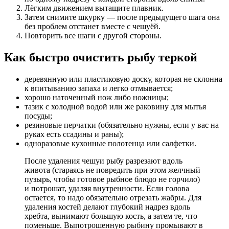
Лёгким движением вытащите плавник.
Затем снимите шкурку — после предыдущего шага она
без проблем отстанет вместе с чешуёй.
Повторить все шаги с другой стороны.
Как быстро очистить рыбу теркой
деревянную или пластиковую доску, которая не склонна
к впитыванию запаха и легко отмывается;
хорошо наточенный нож либо ножницы;
тазик с холодной водой или же раковину для мытья
посуды;
резиновые перчатки (обязательно нужны, если у вас на
руках есть ссадины и раны);
одноразовые кухонные полотенца или салфетки.
После удаления чешуи рыбу разрезают вдоль
живота (стараясь не повредить при этом желчный
пузырь, чтобы готовое рыбное блюдо не горчило)
и потрошат, удаляя внутренности. Если голова
остается, то надо обязательно отрезать жабры. Для
удаления костей делают глубокий надрез вдоль
хребта, вынимают большую кость, а затем те, что
поменьше. Выпотрошенную рыбину промывают в