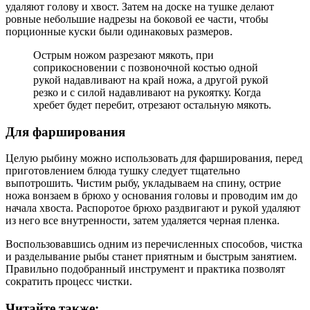
удаляют голову и хвост. Затем на доске на тушке делают
ровные небольшие надрезы на боковой ее части, чтобы
порционные куски были одинаковых размеров.
Острым ножом разрезают мякоть, при
соприкосновении с позвоночной костью одной
рукой надавливают на край ножа, а другой рукой
резко и с силой надавливают на рукоятку. Когда
хребет будет перебит, отрезают остальную мякоть.
Для фарширования
Целую рыбину можно использовать для фарширования, перед
приготовлением блюда тушку следует тщательно
выпотрошить. Чистим рыбу, укладываем на спину, острие
ножа вонзаем в брюхо у основания головы и проводим им до
начала хвоста. Распоротое брюхо раздвигают и рукой удаляют
из него все внутренности, затем удаляется черная пленка.
Воспользовавшись одним из перечисленных способов, чистка
и разделывание рыбы станет приятным и быстрым занятием.
Правильно подобранный инструмент и практика позволят
сократить процесс чистки.
Читайте также: