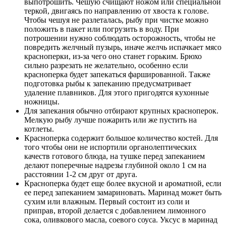
выпотрошить. Чешую счищают ножом или специальной
теркой, двигаясь по направлению от хвоста к голове.
Чтобы чешуя не разлеталась, рыбу при чистке можно
положить в пакет или погрузить в воду. При
потрошении нужно соблюдать осторожность, чтобы не
повредить желчный пузырь, иначе желчь испачкает мясо
красноперки, из-за чего оно станет горьким. Брюхо
сильно разрезать не желательно, особенно если
красноперка будет запекаться фаршированной. Также
подготовка рыбы к запеканию предусматривает
удаление плавников. Для этого пригодятся кухонные
ножницы.
Для запекания обычно отбирают крупных красноперок.
Мелкую рыбу лучше пожарить или же пустить на
котлеты.
Красноперка содержит большое количество костей. Для
того чтобы они не испортили органолептических
качеств готового блюда, на тушке перед запеканием
делают поперечные надрезы глубиной около 1 см на
расстоянии 1-2 см друг от друга.
Красноперка будет еще более вкусной и ароматной, если
ее перед запеканием замариновать. Маринад может быть
сухим или влажным. Первый состоит из соли и
приправ, второй делается с добавлением лимонного
сока, оливкового масла, соевого соуса. Уксус в маринад