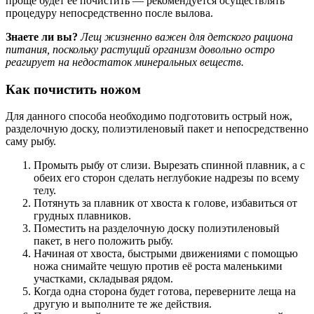
проще будет её почистить — рекомендуется осуществлять
процедуру непосредственно после вылова.
Знаете ли вы?
Лещ жизненно важен для детского рациона
питания, поскольку растущий организм довольно остро
реагирует на недостаток минеральных веществ.
Как почистить ножом
Для данного способа необходимо подготовить острый нож,
разделочную доску, полиэтиленовый пакет и непосредственно
саму рыбу.
Промыть рыбу от слизи. Вырезать спинной плавник, а с
обеих его сторон сделать неглубокие надрезы по всему
телу.
Потянуть за плавник от хвоста к голове, избавиться от
грудных плавников.
Поместить на разделочную доску полиэтиленовый
пакет, в него положить рыбу.
Начиная от хвоста, быстрыми движениями с помощью
ножа снимайте чешую против её роста маленькими
участками, складывая рядом.
Когда одна сторона будет готова, переверните леща на
другую и выполните те же действия.