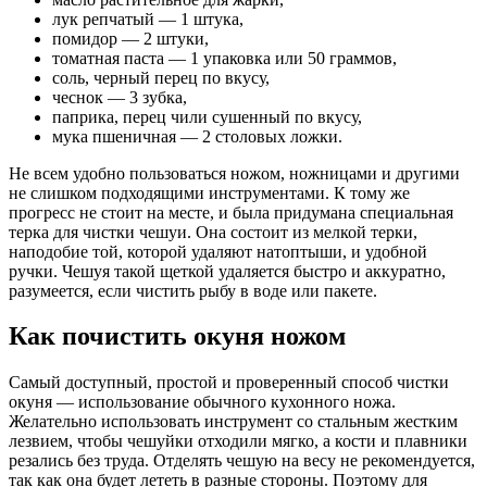
лук репчатый — 1 штука,
помидор — 2 штуки,
томатная паста — 1 упаковка или 50 граммов,
соль, черный перец по вкусу,
чеснок — 3 зубка,
паприка, перец чили сушенный по вкусу,
мука пшеничная — 2 столовых ложки.
Не всем удобно пользоваться ножом, ножницами и другими
не слишком подходящими инструментами. К тому же
прогресс не стоит на месте, и была придумана специальная
терка для чистки чешуи. Она состоит из мелкой терки,
наподобие той, которой удаляют натоптыши, и удобной
ручки. Чешуя такой щеткой удаляется быстро и аккуратно,
разумеется, если чистить рыбу в воде или пакете.
Как почистить окуня ножом
Самый доступный, простой и проверенный способ чистки
окуня — использование обычного кухонного ножа.
Желательно использовать инструмент со стальным жестким
лезвием, чтобы чешуйки отходили мягко, а кости и плавники
резались без труда. Отделять чешую на весу не рекомендуется,
так как она будет лететь в разные стороны. Поэтому для