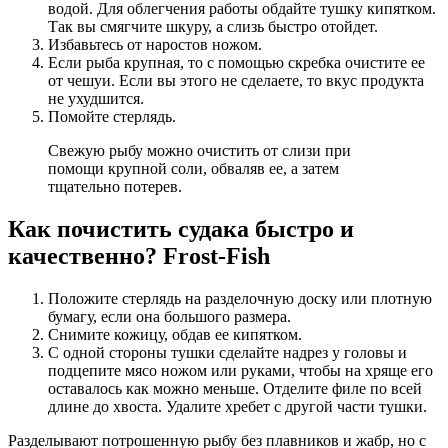
водой. Для облегчения работы обдайте тушку кипятком.
Так вы смягчите шкуру, а слизь быстро отойдет.
Избавьтесь от наростов ножом.
Если рыба крупная, то с помощью скребка очистите ее
от чешуи. Если вы этого не сделаете, то вкус продукта
не ухудшится.
Помойте стерлядь.
Свежую рыбу можно очистить от слизи при
помощи крупной соли, обваляв ее, а затем
тщательно потерев.
Как почистить судака быстро и
качественно? Frost-Fish
Положите стерлядь на разделочную доску или плотную
бумагу, если она большого размера.
Снимите кожицу, обдав ее кипятком.
С одной стороны тушки сделайте надрез у головы и
подцепите мясо ножом или руками, чтобы на хряще его
оставалось как можно меньше. Отделите филе по всей
длине до хвоста. Удалите хребет с другой части тушки.
Разделывают потрошенную рыбу без плавников и жабр, но с