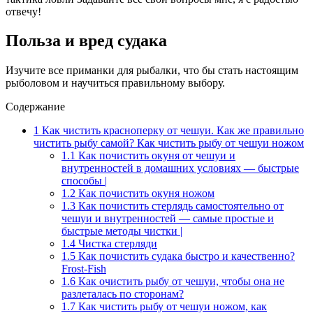
отвечу!
Польза и вред судака
Изучите все приманки для рыбалки, что бы стать настоящим
рыболовом и научиться правильному выбору.
Содержание
1
Как чистить красноперку от чешуи. Как же правильно
чистить рыбу самой? Как чистить рыбу от чешуи ножом
1.1
Как почистить окуня от чешуи и
внутренностей в домашних условиях — быстрые
способы |
1.2
Как почистить окуня ножом
1.3
Как почистить стерлядь самостоятельно от
чешуи и внутренностей — самые простые и
быстрые методы чистки |
1.4
Чистка стерляди
1.5
Как почистить судака быстро и качественно?
Frost-Fish
1.6
Как очистить рыбу от чешуи, чтобы она не
разлеталась по сторонам?
1.7
Как чистить рыбу от чешуи ножом, как