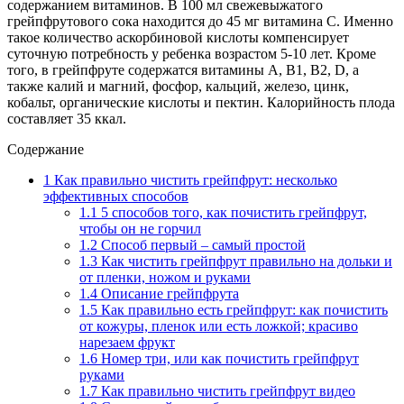
содержанием витаминов. В 100 мл свежевыжатого
грейпфрутового сока находится до 45 мг витамина C. Именно
такое количество аскорбиновой кислоты компенсирует
суточную потребность у ребенка возрастом 5-10 лет. Кроме
того, в грейпфруте содержатся витамины A, B1, B2, D, а
также калий и магний, фосфор, кальций, железо, цинк,
кобальт, органические кислоты и пектин. Калорийность плода
составляет 35 ккал.
Содержание
1
Как правильно чистить грейпфрут: несколько
эффективных способов
1.1
5 способов того, как почистить грейпфрут,
чтобы он не горчил
1.2
Способ первый – самый простой
1.3
Как чистить грейпфрут правильно на дольки и
от пленки, ножом и руками
1.4
Описание грейпфрута
1.5
Как правильно есть грейпфрут: как почистить
от кожуры, пленок или есть ложкой; красиво
нарезаем фрукт
1.6
Номер три, или как почистить грейпфрут
руками
1.7
Как правильно чистить грейпфрут видео