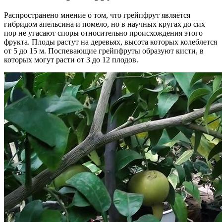
Распространено мнение о том, что грейпфрут является
гибридом апельсина и помело, но в научных кругах до сих
пор не угасают споры относительно происхождения этого
фрукта. Плоды растут на деревьях, высота которых колеблется
от 5 до 15 м. Поспевающие грейпфруты образуют кисти, в
которых могут расти от 3 до 12 плодов.