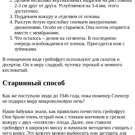
Делаем несколько вертикальных надрезов на расстоянии
2-3 см друг от друга. Углубляемся на 3-4 мм, этого
достаточно.
Поддеваем кожуру и отделяем от основы.
Рыхлую белую прослойку снимаем аккуратными
движениями. Особо не стараемся. Она потом оторвется
вместе с мембранами.
Что осталось – делим на сегменты. В последнюю
очередь освобождаемся от пленок. Пригодится нож с
зубчиками.
В очищенном виде грейпфрут используют для салатов и
десертов. Он в меру сладкий, чуточку терпкий и немного
кисловатый.
Старинный способ
Как же поступали люди до 1946 года, пока инженер Спенсер
не подарил миру микроволновую печь?
Наши бабушки знали, как правильно почистить грейпфрут.
Они брали очень острый нож с тонким кончиком и срезали
кожуру с двух «полюсов» плода. Далее, они ставили
грейпфрут в широкую миску и начинали методично счищать с
него корку. Эту кожуру можно выбросить или засушить для