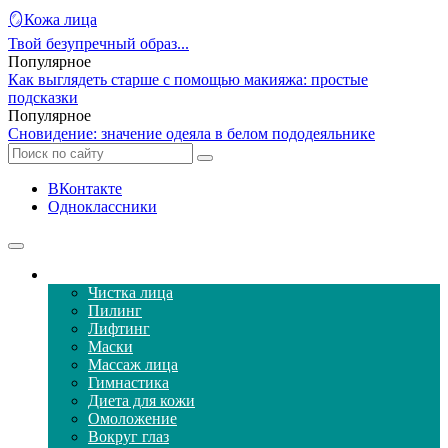
🪞Кожа лица
Твой безупречный образ...
Популярное
Как выглядеть старше с помощью макияжа: простые
подсказки
Популярное
Сновидение: значение одеяла в белом пододеяльнике
ВКонтакте
Одноклассники
Уход за кожей лица
Чистка лица
Пилинг
Лифтинг
Маски
Массаж лица
Гимнастика
Диета для кожи
Омоложение
Вокруг глаз