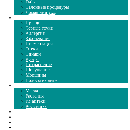
Губы
Салонные процедуры
Домашний уход
Проблемы кожи
Прыщи
Черные точки
Аллергия
Заболевания
Пигментация
Отеки
Синяки
Рубцы
Покраснение
Шелушение
Морщины
Волосы на лице
Средства ухода
Масла
Растения
Из аптеки
Косметика
Видео
Каталог масок
Толкование снов
Как почистить