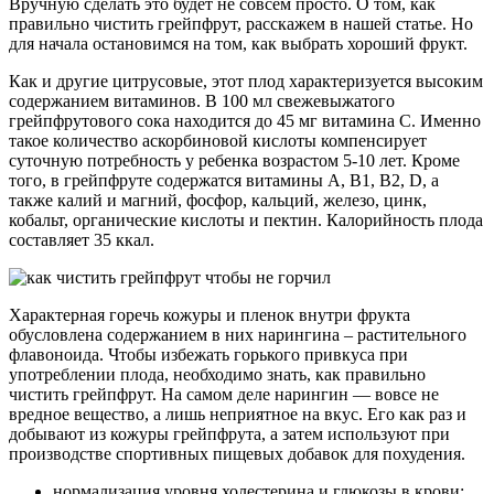
Вручную сделать это будет не совсем просто. О том, как
правильно чистить грейпфрут, расскажем в нашей статье. Но
для начала остановимся на том, как выбрать хороший фрукт.
Как и другие цитрусовые, этот плод характеризуется высоким
содержанием витаминов. В 100 мл свежевыжатого
грейпфрутового сока находится до 45 мг витамина C. Именно
такое количество аскорбиновой кислоты компенсирует
суточную потребность у ребенка возрастом 5-10 лет. Кроме
того, в грейпфруте содержатся витамины A, B1, B2, D, а
также калий и магний, фосфор, кальций, железо, цинк,
кобальт, органические кислоты и пектин. Калорийность плода
составляет 35 ккал.
Характерная горечь кожуры и пленок внутри фрукта
обусловлена содержанием в них нарингина – растительного
флавоноида. Чтобы избежать горького привкуса при
употреблении плода, необходимо знать, как правильно
чистить грейпфрут. На самом деле нарингин — вовсе не
вредное вещество, а лишь неприятное на вкус. Его как раз и
добывают из кожуры грейпфрута, а затем используют при
производстве спортивных пищевых добавок для похудения.
нормализация уровня холестерина и глюкозы в крови;