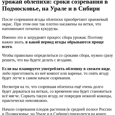
урожай облепихи: сроки созревания в
Подмосковье, на Урале и в Сибири
После созревания ягоды облепихи приобретают оранжевый
окрас. При этом они так плотно насажены на ветки, что
напоминают початки кукурузы.
Именно это и затрудняет процесс сбора урожая. Поэтому
важно знать,
в какой период ягоды обрываются проще
всего
.
Чтобы правильно определиться со сроками сбора, нужно сразу
решить, что вы будете делать с ягодами.
Если вы планируете употреблять облепиху в свежем виде
,
либо приготовить из неё компот или варенье, то снять ягоду
будет легче в самом начале созревания.
Несмотря на то, что созревшая облепиха ещё очень долго
будет держаться на ветках, со временем она будет становиться
всё мягче. Сорвать такую ягоду, не повредив нежной кожицы,
практически невозможно.
Начало созревания плодов растения (в средней полосе России
и Подмосковье, на Урале и в Сибири) приходится на конец