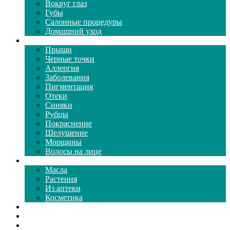
Вокруг глаз
Губы
Салонные процедуры
Домашний уход
Проблемы кожи
Прыщи
Черные точки
Аллергия
Заболевания
Пигментация
Отеки
Синяки
Рубцы
Покраснение
Шелушение
Морщины
Волосы на лице
Средства ухода
Масла
Растения
Из аптеки
Косметика
Видео
Каталог масок
Толкование снов