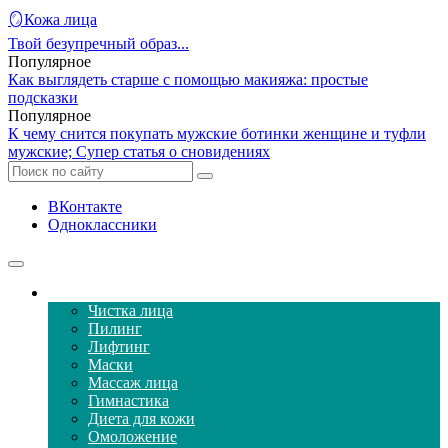
🪞Кожа лица
Твой безупречный образ...
Популярное
Как выглядеть старше с помощью макияжа: простые
подсказки
Популярное
К чему снится покупать мужские ботинки женщине и туфли
мужские; Супер статья о сновидениях
ВКонтакте
Одноклассники
Уход за кожей лица
Чистка лица
Пилинг
Лифтинг
Маски
Массаж лица
Гимнастика
Диета для кожи
Омоложение