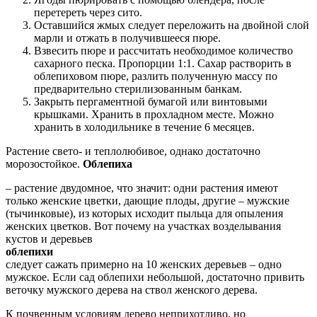
перетереть через сито.
Оставшийся жмых следует переложить на двойной слой
марли и отжать в получившееся пюре.
Взвесить пюре и рассчитать необходимое количество
сахарного песка. Пропорции 1:1. Сахар растворить в
облепиховом пюре, разлить полученную массу по
предварительно стерилизованным банкам.
Закрыть пергаментной бумагой или винтовыми
крышками. Хранить в прохладном месте. Можно
хранить в холодильнике в течение 6 месяцев.
Растение свето- и теплолюбивое, однако достаточно
морозостойкое.
Облепиха
– растение двудомное, что значит: одни растения имеют
только женские цветки, дающие плоды, другие – мужские
(тычинковые), из которых исходит пыльца для опыления
женских цветков. Вот почему на участках возделывания
кустов и деревьев
облепихи
следует сажать примерно на 10 женских деревьев – одно
мужское. Если сад облепихи небольшой, достаточно привить
веточку мужского дерева на ствол женского дерева.
К почвенным условиям дерево неприхотливо, но