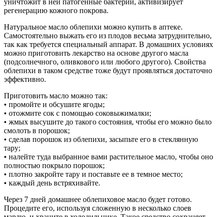
уничтожит в ней патогенные бактерии, активизирует
регенерацию кожного покрова.
Натуральное масло облепихи можно купить в аптеке.
Самостоятельно выжать его из плодов весьма затруднительно,
так как требуется специальный аппарат. В домашних условиях
можно приготовить лекарство на основе другого масла
(подсолнечного, оливкового или любого другого). Свойства
облепихи в таком средстве тоже будут проявляться достаточно
эффективно.
Приготовить масло можно так:
• промойте и обсушите ягоды;
• отожмите сок с помощью соковыжималки;
• жмых высушите до такого состояния, чтобы его можно было
смолоть в порошок;
• сделав порошок из облепихи, засыпьте его в стеклянную
тару;
• налейте туда выбранное вами растительное масло, чтобы оно
полностью покрыло порошок;
• плотно закройте тару и поставьте ее в темное место;
• каждый день встряхивайте.
Через 7 дней домашнее облепиховое масло будет готово.
Процедите его, используя сложенную в несколько слоев
марлю, и храните в холодильнике. Такое средство сохраняет