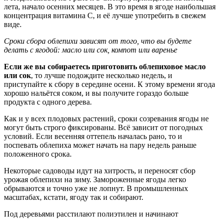
лета, начало осенних месяцев. В это время в ягоде наибольшая
концентрация витамина С, и её лучше употребить в свежем
виде.
Сроки сбора облепихи зависят от того, что вы будете
делать с ягодой: масло или сок, компот или варенье
Если же вы собираетесь приготовить облепиховое масло
или сок
, то лучше подождите несколько недель, и
приступайте к сбору в середине осени. К этому времени ягода
хорошо нальётся соком, и вы получите гораздо больше
продукта с одного дерева.
Как и у всех плодовых растений, сроки созревания ягоды не
могут быть строго фиксированы. Всё зависит от погодных
условий. Если весенняя оттепель началась рано, то и
поспевать облепиха может начать на пару недель раньше
положенного срока.
Некоторые садоводы идут на хитрость, и переносят сбор
урожая облепихи на зиму. Замороженные ягоды легко
обрываются и точно уже не лопнут. В промышленных
масштабах, кстати, ягоду так и собирают.
Под деревьями расстилают полиэтилен и начинают