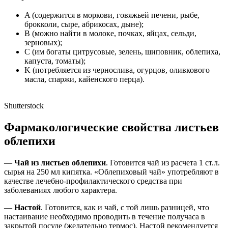
A (содержится в моркови, говяжьей печени, рыбе,
брокколи, сыре, абрикосах, дыне);
B (можно найти в молоке, почках, яйцах, сельди,
зерновых);
C (им богаты цитрусовые, зелень, шиповник, облепиха,
капуста, томаты);
K (потребляется из чернослива, огурцов, оливкового
масла, спаржи, кайенского перца).
Shutterstock
Фармакологические свойства листьев
облепихи
—
Чай из листьев облепихи
. Готовится чай из расчета 1 ст.л.
сырья на 250 мл кипятка. «Облепиховый чай» употребляют в
качестве лечебно-профилактического средства при
заболеваниях любого характера.
—
Настой
. Готовится, как и чай, с той лишь разницей, что
настаивание необходимо проводить в течение получаса в
закрытой посуде (желательно термос). Настой рекомендуется