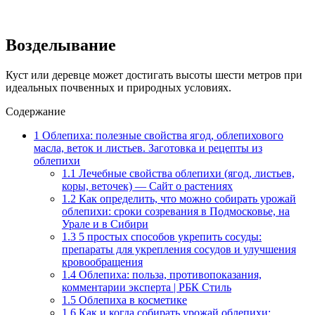
Возделывание
Куст или деревце может достигать высоты шести метров при
идеальных почвенных и природных условиях.
Содержание
1
Облепиха: полезные свойства ягод, облепихового
масла, веток и листьев. Заготовка и рецепты из
облепихи
1.1
Лечебные свойства облепихи (ягод, листьев,
коры, веточек) — Сайт о растениях
1.2
Как определить, что можно собирать урожай
облепихи: сроки созревания в Подмосковье, на
Урале и в Сибири
1.3
5 простых способов укрепить сосуды:
препараты для укрепления сосудов и улучшения
кровообращения
1.4
Облепиха: польза, противопоказания,
комментарии эксперта | РБК Стиль
1.5
Облепиха в косметике
1.6
Как и когда собирать урожай облепихи: