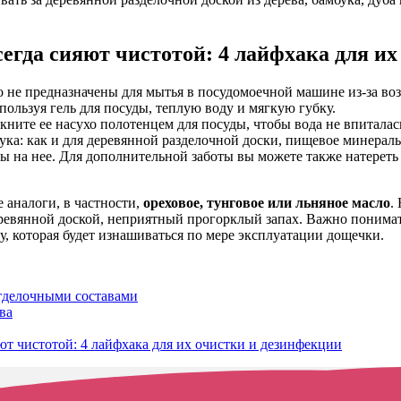
егда сияют чистотой: 4 лайфхака для их
о не предназначены для мытья в посудомоечной машине из-за в
ользуя гель для посуды, теплую воду и мягкую губку.
ните ее насухо полотенцем для посуды, чтобы вода не впиталас
ука: как и для деревянной разделочной доски, пищевое минерал
ы на нее. Для дополнительной заботы вы можете также натереть 
 аналоги, в частности,
ореховое, тунговое или льняное масло
.
еревянной доской, неприятный прогорклый запах. Важно понима
, которая будет изнашиваться по мере эксплуатации дощечки.
отделочными составами
ва
т чистотой: 4 лайфхака для их очистки и дезинфекции