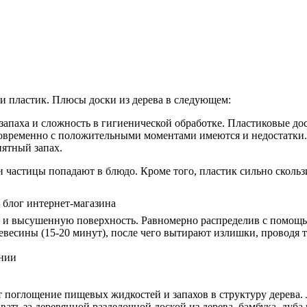
 пластик. Плюсы доски из дерева в следующем:
апаха и сложность в гигиенической обработке. Пластиковые до
новременно с положительными моментами имеются и недостатки.
иятный запах.
и частицы попадают в блюдо. Кроме того, пластик сильно скользи
– блог интернет-магазина
и высушенную поверхность. Равномерно распределив с помощью
ревесины (15-20 минут), после чего вытирают излишки, проводя 
онии
 поглощение пищевых жидкостей и запахов в структуру дерева.
ть за деревянной разделочной доской из дерева, бамбука, дуба 