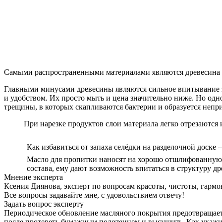
Самыми распространенными материалами являются древесина и
Главными минусами древесины являются сильное впитывание з
и удобством. Их просто мыть и цена значительно ниже. Но од
трещины, в которых скапливаются бактерии и образуется непр
При нарезке продуктов слои материала легко отрезаются 
Как избавиться от запаха селёдки на разделочной доске 
Масло для пропитки наносят на хорошо отшлифованную 
состава, ему дают возможность впитаться в структуру д
Мнение эксперта
Ксения Диянова, эксперт по вопросам красоты, чистоты, гарм
Все вопросы задавайте мне, с удовольствием отвечу!
Задать вопрос эксперту
Периодическое обновление масляного покрытия предотвращает
после протереть бумажным полотенцем и высушить. Как ухажива