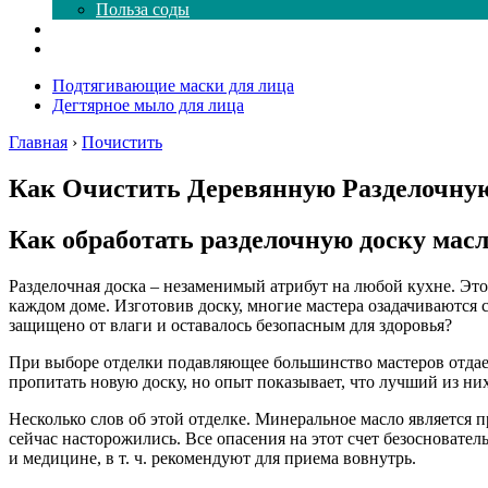
Польза соды
Магия здесь
Форум
Подтягивающие маски для лица
Дегтярное мыло для лица
Главная
›
Почистить
Как Очистить Деревянную Разделочную 
Как обработать разделочную доску мас
Разделочная доска – незаменимый атрибут на любой кухне. Это
каждом доме. Изготовив доску, многие мастера озадачиваются
защищено от влаги и оставалось безопасным для здоровья?
При выборе отделки подавляющее большинство мастеров отдает
пропитать новую доску, но опыт показывает, что лучший из н
Несколько слов об этой отделке. Минеральное масло является 
сейчас насторожились. Все опасения на этот счет безосновате
и медицине, в т. ч. рекомендуют для приема вовнутрь.