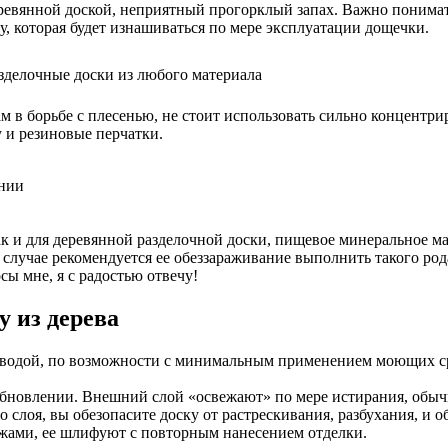
еревянной доской, неприятный прогорклый запах. Важно понима
, которая будет изнашиваться по мере эксплуатации дощечки.
зделочные доски из любого материала
м в борьбе с плесенью, не стоит использовать сильно концентр
 и резиновые перчатки.
онии
ак и для деревянной разделочной доски, пищевое минеральное м
м случае рекомендуется ее обеззараживание выполнить такого р
сы мне, я с радостью отвечу!
у из дерева
водой, по возможности с минимальным применением моющих сред
новлении. Внешний слой «освежают» по мере истирания, обычно
 слоя, вы обезопасите доску от растрескивания, разбухания, и 
ожами, ее шлифуют с повторным нанесением отделки.