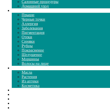
Салонные процедуры
Домашний уход
Проблемы кожи
Прыщи
Черные точки
Аллергия
Заболевания
Пигментация
Отеки
Синяки
Рубцы
Покраснение
Шелушение
Морщины
Волосы на лице
Средства ухода
Масла
Растения
Из аптеки
Косметика
Видео
Каталог масок
Толкование снов
Как почистить
Все о соде