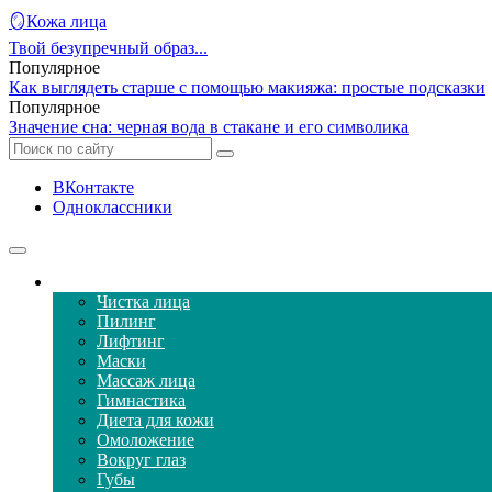
🪞Кожа лица
Твой безупречный образ...
Популярное
Как выглядеть старше с помощью макияжа: простые подсказки
Популярное
Значение сна: черная вода в стакане и его символика
ВКонтакте
Одноклассники
Уход за кожей лица
Чистка лица
Пилинг
Лифтинг
Маски
Массаж лица
Гимнастика
Диета для кожи
Омоложение
Вокруг глаз
Губы