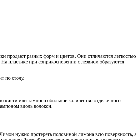
ски продают разных форм и цветов. Они отличаются легкостью
 На пластике при соприкосновении с лезвием образуются
т по столу.
 кисти или тампона обильное количество отделочного
тампоном вдоль волокон.
 Лимон нужно протереть половиной лимона всю поверхность, а
или оливы Задавайте все свои вопросы мне, я с радостью