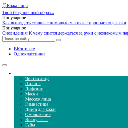
🪞Кожа лица
Твой безупречный образ...
Популярное
Как выглядеть старше с помощью макияжа: простые подсказки
Популярное
Сновидения: К чему снится держаться за руки с незнакомым 
ВКонтакте
Одноклассники
Уход за кожей лица
Чистка лица
Пилинг
Лифтинг
Маски
Массаж лица
Гимнастика
Диета для кожи
Омоложение
Вокруг глаз
Губы