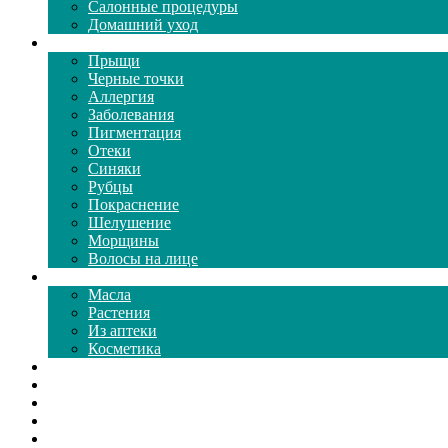
Салонные процедуры
Домашний уход
Проблемы кожи
Прыщи
Черные точки
Аллергия
Заболевания
Пигментация
Отеки
Синяки
Рубцы
Покраснение
Шелушение
Морщины
Волосы на лице
Средства ухода
Масла
Растения
Из аптеки
Косметика
Видео
Каталог масок
Толкование снов
Как почистить
Все о соде