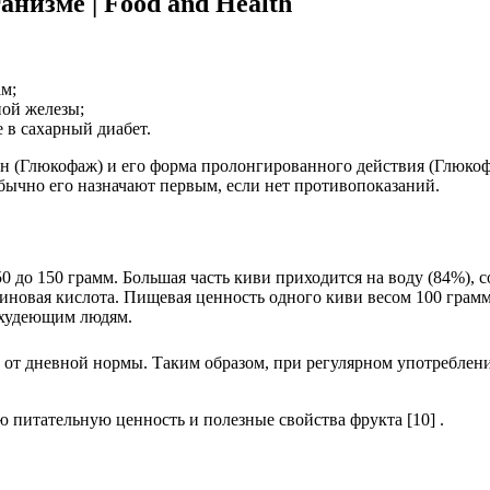
анизме | Food and Health
м;
ой железы;
 в сахарный диабет.
(Глюкофаж) и его форма пролонгированного действия (Глюкофа
Обычно его назначают первым, если нет противопоказаний.
т 50 до 150 грамм. Большая часть киви приходится на воду (84%
иновая кислота. Пищевая ценность одного киви весом 100 грамм
 худеющим людям.
 от дневной нормы. Таким образом, при регулярном употреблен
 питательную ценность и полезные свойства фрукта [10] .