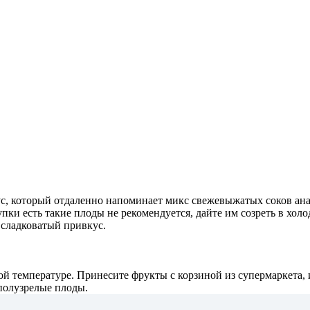
с, который отдаленно напоминает микс свежевыжатых соков анан
упки есть такие плоды не рекомендуется, дайте им созреть в хо
 сладковатый привкус.
температуре. Принесите фрукты с корзиной из супермаркета, и 
 полузрелые плоды.