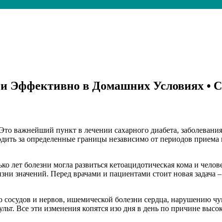
и Эффективно в Домашних Условиях • С
то важнейший пункт в лечении сахарного диабета, заболевания,
одить за определенные границы независимо от периодов приема п
лько лет болезни могла развиться кетоацидотическая кома и чело
зни значений. Перед врачами и пациентами стоит новая задача 
 сосудов и нервов, ишемической болезни сердца, нарушению чув
льт. Все эти изменения копятся изо дня в день по причине высок