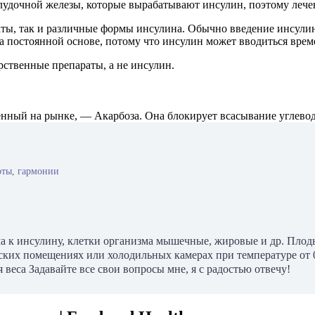
лудочной железы, которые вырабатывают инсулин, поэтому лечен
аты, так и различные формы инсулина. Обычно введение инсулин
а постоянной основе, потому что инсулин может вводиться врем
рственные препараты, а не инсулин.
енный на рынке, — Акарбоза. Она блокирует всасывание углевод
оты, гармонии
ма к инсулину, клетки организма мышечные, жировые и др. Плод
ских помещениях или холодильных камерах при температуре от 0
еса Задавайте все свои вопросы мне, я с радостью отвечу!