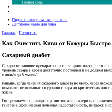
Польза соды
Магия здесь
Форум
Подтягивающие маски для лица
Дегтярное мыло для лица
Главная
›
Почистить
Как Очистить Киви от Кожуры Быстро 
Сахарный диабет
Сахароснижающие препараты никто не принимает просто так. Э
уровень сахара в крови достаточно постоянен и не должен вых
ммоль/л до 8 ммоль/л.
Раньше, когда лечения сахарного диабета не было, через неско
помогают не повышаться уровню сахара до критических для жи
жизнь.
Гипергликемия приводит к развитию атеросклероза, поражению
гангрена, хроническая почечная недостаточность, инфаркт, инсу