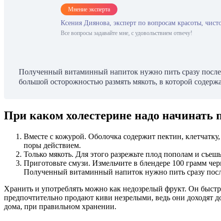
Мнение эксперта
Ксения Диянова, эксперт по вопросам красоты, чист
Все вопросы задавайте мне, с удовольствием отвечу!
Полученный витаминный напиток нужно пить сразу после п
большой осторожностью размять мякоть, в которой содержат
При каком холестерине надо начинать 
Вместе с кожурой. Оболочка содержит пектин, клетчатк
поры действием.
Только мякоть. Для этого разрежьте плод пополам и съеш
Приготовьте смузи. Измельчите в блендере 100 грамм чер
Полученный витаминный напиток нужно пить сразу после
Хранить и употреблять можно как недозрелый фрукт. Он быстро
предпочтительно продают киви незрелыми, ведь они доходят до
дома, при правильном хранении.