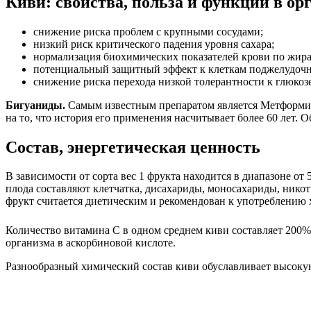
Киви: свойства, польза и функции в орг
снижение риска проблем с крупными сосудами;
низкий риск критического падения уровня сахара;
нормализация биохимических показателей крови по жира
потенциальный защитный эффект к клеткам поджелудочн
снижение риска перехода низкой толерантности к глюкозе
Бигуаниды.
Самым известным препаратом является Метформин 
на то, что история его применения насчитывает более 60 лет. 
Состав, энергетическая ценность
В зависимости от сорта вес 1 фрукта находится в диапазоне о
плода составляют клетчатка, дисахариды, моносахариды, никот
фрукт считается диетическим и рекомендован к употреблению
Количество витамина С в одном среднем киви составляет 200%
организма в аскорбиновой кислоте.
Разнообразный химический состав киви обуславливает высокую