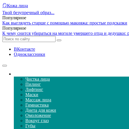
🪞Кожа лица
Твой безупречный образ...
Популярное
Как выглядеть старше с помощью макияжа: простые подсказки
Популярное
К чему снится убираться на могиле умершего отца и дедушки: 
ВКонтакте
Одноклассники
Уход за кожей лица
Чистка лица
Пилинг
Лифтинг
Маски
Массаж лица
Гимнастика
Диета для кожи
Омоложение
Вокруг глаз
Губы