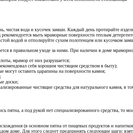
ань, чистая вода и кусочек замши. Каждый день протирайте издел
од рекомендуется мыть мраморные поверхности теплым детергенто
истой водой и отполируйте сухим полотенцем или кусочком зам
оется в правильном уходе за ними. При наличии в доме мраморн
слоты, мрамор от них разрушается;
зарекомендовал себя хорошим чистящим средством в быту);
ые могут оставить царапины на поверхности камня;
;
ые доски;
ализированные чистящие средства для натурального камня, в то
ись пятна, а под рукой нет специализированного средства, то
исхождения (в основном пятна от пищевых продуктов и напитко
каждом доме. Для этого следует предпринять следующие шаги: в