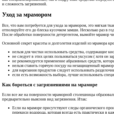
и сложность загрязнений.
Уход за мрамором
Все, что вам потребуется для ухода за мрамором, это мягкая тк
отполируйте его до блеска кусочком замши. Несколько раз в г
После обработки поверхности детергентом, вымойте мрамор ч
Основной секрет красоты и долголетия изделий из мрамора кр
нельзя для чистки использовать средства, содержащие ки
не следует в этих целях пользоваться уксусом ( хотя он 
не рекомендуется применение абразивных средств, котор
нельзя ставить горячую посуду на незащищенный мрамор
для нарезания продуктов следует использовать разделочн
если есть возможность выбора, лучше использовать специ
Как бороться с загрязнениями на мраморе
Если все же на поверхности мраморной столешницы образовал
предварительно выяснив вид загрязнения. Итак:
Если на мраморе присутствуют следы органического про
перекиси водорода, которая всегда есть практически в 