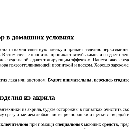
ор в домашних условиях
рхности камня защитную пленку и придает изделию первозданны
 В этом случае пропитка проникает вглубь камня и создает пл
ие средства обладают тонирующим эффектом. Нанеся такое средс
ора грязеотталкивающей пропиткой и воском. Хорошо зарекомен
ятия лака или ацетоном.
Будьте внимательны, перекись сгодитс
зделия из акрила
нтехники из акрила, будьте осторожны в попытках очистить сво
му сразу отметаем любые чистящие порошки и щетки с твердой 
сключительно
при помощи
специальных
моющих
средств
, пре