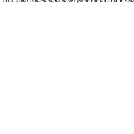
Использовать
концентрированные
щелочи или кислоты не жела