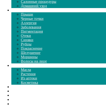
Салонные процедуры
Домашний уход
Проблемы кожи
Прыщи
Черные точки
Аллергия
Заболевания
Пигментация
Отеки
Синяки
Рубцы
Покраснение
Шелушение
Морщины
Волосы на лице
Средства ухода
Масла
Растения
Из аптеки
Косметика
Видео
Каталог масок
Толкование снов
Как почистить
Все о соде