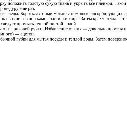
рху положить толстую сухую ткань и укрыть все пленкой. Такой 
процедуру еще раз.
е следы. Бороться с ними можно с помощью адсорбирующих сре
шок вытянет из пор камня частички жира. Затем крахмал удаляет
следует промыть теплой чистой водой.
 от шариковой ручки. Избавление от них — довольно простая п
емного) — ацетон.
бычной губки для мытья посуды и теплой воды. Затем поверхнос