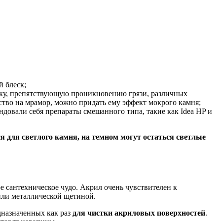
й блеск;
енку, препятствующую проникновению грязи, различных
тво на мрамор, можно придать ему эффект мокрого камня;
довали себя препараты смешанного типа, такие как Idea HP и
я для светлого камня, на темном могут остаться светлые
е сантехническое чудо. Акрил очень чувствителен к
или металлической щетиной.
дназначенных как раз
для чистки акриловых поверхностей
.