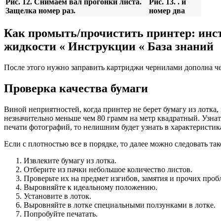
Рис. 12. Снимаем вал прогонки листа.
Рис. 13. . и
Защелка номер раз.
номер два
Как промыть/прочистить принтер: инс
жидкости « Инструкции « База знаний
После этого нужно заправить картриджи чернилами дополна че
Проверка качества бумаги
Виной неприятностей, когда принтер не берет бумагу из лотка,
незначительно меньше чем 80 грамм на метр квадратный. Узна
печати фотографий, то нелишним будет узнать в характеристика
Если с плотностью все в порядке, то далее можно следовать т
Извлеките бумагу из лотка.
Отберите из пачки небольшое количество листов.
Проверьте их на предмет изгибов, замятия и прочих проб
Выровняйте к идеальному положению.
Установите в лоток.
Выровняйте в лотке специальными ползунками в лотке.
Попробуйте печатать.