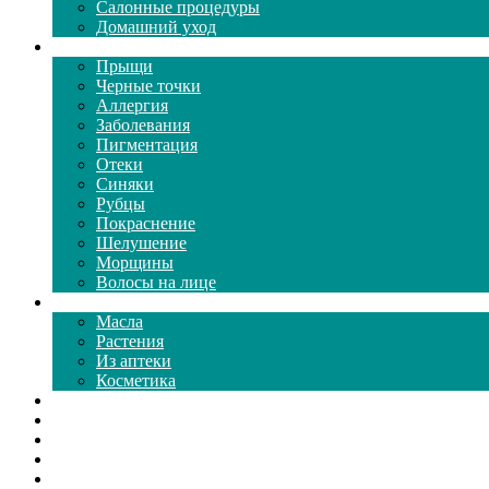
Салонные процедуры
Домашний уход
Проблемы кожи
Прыщи
Черные точки
Аллергия
Заболевания
Пигментация
Отеки
Синяки
Рубцы
Покраснение
Шелушение
Морщины
Волосы на лице
Средства ухода
Масла
Растения
Из аптеки
Косметика
Видео
Каталог масок
Толкование снов
Как почистить
Все о соде