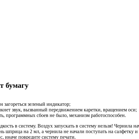
т бумагу
н загореться зеленый индикатор;
никнет звук, вызванный передвижением каретки, вращением оси;
ть, программных сбоев не было, механизм работоспособен.
ость в систему. Воздух запускать в систему нельзя! Чернила на
ь шприца на 2 мл, а чернила не начали поступать на салфетку и
с, иначе повредите систему печати.