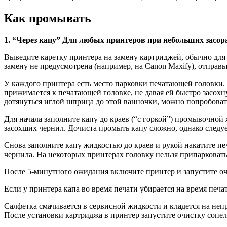
Как промывать
1. “Через капу” Для любых принтеров при небольших засорах
Выведите каретку принтера на замену картриджей, обычно для
замену не предусмотрена (например, на Canon Maxify), отправь
У каждого принтера есть место парковки печатающей головки. В
прижимается к печатающей головке, не давая ей быстро засохну
дотянуться иглой шприца до этой ванночки, можно попробоват
Для начала заполните капу до краев (“с горкой”) промывочной 
засохших чернил. Дочиста промыть капу сложно, однако следуе
Снова заполните капу жидкостью до краев и рукой накатите пе
чернила. На некоторых принтерах головку нельзя припарковать
После 5-минутного ожидания включите принтер и запустите оч
Если у принтера капа во время печати убирается на время печа
Салфетка смачивается в сервисной жидкости и кладется на неп
После установки картриджа в принтер запустите очистку сопел