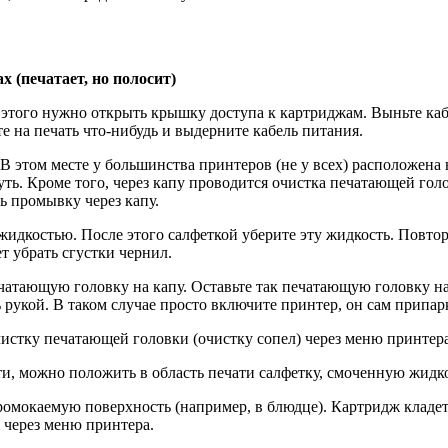
 (печатает, но полосит)
 этого нужно открыть крышку доступа к картриджам. Выньте ка
те на печать что-нибудь и выдерните кабель питания.
 этом месте у большинства принтеров (не у всех) расположена н
ть. Кроме того, через капу проводится очистка печатающей голо
ь промывку через капу.
жидкостью. После этого салфеткой уберите эту жидкость. Повтор
т убрать сгустки чернил.
чатающую головку на капу. Оставьте так печатающую головку на 
 рукой. В таком случае просто включите принтер, он сам припар
истку печатающей головки (очистку сопел) через меню принтера
ти, можно положить в область печати салфетку, смоченную жидко
ромокаемую поверхность (например, в блюдце). Картридж кладет
 через меню принтера.