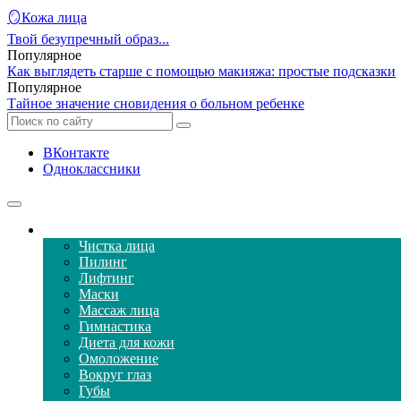
🪞Кожа лица
Твой безупречный образ...
Популярное
Как выглядеть старше с помощью макияжа: простые подсказки
Популярное
Тайное значение сновидения о больном ребенке
ВКонтакте
Одноклассники
Уход за кожей лица
Чистка лица
Пилинг
Лифтинг
Маски
Массаж лица
Гимнастика
Диета для кожи
Омоложение
Вокруг глаз
Губы