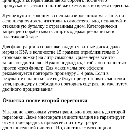
цилиндр, в который засыпается сорбент, после чего
пропускается самогон по той же схеме, как во время перегона.
Лучше купить колонну в специализированном магазине, но
если предпочитаете изготовить самостоятельно, используйте
стеклянную бутылку с отрезанным дном. Категорически
запрещено обрабатывать спиртосодержащие напитки в
пластиковой таре.
Для фильтрации в горлышко кладутся ватные диски, далее
марля и КУА в количестве 15 граммов (приблизительно 3
столовых ложки) на литр самогона. Далее через все это
заливают дистиллят. Нужно подождать, чтобы он полностью
протек через фильтр. Для максимального эффекта
рекомендуется повторять процедуру 3-4 раза. Если в
результате в напитке все еще будут присутствовать частички
угля, процедуру необходимо повторить еще раз, но уже путем
двойного процеживания.
Очистка после второй перегонки
Углевание кокосовым углем правильно проводить до второй
перегонки. Даже многократная дистилляция не гарантирует
отсутствие вредных примесей, поэтому требует
дополнительной очистки. Но, опытные самогонщики