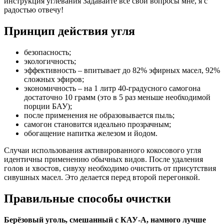
инструкция углевания Задавайте все свои вопросы мне, я с
радостью отвечу!
Принцип действия угля
безопасность;
экологичность;
эффективность – впитывает до 82% эфирных масел, 92%
сложных эфиров;
экономичность – на 1 литр 40-градусного самогона
достаточно 10 грамм (это в 5 раз меньше необходимой
порции БАУ);
после применения не образовывается пыль;
самогон становится идеально прозрачным;
обогащение напитка железом и йодом.
Случаи использования активированного кокосового угля
идентичны применению обычных видов. После удаления
голов и хвостов, сивуху необходимо очистить от присутствия
сивушных масел. Это делается перед второй перегонкой.
Правильные способы очистки
Берёзовый уголь, смешанный с КАУ-А, намного лучше