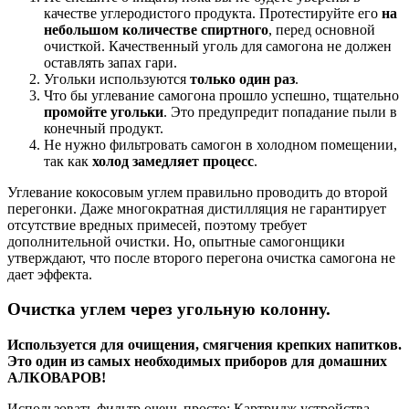
качестве углеродистого продукта. Протестируйте его
на
небольшом количестве спиртного
, перед основной
очисткой. Качественный уголь для самогона не должен
оставлять запах гари.
Угольки используются
только один раз
.
Что бы углевание самогона прошло успешно, тщательно
промойте угольки
. Это предупредит попадание пыли в
конечный продукт.
Не нужно фильтровать самогон в холодном помещении,
так как
холод замедляет процесс
.
Углевание кокосовым углем правильно проводить до второй
перегонки. Даже многократная дистилляция не гарантирует
отсутствие вредных примесей, поэтому требует
дополнительной очистки. Но, опытные самогонщики
утверждают, что после второго перегона очистка самогона не
дает эффекта.
Очистка углем через угольную колонну.
Используется для очищения, смягчения крепких напитков.
Это один из самых необходимых приборов для домашних
АЛКОВАРОВ!
Использовать фильтр очень просто: Картридж устройства