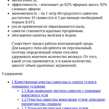
экологичность;
эффективность – впитывает до 82% эфирных масел, 92%
сложных эфиров;
экономичность – на 1 литр 40-градусного самогона
достаточно 10 грамм (это в 5 раз меньше необходимой
порции БАУ);
после применения не образовывается пыль;
самогон становится идеально прозрачным;
обогащение напитка железом и йодом.
Существует предел работы впитывающей среды.
Для каждого типа абсорбента он персональный,
поэтому определенный объем способен
удерживать конечное количество молекул. От того,
какой уголь применяется, и в каком количестве,
зависит объем удаленных загрязнений.
Содержание
1
Качественная очистка самогона и спирта углем в
домашних условиях
1.1
Как правильно чистить самогон с помощью
кокосового угля
1.2
Очистка самогона кокосовым углем: описание,
преимущества, правила
1.3
Технология очистки самогона углем