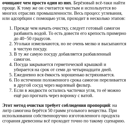
очищают чем просто один из них
. Берёзовый всё-таки найти
проще. К тому же он считается чистым и используется во
многих отраслях промышленности. Весь процесс углевания,
или адсорбции с помощью угля, проходит в несколько этапов:
Прежде чем начать очистку, следует готовый самогон
разбавить водой. То есть довести его крепость примерно
до 40−50 градусов.
Угольки измельчаются, но не очень мелко и высыпаются
в чистую посуду.
В ту же самую посуду добавляется разбавленный
самогон.
Посуда закрывается герметической крышкой и
убирается на срок от семи до четырнадцати дней.
Ежедневно вся ёмкость хорошенько встряхивается.
По истечении положенного срока самогон переливается
в другой сосуд через марлевый фильтр.
Если в жидкости остались частички угля, то её можно
ещё раз прогнать через воронку с ватой.
Этот метод очистки требует соблюдения пропорций
: на
литр самогона берётся 50 грамм угольного вещества. При
использовании собственноручно изготовленного продукта
сгорания древесины всё проходит точно по такому сценарию.