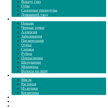
Вокруг глаз
Губы
Салонные процедуры
Домашний уход
Проблемы кожи
Прыщи
Черные точки
Аллергия
Заболевания
Пигментация
Отеки
Синяки
Рубцы
Покраснение
Шелушение
Морщины
Волосы на лице
Средства ухода
Масла
Растения
Из аптеки
Косметика
Видео
Каталог масок
Толкование снов