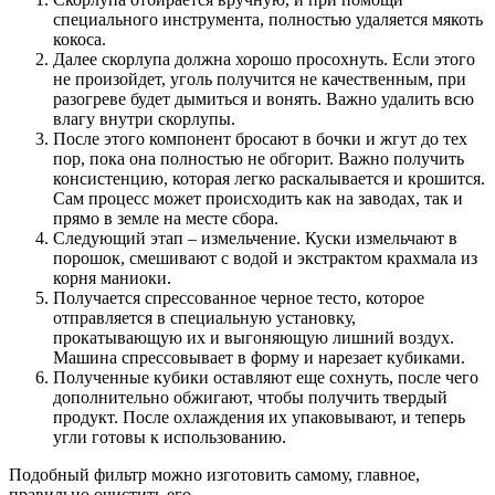
специального инструмента, полностью удаляется мякоть
кокоса.
Далее скорлупа должна хорошо просохнуть. Если этого
не произойдет, уголь получится не качественным, при
разогреве будет дымиться и вонять. Важно удалить всю
влагу внутри скорлупы.
После этого компонент бросают в бочки и жгут до тех
пор, пока она полностью не обгорит. Важно получить
консистенцию, которая легко раскалывается и крошится.
Сам процесс может происходить как на заводах, так и
прямо в земле на месте сбора.
Следующий этап – измельчение. Куски измельчают в
порошок, смешивают с водой и экстрактом крахмала из
корня маниоки.
Получается спрессованное черное тесто, которое
отправляется в специальную установку,
прокатывающую их и выгоняющую лишний воздух.
Машина спрессовывает в форму и нарезает кубиками.
Полученные кубики оставляют еще сохнуть, после чего
дополнительно обжигают, чтобы получить твердый
продукт. После охлаждения их упаковывают, и теперь
угли готовы к использованию.
Подобный фильтр можно изготовить самому, главное,
правильно очистить его