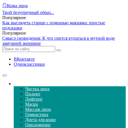
🪞Кожа лица
Твой безупречный образ...
Популярное
Как выглядеть старше с помощью макияжа: простые
подсказки
Популярное
Смысл сновидения: К что снится купаться в мутной воде
замужней женщине
ВКонтакте
Одноклассники
Уход за кожей лица
Чистка лица
Пилинг
Лифтинг
Маски
Массаж лица
Гимнастика
Диета для кожи
Омоложение