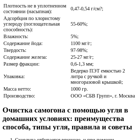
Плотность не в уплотненном
0,47-0,54 г/см?;
состоянии (насыпная):
Адсорбция по хлористому
углероду (поглощательная
55-60%;
способность):
Влажность:
5%;
Содержание йода:
1100 мг/г;
Твердость:
97-98%;
Содержание железа:
25-27 мг/г;
Размер фракции:
0,6-1,3 мм;
Ведерко ПЭТ емкостью 2
Упаковка:
литра с ручкой и
многоразовой крышкой;
Масса нетто:
1000 гр.
Производство:
ООО «СБВ Групп», г. Москва
Очистка самогона с помощью угля в
домашних условиях: преимущества
способа, типы угля, правила и советы
Скорлупа отбирается вручную, и при помощи