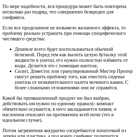
По мере надобности, вся процедура может быть повторена
несколько раз подряд, что совершенно безвредно для
санфаянса.
Если все проделанное не возымело желанного эффекта, то
проблему реально устранить при помощи специфического
чистящего средства:
Дешевле всего будет воспользоваться обычной
белизной. Перед тем как вылить целую бутылку этой
жидкости в унитаз, его нужно полностью избавить от
воды. Делается это с помощью вантоза;
Силит, Доместос или гранулированный Мистер Пропер
смогут решить проблему того, как очистить сиденье
унитаза от незначительного налета мочевого камня. С
более сложными отложениями они не справятся.
Какой бы промышленный продукт ни был выбран,
действовать им нужно по единому правилу: компакт
обязательно осушается, в него закладывается химия, и
наслоения откисают на протяжении всей ночи (это в
идеальном случае).
Потом загрязнения аккуратно соскребаются лопаточкой из
дерева или пластика, а под конец санфаянс полируется