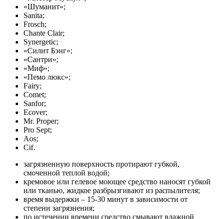
«Шуманит»;
Sanita;
Frosch;
Chante Clair;
Synergetic;
«Силит Бэнг»;
«Сантри»;
«Миф»;
«Пемо люкс»;
Fairy;
Comet;
Sanfor;
Ecover;
Mr. Proper;
Pro Sept;
Aos;
Cif.
загрязненную поверхность протирают губкой,
смоченной теплой водой;
кремовое или гелевое моющее средство наносят губкой
или тканью, жидкое разбрызгивают из распылителя;
время выдержки – 15-30 минут в зависимости от
степени загрязнения;
по истечении времени средство смывают влажной