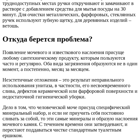
труднодоступных местах ручки откручивают и замачивают в
растворе с добавлением средства для мытья посуды на 30
минут. Для очистки металлических, фарфоровых, стеклянных
ручек используют зубную щетку, для деревянных изделий –
ветошь.
Откуда берется проблема?
Появление мочевого и известкового наслоения присуще
любому сантехническому продукту, которым пользуются
часто и регулярно. Оба вида загрязнения образуются не в один
момент, а постепенно, месяц за месяцем.
Неэстетичные отложения – это результат неправильного
использования унитаза, в частности, его несвоевременного
слива, дефектов керамической или фарфоровой поверхности и
недостаточной гигиенической уборки.
Дело в том, что человеческой моче присущ специфический
минеральный набор, и если не приучить себя постоянно
сливать за собой, то эти самые минералы и образую наслоения
мочевого камня. С течением времени они затвердевают, и
перестают поддаваться чистке стандартным туалетным
ершиком.