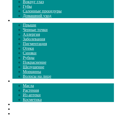
Вокруг глаз
Губы
Салонные процедуры
Домашний уход
Проблемы кожи
Прыщи
Черные точки
Аллергия
Заболевания
Пигментация
Отеки
Синяки
Рубцы
Покраснение
Шелушение
Морщины
Волосы на лице
Средства ухода
Масла
Растения
Из аптеки
Косметика
Видео
Каталог масок
Толкование снов