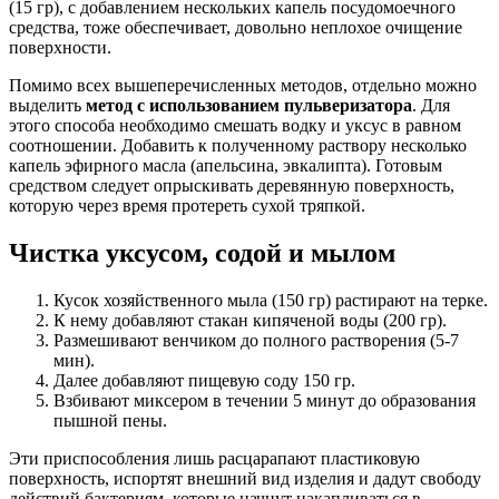
(15 гр), с добавлением нескольких капель посудомоечного
средства, тоже обеспечивает, довольно неплохое очищение
поверхности.
Помимо всех вышеперечисленных методов, отдельно можно
выделить
метод с использованием пульверизатора
. Для
этого способа необходимо смешать водку и уксус в равном
соотношении. Добавить к полученному раствору несколько
капель эфирного масла (апельсина, эвкалипта). Готовым
средством следует опрыскивать деревянную поверхность,
которую через время протереть сухой тряпкой.
Чистка уксусом, содой и мылом
Кусок хозяйственного мыла (150 гр) растирают на терке.
К нему добавляют стакан кипяченой воды (200 гр).
Размешивают венчиком до полного растворения (5-7
мин).
Далее добавляют пищевую соду 150 гр.
Взбивают миксером в течении 5 минут до образования
пышной пены.
Эти приспособления лишь расцарапают пластиковую
поверхность, испортят внешний вид изделия и дадут свободу
действий бактериям, которые начнут накапливаться в