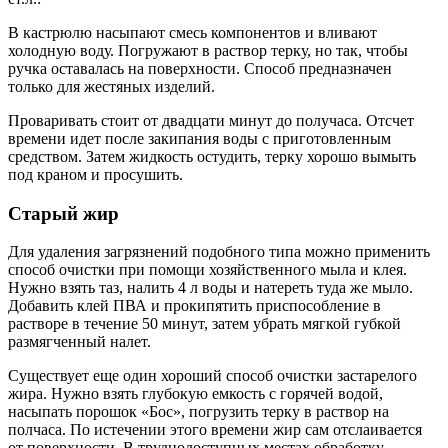
В кастрюлю насыпают смесь компонентов и вливают
холодную воду. Погружают в раствор терку, но так, чтобы
ручка оставалась на поверхности. Способ предназначен
только для жестяных изделий.
Проваривать стоит от двадцати минут до получаса. Отсчет
времени идет после закипания воды с приготовленным
средством. Затем жидкость остудить, терку хорошо вымыть
под краном и просушить.
Старый жир
Для удаления загрязнений подобного типа можно применить
способ очистки при помощи хозяйственного мыла и клея.
Нужно взять таз, налить 4 л воды и натереть туда же мыло.
Добавить клей ПВА и прокипятить приспособление в
растворе в течение 50 минут, затем убрать мягкой губкой
размягченный налет.
Существует еще один хороший способ очистки застарелого
жира. Нужно взять глубокую емкость с горячей водой,
насыпать порошок «Бос», погрузить терку в раствор на
полчаса. По истечении этого времени жир сам отслаивается
от поверхности. В труднодоступных местах обработку