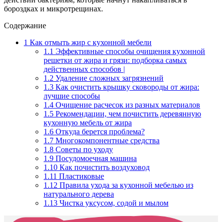
бороздках и микротрещинах.
Содержание
1
Как отмыть жир с кухонной мебели
1.1
Эффективные способы очищения кухонной
решетки от жира и грязи: подборка самых
действенных способов |
1.2
Удаление сложных загрязнений
1.3
Как очистить крышку сковороды от жира:
лучшие способы
1.4
Очищение расчесок из разных материалов
1.5
Рекомендации, чем почистить деревянную
кухонную мебель от жира
1.6
Откуда берется проблема?
1.7
Многокомпонентные средства
1.8
Советы по уходу
1.9
Посудомоечная машина
1.10
Как почистить воздуховод
1.11
Пластиковые
1.12
Правила ухода за кухонной мебелью из
натурального дерева
1.13
Чистка уксусом, содой и мылом