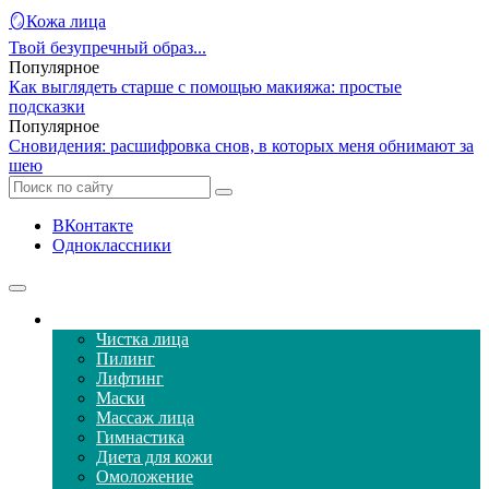
🪞Кожа лица
Твой безупречный образ...
Популярное
Как выглядеть старше с помощью макияжа: простые
подсказки
Популярное
Сновидения: расшифровка снов, в которых меня обнимают за
шею
ВКонтакте
Одноклассники
Уход за кожей лица
Чистка лица
Пилинг
Лифтинг
Маски
Массаж лица
Гимнастика
Диета для кожи
Омоложение