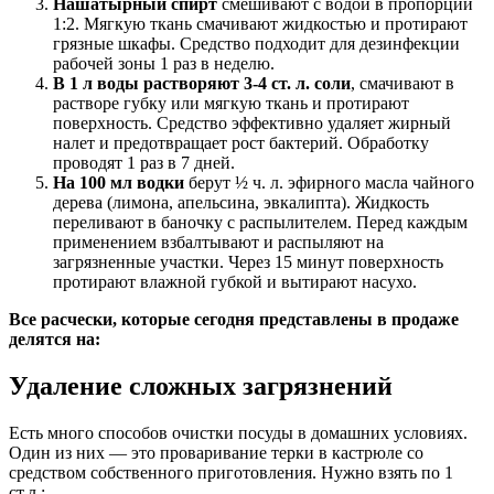
Нашатырный спирт
смешивают с водой в пропорции
1:2. Мягкую ткань смачивают жидкостью и протирают
грязные шкафы. Средство подходит для дезинфекции
рабочей зоны 1 раз в неделю.
В 1 л воды растворяют 3-4 ст. л. соли
, смачивают в
растворе губку или мягкую ткань и протирают
поверхность. Средство эффективно удаляет жирный
налет и предотвращает рост бактерий. Обработку
проводят 1 раз в 7 дней.
На 100 мл водки
берут ½ ч. л. эфирного масла чайного
дерева (лимона, апельсина, эвкалипта). Жидкость
переливают в баночку с распылителем. Перед каждым
применением взбалтывают и распыляют на
загрязненные участки. Через 15 минут поверхность
протирают влажной губкой и вытирают насухо.
Все расчески, которые сегодня представлены в продаже
делятся на:
Удаление сложных загрязнений
Есть много способов очистки посуды в домашних условиях.
Один из них — это проваривание терки в кастрюле со
средством собственного приготовления. Нужно взять по 1
ст.л.: