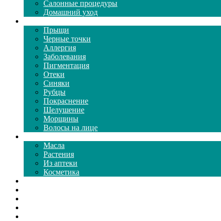
Салонные процедуры
Домашний уход
Проблемы кожи
Прыщи
Черные точки
Аллергия
Заболевания
Пигментация
Отеки
Синяки
Рубцы
Покраснение
Шелушение
Морщины
Волосы на лице
Средства ухода
Масла
Растения
Из аптеки
Косметика
Видео
Каталог масок
Толкование снов
Как почистить
Все о соде