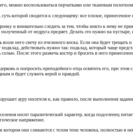
его, можно воспользоваться перчатками или тканевым полотном.
 суть которой сводится к следующему: все плохое, принесенное 
ронку и внимательно следить за тем, чтобы никто к нему не прик
чь полученный от недруга предмет. Делать это нужно на пустыре,
 возле него свечу из пчелиного воска. Если она будет трещать и
 подклад, действовать нужно так: подклад, который чаще предс
 солью. После этого разжечь костер и бросить в него принесенно
ерковь и попросить преподобного отца освятить его, при этом с
дным и будет служить верой и правдой.
азрушает ауру носителя и, как правило, после выполнения задани
дселения носит паразитический характер, когда подселенец питает
огическое напряжение.
ри котором они сливаются с телом тени человека, полностью в н