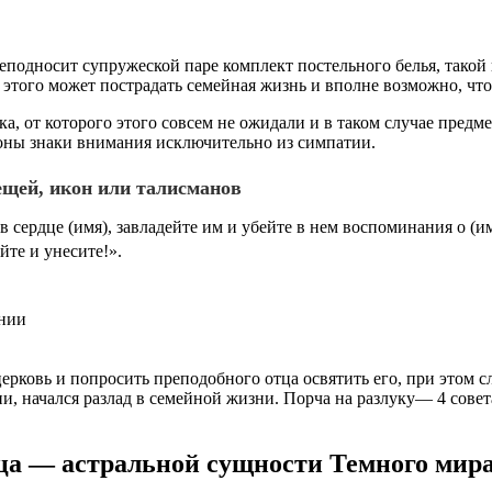
реподносит супружеской паре комплект постельного белья, тако
 этого может пострадать семейная жизнь и вполне возможно, что 
, от которого этого совсем не ожидали и в таком случае предме
ороны знаки внимания исключительно из симпатии.
ещей, икон или талисманов
 сердце (имя), завладейте им и убейте в нем воспоминания о (имя
йте и унесите!».
онии
рковь и попросить преподобного отца освятить его, при этом сл
и, начался разлад в семейной жизни. Порча на разлуку— 4 совета
ца — астральной сущности Темного мир