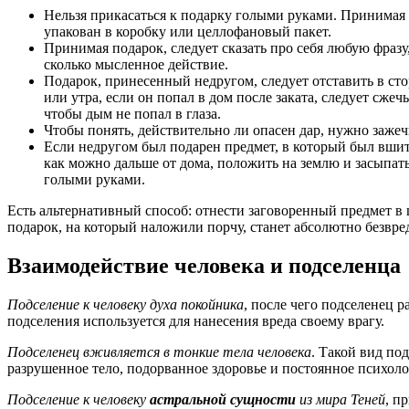
Нельзя прикасаться к подарку голыми руками. Принимая 
упакован в коробку или целлофановый пакет.
Принимая подарок, следует сказать про себя любую фразу,
сколько мысленное действие.
Подарок, принесенный недругом, следует отставить в сто
или утра, если он попал в дом после заката, следует сже
чтобы дым не попал в глаза.
Чтобы понять, действительно ли опасен дар, нужно зажечь
Если недругом был подарен предмет, в который был вшит
как можно дальше от дома, положить на землю и засыпать
голыми руками.
Есть альтернативный способ: отнести заговоренный предмет в ц
подарок, на который наложили порчу, станет абсолютно безвре
Взаимодействие человека и подселенца
Подселение к человеку духа покойника
, после чего подселенец р
подселения используется для нанесения вреда своему врагу.
Подселенец вживляется в тонкие тела человека
. Такой вид по
разрушенное тело, подорванное здоровье и постоянное психол
Подселение к человеку
астральной сущности
из мира Теней
, п