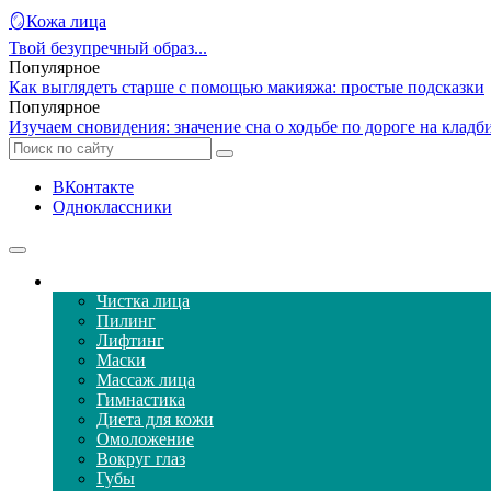
🪞Кожа лица
Твой безупречный образ...
Популярное
Как выглядеть старше с помощью макияжа: простые подсказки
Популярное
Изучаем сновидения: значение сна о ходьбе по дороге на кладб
ВКонтакте
Одноклассники
Уход за кожей лица
Чистка лица
Пилинг
Лифтинг
Маски
Массаж лица
Гимнастика
Диета для кожи
Омоложение
Вокруг глаз
Губы