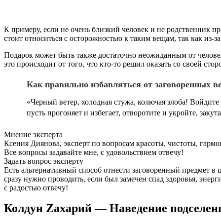
К примеру, если не очень близкий человек и не родственник п
стоит относиться с осторожностью к таким вещам, так как из-за
Подарок может быть также достаточно неожиданным от человека
это происходит от того, что кто-то решил оказать со своей ст
Как правильно избавляться от заговоренных в
«Черный ветер, холодная стужа, колючая злоба! Войдите в
пусть прогоняет и избегает, отворотите и укройте, закута
Мнение эксперта
Ксения Диянова, эксперт по вопросам красоты, чистоты, гарм
Все вопросы задавайте мне, с удовольствием отвечу!
Задать вопрос эксперту
Есть альтернативный способ отнести заговоренный предмет в це
сразу нужно проводить, если был замечен спад здоровья, энерги
с радостью отвечу!
Колдун Zахарий — Наведение подселен