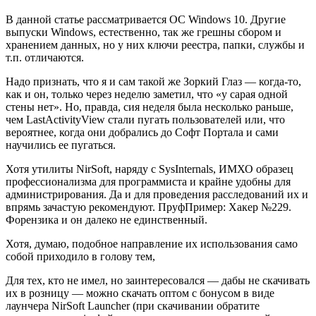
В данной статье рассматривается ОС Windows 10. Другие
выпуски Windows, естественно, так же грешны сбором и
хранением данных, но у них ключи реестра, папки, службы и
т.п. отличаются.
Надо признать, что я и сам такой же Зоркий Глаз — когда-то,
как и он, только через неделю заметил, что «у сарая одной
стены нет». Но, правда, сия неделя была несколько раньше,
чем LastActivityView стали пугать пользователей или, что
вероятнее, когда они добрались до Софт Портала и сами
научились ее пугаться.
Хотя утилиты NirSoft, наряду с SysInternals, ИМХО образец
профессионализма для программиста и крайне удобны для
администрирования. Да и для проведения расследований их и
впрямь зачастую рекомендуют. ПруфПример: Хакер №229.
Форензика и он далеко не единственный.
Хотя, думаю, подобное направление их использования само
собой приходило в голову тем,
Для тех, кто не имел, но заинтересовался — дабы не скачивать
их в розницу — можно скачать оптом с бонусом в виде
лаунчера NirSoft Launcher (при скачивании обратите