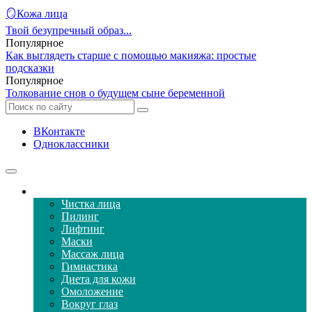
🪞Кожа лица
Твой безупречный образ...
Популярное
Как выглядеть старше с помощью макияжа: простые
подсказки
Популярное
Толкование снов о будущем сыне беременной
ВКонтакте
Одноклассники
Уход за кожей лица
Чистка лица
Пилинг
Лифтинг
Маски
Массаж лица
Гимнастика
Диета для кожи
Омоложение
Вокруг глаз