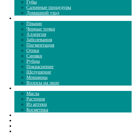
Губы
Салонные процедуры
Домашний уход
Проблемы кожи
Прыщи
Черные точки
Аллергия
Заболевания
Пигментация
Отеки
Синяки
Рубцы
Покраснение
Шелушение
Морщины
Волосы на лице
Средства ухода
Масла
Растения
Из аптеки
Косметика
Видео
Каталог масок
Толкование снов
Как почистить