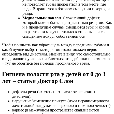
не позволяет зубам прорезаться в том месте, где
надо. Выражается в боковом смещении и корня, и
резца.
Медиальный наклон
. Сложнейший дефект,
который может быть с центральными резцами. Как
и в предыдущем случае, смещаются зубы и корни,
но расти они могут не только в стороны, а и со
смещением вокруг собственной оси.
Чтобы понимать как убрать щель между передними зубами и
какой лучше выбрать метод, стоматолог должен верно
определить вид диастемы. Имейте в виду, что самостоятельно
и в домашних условиях избавиться от щербинки невозможно
– тут не обойтись без помощи профильного врача.
Гигиена полости рта у детей от 0 до 3
лет – статьи Доктор Слон
дефекты речи (их степень зависит от величины
диастемы);
нарушение/изменение прикуса (из-за неравномерности
жевательной нагрузки на верхнюю и нижнюю челюсть);
кариес (в межзубном пространстве скапливаются