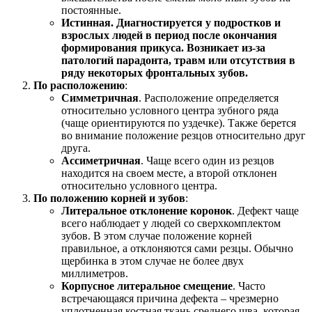
постоянные.
Истинная. Диагностируется у подростков и
взрослых людей в период после окончания
формирования прикуса. Возникает из-за
патологий парадонта, травм или отсутствия в
ряду некоторых фронтальных зубов.
По расположению
:
Симметричная
. Расположение определяется
относительно условного центра зубного ряда
(чаще ориентируются по уздечке). Также берется
во внимание положение резцов относительно друг
друга.
Ассиметричная
. Чаще всего один из резцов
находится на своем месте, а второй отклонен
относительно условного центра.
По положению корней и зубов
:
Литеральное отклонение коронок
. Дефект чаще
всего наблюдает у людей со сверхкомплектом
зубов. В этом случае положение корней
правильное, а отклоняются сами резцы. Обычно
щербинка в этом случае не более двух
миллиметров.
Корпусное литеральное смещение
. Часто
встречающаяся причина дефекта – чрезмерно
уплотненная костная ткань среднего шва, которая