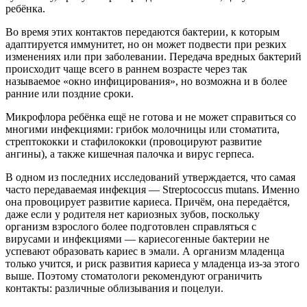
ребёнка.
Во время этих контактов передаются бактерии, к которым
адаптируется иммунитет, но он может подвести при резких
изменениях или при заболевании. Передача вредных бактерий
происходит чаще всего в раннем возрасте через так
называемое «окно инфицирования», но возможна и в более
ранние или поздние сроки.
Микрофлора ребёнка ещё не готова и не может справиться со
многими инфекциями: грибок молочницы или стоматита,
стрептококки и стафилококки (провоцируют развитие
ангины), а также кишечная палочка и вирус герпеса.
В одном из последних исследований утверждается, что самая
часто передаваемая инфекция — Streptococcus mutans. Именно
она провоцирует развитие кариеса. Причём, она передаётся,
даже если у родителя нет кариозных зубов, поскольку
организм взрослого более подготовлен справляться с
вирусами и инфекциями — кариесогенные бактерии не
успевают образовать кариес в эмали. А организм младенца
только учится, и риск развития кариеса у младенца из-за этого
выше. Поэтому стоматологи рекомендуют ограничить
контакты: различные облизывания и поцелуи.