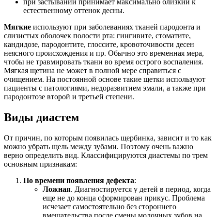
при застывании принимает максимально близкий к
естественному оттенок десны.
Мягкие
используют при заболеваниях тканей пародонта и
слизистых оболочек полости рта: гингивите, стоматите,
кандидозе, пародонтите, глоссите, кровоточивости десен
неясного происхождения и пр. Обычно это временная мера,
чтобы не травмировать ткани во время острого воспаления.
Мягкая щетина не может в полной мере справиться с
очищением. На постоянной основе такие щетки используют
пациенты с патологиями, недоразвитием эмали, а также при
пародонтозе второй и третьей степени.
Виды диастем
От причин, по которым появилась щербинка, зависит и то как
можно убрать щель между зубами. Поэтому очень важно
верно определить вид. Классифицируются диастемы по трем
основным признакам:
По времени появления дефекта
:
Ложная
. Диагностируется у детей в период, когда
еще не до конца сформирован прикус. Проблема
исчезает самостоятельно без стороннего
вмешательства после смены молочных зубов на