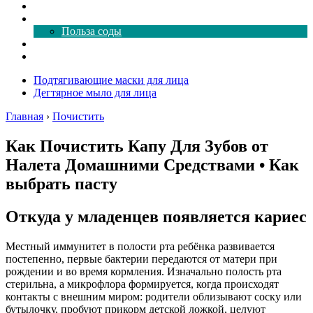
Как почистить
Все о соде
Польза соды
Магия здесь
Форум
Подтягивающие маски для лица
Дегтярное мыло для лица
Главная
›
Почистить
Как Почистить Капу Для Зубов от
Налета Домашними Средствами • Как
выбрать пасту
Откуда у младенцев появляется кариес
Местный иммунитет в полости рта ребёнка развивается
постепенно, первые бактерии передаются от матери при
рождении и во время кормления. Изначально полость рта
стерильна, а микрофлора формируется, когда происходят
контакты с внешним миром: родители облизывают соску или
бутылочку, пробуют прикорм детской ложкой, целуют