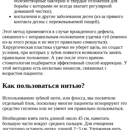
болезнетворные бактерии и твердые отложения для
борьбы с которыми не всегда хватает регулярной
домашней чистки);
воспаления и другие заболевания десен (из-за прямого
контакта десны с пережевываемой пищей).
Этот метод применяется в случае врожденного дефекта,
связанного с неправильным положением уздечки губ (именно
из-за этого резцы и не могут правильно сомкнуться).
Хирургическая пластика уздечки не уберет щель, но создаст
условия, при которых у зубов появится возможность занять
правильное положение. А уже после этого врачом-
стоматологом подбирается эффективный способ коррекции. У
этой методики есть несколько нюансов, связанных с
возрастом пациента:
Как пользоваться нитью?
Использованию зубной нити, или флосса, мы посвятили
отдельный блок, поскольку многие пациенты игнорируют это
средство гигиены или не умеют им правильно пользоваться.
Необходимо взять нить длиной около 45 см, намотать
большую части вокруг средних пальцев. Для очищения
достаточно оставить нитку длиной 2−3 см. Удерживая нить