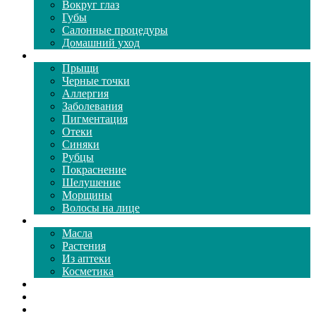
Вокруг глаз
Губы
Салонные процедуры
Домашний уход
Проблемы кожи
Прыщи
Черные точки
Аллергия
Заболевания
Пигментация
Отеки
Синяки
Рубцы
Покраснение
Шелушение
Морщины
Волосы на лице
Средства ухода
Масла
Растения
Из аптеки
Косметика
Видео
Каталог масок
Толкование снов