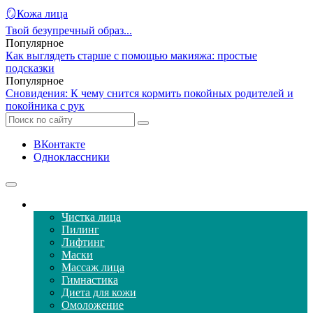
🪞Кожа лица
Твой безупречный образ...
Популярное
Как выглядеть старше с помощью макияжа: простые
подсказки
Популярное
Сновидения: К чему снится кормить покойных родителей и
покойника с рук
ВКонтакте
Одноклассники
Уход за кожей лица
Чистка лица
Пилинг
Лифтинг
Маски
Массаж лица
Гимнастика
Диета для кожи
Омоложение