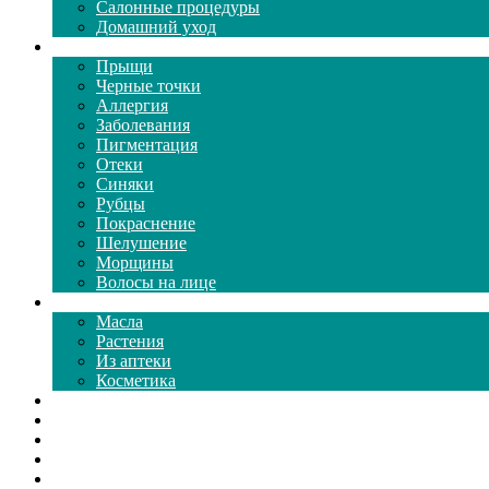
Салонные процедуры
Домашний уход
Проблемы кожи
Прыщи
Черные точки
Аллергия
Заболевания
Пигментация
Отеки
Синяки
Рубцы
Покраснение
Шелушение
Морщины
Волосы на лице
Средства ухода
Масла
Растения
Из аптеки
Косметика
Видео
Каталог масок
Толкование снов
Как почистить
Все о соде