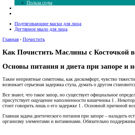
Польза соды
Магия здесь
Форум
Подтягивающие маски для лица
Дегтярное мыло для лица
Главная
›
Почистить
Как Почистить Маслины с Косточкой в
Основы питания и диета при запоре и н
Такие неприятные симптомы, как дискомфорт, чувство тяжести,
возникает серьезная задержка стула, думать о другом станови
Все знают, что такое запор, но существует официальное определ
присутствует ощущение наполненности кишечника 1 . Некоторые 
стоит говорить лишь о его задержке 1 . Основной причиной в
Главная задача диетического питания при запоре – наладить 
организму элементами и витаминами. Обязательно поддерживат