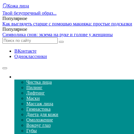
🪞Кожа лица
Твой безупречный образ...
Популярное
Как выглядеть старше с помощью макияжа: простые подсказки
Популярное
Символика снов: экзема на руке и голове у женщины
ВКонтакте
Одноклассники
Уход за кожей лица
Чистка лица
Пилинг
Лифтинг
Маски
Массаж лица
Гимнастика
Диета для кожи
Омоложение
Вокруг глаз
Губы