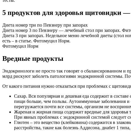
тесты.
5 продуктов для здоровья щитовидки —
Диета номер три по Певзнеру при запорах
Диета номер 3 по Певзнеру — лечебный стол при запорах. Фи
Диета 3 при запорах. Недельное меню лечебной диеты (стол но
есть – в статье. Фитомуцил Норм.
Фитомуцил Норм
Вредные продукты
Эндокринологи не просто так говорят о сбалансированном и п
млрд рискуют заболеть патологиями эндокринной системы. Поч
От какого питания нужно отказаться при проблемах с щитовид
Сахар. Вся популярная и дешевая еда содержит в составе
пищи больше, чем пользы. Аутоиммунные заболевания и 
перегружается почти все системы, организм не восприни
Жареная и жирная пища содержит вредные для здоровья т
При явных проблемах с эндокринной системой следует с
Глютен – это вещество (клейковина) содержится в злак
расстройства, такие как болезнь Аддисона, диабет 1 тип