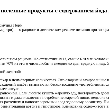
 полезные продукты с содержанием йода
томуцил Норм
мер три) — о рационе и диетическом режиме питания при запора
равильном рационе. По статистике ВОЗ, свыше 670 млн человек 
ти 70% из этого числа любят и ежедневно едят вредную пищу. Э
ной железой:
 сахар в неимоверных количествах. Это сладкие и газированные 
сахарный диабет вызываются бесконтрольным употреблениям сла
мает инсулин.
рансжиры. Если любите кушать жареную еду, постарайтесь добав
низить и даже исключить потребление жареной пищи, ведь она с
овых растениях и наносит огромный вред здоровому организму. 
а, ревматоидный артрит и гипотиреоз. Клейковина содержится в 