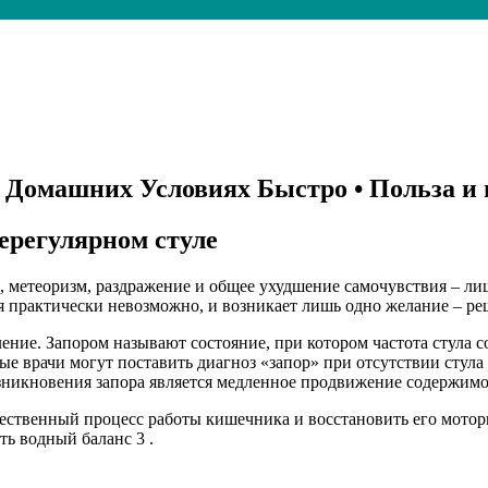
 Домашних Условиях Быстро • Польза и 
ерегулярном стуле
 метеоризм, раздражение и общее ухудшение самочувствия – лиш
тся практически невозможно, и возникает лишь одно желание – р
ение. Запором называют состояние, при котором частота стула со
врачи могут поставить диагноз «запор» при отсутствии стула в 
озникновения запора является медленное продвижение содержимо
естественный процесс работы кишечника и восстановить его мот
ь водный баланс 3 .