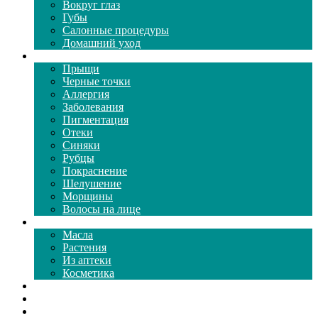
Вокруг глаз
Губы
Салонные процедуры
Домашний уход
Проблемы кожи
Прыщи
Черные точки
Аллергия
Заболевания
Пигментация
Отеки
Синяки
Рубцы
Покраснение
Шелушение
Морщины
Волосы на лице
Средства ухода
Масла
Растения
Из аптеки
Косметика
Видео
Каталог масок
Толкование снов