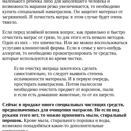
маленького ребенка либо для заболевшего человека и
возможность марания резко увеличивается, то необходимо
купить специальный наматрасник. Он защитит материал от
загрязнений. И почистить матрас в этом случае будет очень
тяжело.
Если перед хозяйкой возник вопрос, как правильно и быстро
отчистить матрас от грязи, то для этого есть немало методов.
Один из них – это химчистка. Или же можно воспользоваться
услугами клининговой фирмы. Если в семье у кого-нибудь
аллергия, то необходимо проконтролировать те средства,
которые используются во время чистки.
Если очистку матраца захотелось сделать
самостоятельно, то следует выявить степень
испачконности материала. И в первую очередь,
простирать наматрасник. Потом пылесосом
необходимо очистить предмет от ворсинок, пыли
и если есть домашние животные, то от их шерсти.
Сейчас в продаже много специальных чистящих средств,
предназначенных для очищения матрасов. Но если под
руками этого нет, то можно применить мыло, стиральный
порошок.
Кроме мыла, стирального порошка и воды,
возможно понадобяться какие-то дополнительные
компоненты: