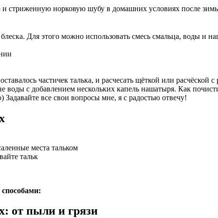
ю и стриженную норковую шубу в домашних условиях после зимы:
 блеска. Для этого можно использовать смесь смальца, воды и н
онии
 оставалось частичек талька, и расчесать щёткой или расчёской
ане воды с добавлением нескольких капель нашатыря. Как почис
) Задавайте все свои вопросы мне, я с радостью отвечу!
х
саленные места тальком
вайте тальк
 способами:
: от пыли и грязи