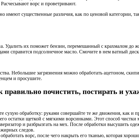
 Расчесывают ворс и проветривают.
о имеют существенные различия, как по ценовой категории, та
на. Удалить их поможет бензин, перемешанный с крахмалом до ж
дами справится подсолнечное масло. Смочите в нем ватный диск
ства. Небольшие загрязнения можно обработать ацетоном, скипи
тенцем и просушите.
к правильно почистить, постирать и ух
те сухую обработку: руками совершайте те же движения, как и 
его остатки щеткой с мягкими ворсинками. Этот способ чистки 
ьверизатор и разбрызгать на мех. После обработки высушить оде
 жирных следов.
бработать ворс, после чего накрыть его тканью, которая хорошо