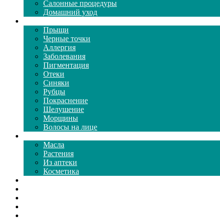
Салонные процедуры
Домашний уход
Проблемы кожи
Прыщи
Черные точки
Аллергия
Заболевания
Пигментация
Отеки
Синяки
Рубцы
Покраснение
Шелушение
Морщины
Волосы на лице
Средства ухода
Масла
Растения
Из аптеки
Косметика
Видео
Каталог масок
Толкование снов
Как почистить
Все о соде