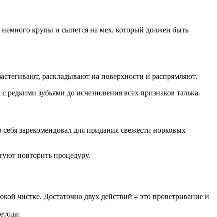
я немного крупы и сыпется на мех, который должен быть
 застегивают, раскладывают на поверхности и распрямляют.
с редкими зубьями до исчезновения всех признаков талька.
 себя зарекомендовал для придания свежести норковых
туют повторить процедуру.
бокой чистке. Достаточно двух действий – это проветривание и
етода;