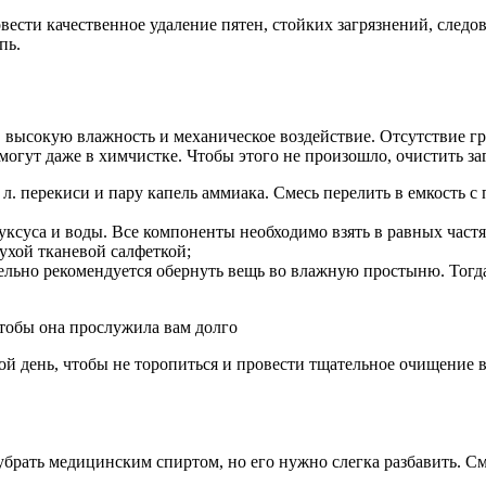
вести качественное удаление пятен, стойких загрязнений, следо
пь.
 высокую влажность и механическое воздействие. Отсутствие гра
 смогут даже в химчистке. Чтобы этого не произошло, очистить 
 л. перекиси и пару капель аммиака. Смесь перелить в емкость с 
ксуса и воды. Все компоненты необходимо взять в равных частях
сухой тканевой салфеткой;
льно рекомендуется обернуть вещь во влажную простыню. Тогда
чтобы она прослужила вам долго
 день, чтобы не торопиться и провести тщательное очищение вс
брать медицинским спиртом, но его нужно слегка разбавить. См