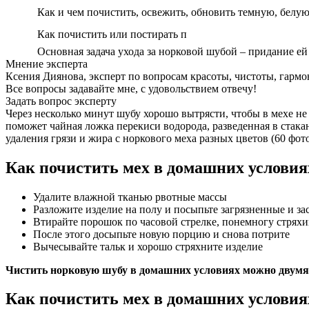
Как и чем почистить, освежить, обновить темную, белу
Как почистить или постирать п
Основная задача ухода за норковой шубой – придание ей
Мнение эксперта
Ксения Диянова, эксперт по вопросам красоты, чистоты, гарм
Все вопросы задавайте мне, с удовольствием отвечу!
Задать вопрос эксперту
Через несколько минут шубу хорошо вытрясти, чтобы в мехе не
поможет чайная ложка перекиси водорода, разведенная в стак
удаления грязи и жира с норкового меха разных цветов (60 фото
Как почистить мех в домашних условия
Удалите влажной тканью рвотные массы
Разложите изделие на полу и посыпьте загрязненные и за
Втирайте порошок по часовой стрелке, понемногу стряхи
После этого досыпьте новую порцию и снова потрите
Вычесывайте тальк и хорошо стряхните изделие
Чистить норковую шубу в домашних условиях можно двумя
Как почистить мех в домашних условиях