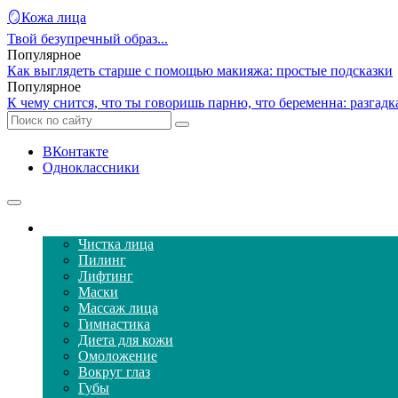
🪞Кожа лица
Твой безупречный образ...
Популярное
Как выглядеть старше с помощью макияжа: простые подсказки
Популярное
К чему снится, что ты говоришь парню, что беременна: разгад
ВКонтакте
Одноклассники
Уход за кожей лица
Чистка лица
Пилинг
Лифтинг
Маски
Массаж лица
Гимнастика
Диета для кожи
Омоложение
Вокруг глаз
Губы