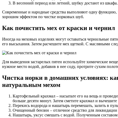
В весенний период или летний, шубку достают из шкафа.
Современные и народные средства выполняют одну функцию, н
хорошим эффектом по чистке норковых шуб.
Как почистить мех от краски и чернил
Иногда на меховых изделиях могут оставаться чернильные пят
его высыхания. Затем расчешите мех щеткой. С масляными сле
Для выведения застарелых пятен используйте химические веще
нужное место водой, добавив в нее соду, протрите сухим поло
Чистка норки в домашних условиях: ка
натуральным мехом
Картофельный крахмал – насыпьте его на вещь и проведи
больше десяти минут. Затем сметите крахмал и вычешите 
Перекись водорода и нашатырь перемешать, залить в пул
Очищенный бензин – отличное средство для ликвидации
Нашатырь, уксус смешать с водой. Полученным составом о