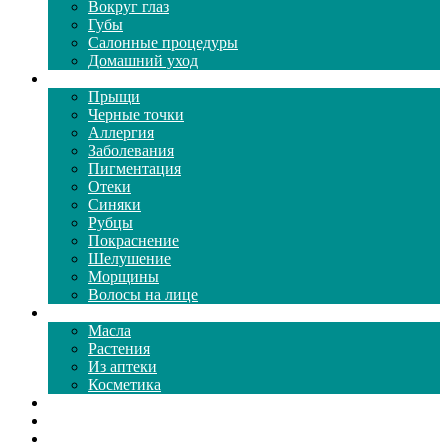
Вокруг глаз
Губы
Салонные процедуры
Домашний уход
Проблемы кожи
Прыщи
Черные точки
Аллергия
Заболевания
Пигментация
Отеки
Синяки
Рубцы
Покраснение
Шелушение
Морщины
Волосы на лице
Средства ухода
Масла
Растения
Из аптеки
Косметика
Видео
Каталог масок
Толкование снов