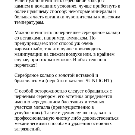
Если нужно почистить серебряное кольцо с
камнем в домашних условиях, лучше прибегнуть к
более щадящему способу: некоторые минералы и
большая часть органики чувствительны к высоким
температурам.
Можно почистить почерневшее серебряное кольцо
со вставками, например, аммиаком. Но
предупреждаем: этот способ уж очень
«ароматный», так что лучше производить
манипуляции на свежем воздухе или, в крайнем
случае, при открытом окне. И обязательно в
перчатках!
Серебряное кольцо с золотой вставкой и
бриллиантами (перейти в каталог SUNLIGHT)
С особой осторожностью следует обращаться с
черненым серебром: его эстетика определяется
именно чередованием блестящих и темных
участков металла (преимущественно в
углублениях). Такие изделия лучше отдавать в
профессиональную чистку либо довольствоваться
механическими способами удаления основных
загрязнений.