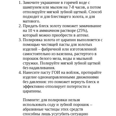
Замочите украшение в горячей воде с
шампунем или мылом на 7-8 часов, а потом
отполируйте мягкой зубной щеткой. Способ
подходит и для блестящего золота, и для
матового.
Придать блеск золоту поможет замачивание
на 10 ч в аммиачном растворе (25%),
который можно приобрести в аптеке.
Полировка золота от царапин выполняется с
помощью чистящей пасты для золотых
изделий – фабричной или изготовленной
самостоятельно из вазелина, растертого в
порошок белого мела, воды и мыльной
стружки. Полируйте мягкой зубной щеткой
без надавливания.
Нанесите пасту ГОИ на войлок, протирайте
изделие однонаправленными движениями
без давления: это поможет вернуть блеск и
эффективно отполирует потертости и
царапины.
Помните: для полировки нельзя
использовать соду и зубной порошок –
абразивные частицы этих средств
способны лишь усугубить ситуацию