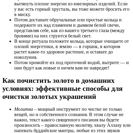
вытянуть плохие энергии из ювелирных изделий. Если
у вас есть горный хрусталь, вы тоже можете бросить его
в миску.
Потом достаньте обручальные или простые кольца и
подержите их над пламенем и дымком белой свечи,
представляя себе, как из вашего третьего глаза (между
бровями) на них струится белый свет.
В конце ритуала положите кольца, которые очищаете от
плохой энергетики, в землю — в горшок, в котором
растет какое-то здоровое растение, и оставьте до
новолуния.
Потом промойте их под проточной водой, вытрите — и
они будут как новые и ничем вам не навредят!
Как почистить золото в домашних
условиях: эффективные способы для
очистки золотых украшений
Молитва
– мощный инструмент по чистке не только
вещей, но и собственного сознания. В этом случае не
важно, текст какого священного писания вы будете
произносить – православную молитву, хвалу Аллаху или
напевать буддийские мантры, любые из этих звуков