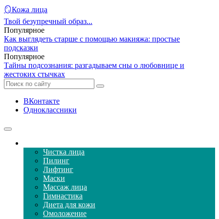
🪞Кожа лица
Твой безупречный образ...
Популярное
Как выглядеть старше с помощью макияжа: простые
подсказки
Популярное
Тайны подсознания: разгадываем сны о любовнице и
жестоких стычках
ВКонтакте
Одноклассники
Уход за кожей лица
Чистка лица
Пилинг
Лифтинг
Маски
Массаж лица
Гимнастика
Диета для кожи
Омоложение