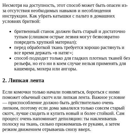
Несмотря на доступность, этот способ может быть опасен из-
за отсутствия необходимых навыков и несоблюдения
инструкции. Как убрать катышки с пальто в домашних
условиях бритвой:
бритвенный станок должен быть старый и достаточно
тупым (слишком острые лезвия могут безвозвратно
повредить хрупкий материал);
перед обработкой ткань требуется хорошо растянуть и
все время держать «в натяг»;
способ подходит только для гладких плотных тканей без
рельефа, но его ни в коем случае нельзя применять для
кашемира, мохера или ангоры.
2. Липкая лента
Если комочки только начали появляться, бороться с ними
поможет обычный скотч или липкая лента. Важное условие
— приспособление должно быть действительно очень
липким, поэтому если дома завалялся только совсем старый
скотч, лучше сходить и купить новый и более стойкий. Сам
процесс очень напоминает депиляцию: ты наклеиваешь
полоску на ткань, сильно прижимаешь ее руками, а затем
резким движением отрываешь снизу вверх.