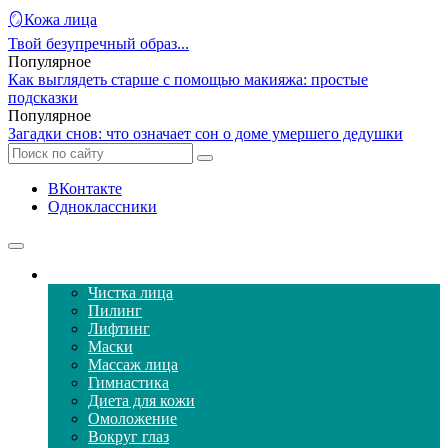
🪞Кожа лица
Твой безупречный образ...
Популярное
Как выглядеть старше с помощью макияжа: простые
подсказки
Популярное
Загадки снов: что означает сон о доме умершего дедушки
ВКонтакте
Одноклассники
Уход за кожей лица
Чистка лица
Пилинг
Лифтинг
Маски
Массаж лица
Гимнастика
Диета для кожи
Омоложение
Вокруг глаз