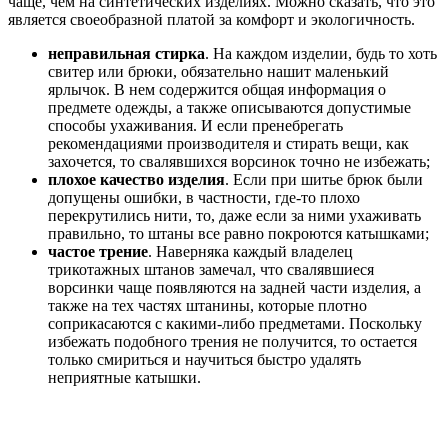
чаще, чем на синтетических изделиях. Можно сказать, что это
является своеобразной платой за комфорт и экологичность.
неправильная стирка
. На каждом изделии, будь то хоть
свитер или брюки, обязательно нашит маленький
ярлычок. В нем содержится общая информация о
предмете одежды, а также описываются допустимые
способы ухаживания. И если пренебрегать
рекомендациями производителя и стирать вещи, как
захочется, то свалявшихся ворсинок точно не избежать;
плохое качество изделия
. Если при шитье брюк были
допущены ошибки, в частности, где-то плохо
перекрутились нити, то, даже если за ними ухаживать
правильно, то штаны все равно покроются катышками;
частое трение
. Наверняка каждый владелец
трикотажных штанов замечал, что свалявшиеся
ворсинки чаще появляются на задней части изделия, а
также на тех частях штанины, которые плотно
соприкасаются с какими-либо предметами. Поскольку
избежать подобного трения не получится, то остается
только смириться и научиться быстро удалять
неприятные катышки.