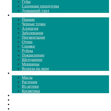
Губы
Салонные процедуры
Домашний уход
Проблемы кожи
Прыщи
Черные точки
Аллергия
Заболевания
Пигментация
Отеки
Синяки
Рубцы
Покраснение
Шелушение
Морщины
Волосы на лице
Средства ухода
Масла
Растения
Из аптеки
Косметика
Видео
Каталог масок
Толкование снов
Как почистить