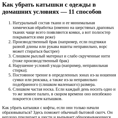
Как убрать катышки с одежды в
домашних условиях — 11 способов
Натуральный состав ткани и ее минимальная
химическая обработка (именно на шерстяных драповых
тканях чаще всего появляются комки, а вот полиэстер
покрывается ими реже)
Производственный брак (например, если подтяжки
разной длины или рукава вшиты неправильно, ворс
может стираться быстрее)
Слишком рыхлый материал и слабо скрученные нити
(тоже производственный брак)
Нарушение условий ухода (например, неправильная
стирка);
Постоянное трение в определенных зонах из-за ношения
сумки или рюкзака, а также из-за неправильно
подобранного (слишком маленького) размера.
Слишком частая носка. Если каждый день носить одно и
то же зимнее пальто, в скором времени оно неизбежно
покроется слоем катышков.
Как убрать катышки с кофты, если они только начали
образовываться? Здесь поможет обычный бытовой скотч. Он
неплохо прилипает к шести и вырывает образовывающиеся