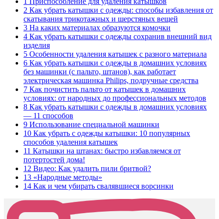
1
Приспособление для удаления катышков
2
Как убрать катышки с одежды: способы избавления от
скатывания трикотажных и шерстяных вещей
3
На каких материалах образуются комочки
4
Как убрать катышки с одежды сохранив внешний вид
изделия
5
Особенности удаления катышек с разного материала
6
Как убрать катышки с одежды в домашних условиях
без машинки (с пальто, штанов), как работает
электрическая машинка Philips, подручные средства
7
Как почистить пальто от катышек в домашних
условиях: от народных до профессиональных методов
8
Как убрать катышки с одежды в домашних условиях
— 11 способов
9
Использование специальной машинки
10
Как убрать с одежды катышки: 10 популярных
способов удаления катышек
11
Катышки на штанах: быстро избавляемся от
потертостей дома!
12
Видео: Как удалить пили бритвой?
13
«Народные методы»
14
Как и чем убирать свалявшиеся ворсинки