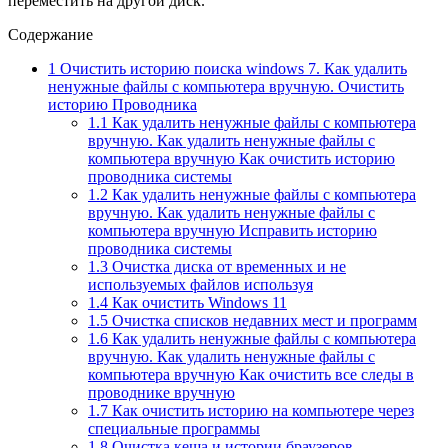
переместить на другой диск.
Содержание
1
Очистить историю поиска windows 7. Как удалить
ненужные файлы с компьютера вручную. Очистить
историю Проводника
1.1
Как удалить ненужные файлы с компьютера
вручную. Как удалить ненужные файлы с
компьютера вручную Как очистить историю
проводника системы
1.2
Как удалить ненужные файлы с компьютера
вручную. Как удалить ненужные файлы с
компьютера вручную Исправить историю
проводника системы
1.3
Очистка диска от временных и не
используемых файлов используя
1.4
Как очистить Windows 11
1.5
Очистка списков недавних мест и программ
1.6
Как удалить ненужные файлы с компьютера
вручную. Как удалить ненужные файлы с
компьютера вручную Как очистить все следы в
проводнике вручную
1.7
Как очистить историю на компьютере через
специальные программы
1.8
Очистка кеша и истории браузеров