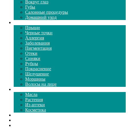
Вокруг глаз
Губы
Салонные процедуры
Домашний уход
Проблемы кожи
Прыщи
Черные точки
Аллергия
Заболевания
Пигментация
Отеки
Синяки
Рубцы
Покраснение
Шелушение
Морщины
Волосы на лице
Средства ухода
Масла
Растения
Из аптеки
Косметика
Видео
Каталог масок
Толкование снов