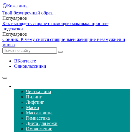
🪞Кожа лица
Твой безупречный образ...
Популярное
Как выглядеть старше с помощью макияжа: простые
подсказки
Популярное
Сонник: К чему снятся спящие змеи женщине незамужней и
много
ВКонтакте
Одноклассники
Уход за кожей лица
Чистка лица
Пилинг
Лифтинг
Маски
Массаж лица
Гимнастика
Диета для кожи
Омоложение