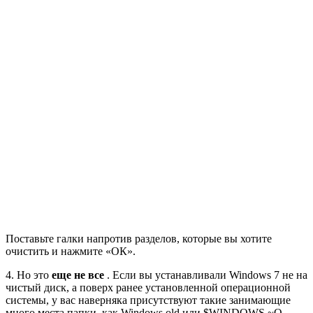
Поставьте галки напротив разделов, которые вы хотите
очистить и нажмите «ОК».
4. Но это
еще не все
. Если вы устанавливали Windows 7 не на
чистый диск, а поверх ранее установленной операционной
системы, у вас наверняка присутствуют такие занимающие
много места папки, как Windows.old или $WINDOWS.~Q.