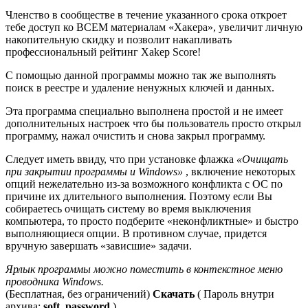
Членство в сообществе в течение указанного срока откроет
тебе доступ ко ВСЕМ материалам «Хакера», увеличит личную
накопительную скидку и позволит накапливать
профессиональный рейтинг Xakep Score!
С помощью данной программы можно так же выполнять
поиск в реестре и удаление ненужных ключей и данных.
Эта программа специально выполнена простой и не имеет
дополнительных настроек что бы пользователь просто открыл
программу, нажал очистить и снова закрыл программу.
Следует иметь ввиду, что при установке флажка
«Очищать
при закрытии программы и Windows»
, включение некоторых
опций нежелательно из-за возможного конфликта с ОС по
причине их длительного выполнения. Поэтому если Вы
собираетесь очищать систему во время выключения
компьютера, то просто подберите «неконфликтные» и быстро
выполняющиеся опции. В противном случае, придется
вручную завершать «зависшие» задачи.
Ярлык программы можно поместить в контекстное меню
проводника Windows.
(Бесплатная, без ограничений)
Скачать
( Пароль внутри
архива:
soft_password
)