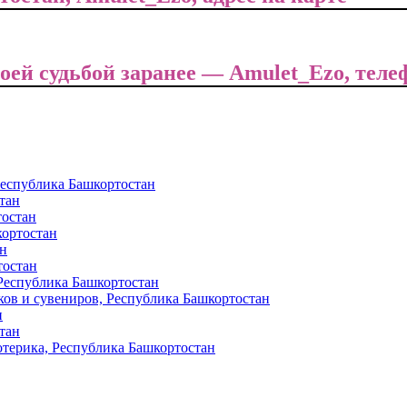
оей судьбой заранее — Amulet_Ezo, тел
Республика Башкортостан
тан
тостан
кортостан
ан
тостан
 Республика Башкортостан
ков и сувениров, Республика Башкортостан
н
тан
отерика, Республика Башкортостан