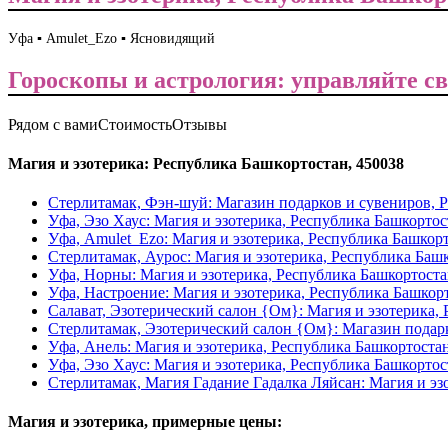
Уфа ▪️ Amulet_Ezo ▪️ Ясновидящий
Гороскопы и астрология: управляйте св
Рядом с вами
Стоимость
Отзывы
Магия и эзотерика: Республика Башкортостан, 450038
Стерлитамак, Фэн-шуй: Магазин подарков и сувениров, 
Уфа, Эзо Хаус: Магия и эзотерика, Республика Башкортос
Уфа, Amulet_Ezo: Магия и эзотерика, Республика Башкор
Стерлитамак, Аурос: Магия и эзотерика, Республика Баш
Уфа, Норны: Магия и эзотерика, Республика Башкортост
Уфа, Настроение: Магия и эзотерика, Республика Башкор
Салават, Эзотерический салон {Ом}: Магия и эзотерика,
Стерлитамак, Эзотерический салон {Ом}: Магазин подар
Уфа, Анель: Магия и эзотерика, Республика Башкортоста
Уфа, Эзо Хаус: Магия и эзотерика, Республика Башкортос
Стерлитамак, Магия Гадание Гадалка Ляйсан: Магия и эз
Магия и эзотерика, примерные цены: