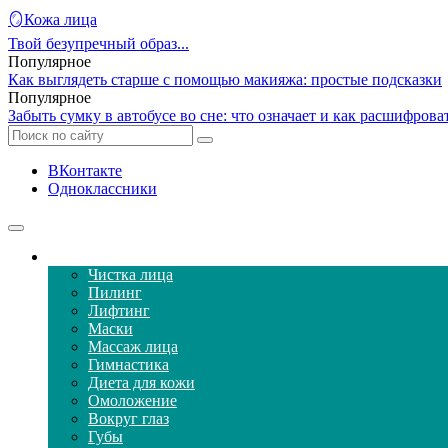
🪞Кожа лица
Твой безупречный образ...
Популярное
Как выглядеть старше с помощью макияжа: простые подсказки
Популярное
Забыть сумку в автобусе во сне: что означает и как расшифров
ВКонтакте
Одноклассники
Уход за кожей лица
Чистка лица
Пилинг
Лифтинг
Маски
Массаж лица
Гимнастика
Диета для кожи
Омоложение
Вокруг глаз
Губы