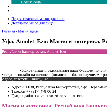
Польза соды
Магия здесь
Форум
Подтягивающие маски для лица
Дегтярное мыло для лица
Главная
›
Магия здесь
Уфа, Amulet_Ezo: Магия и эзотерика, 
Республика Башкортостан: Amulet_Ezo
▪️ Ясновидящая предсказывает ваше будущее: получи
▪️ гадания онлайн на личное и финансовое благополучие, Астр
Адрес, телефон: Amulet_Ezo
Адрес
450038, Республика Башкортостан, Уфа, Первомайск
Телефон
+7 (917) 478-06-24
График работы
пн-сб 11:00–20:00; вс 11:00–19:00
Магия и эзотерика, Республика Башкорт