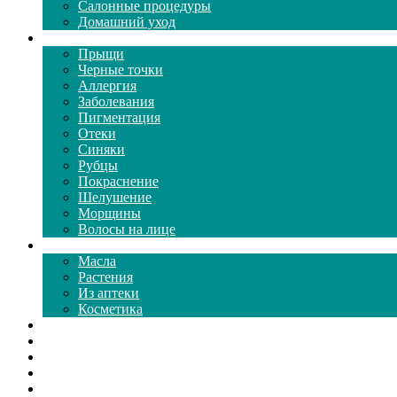
Салонные процедуры
Домашний уход
Проблемы кожи
Прыщи
Черные точки
Аллергия
Заболевания
Пигментация
Отеки
Синяки
Рубцы
Покраснение
Шелушение
Морщины
Волосы на лице
Средства ухода
Масла
Растения
Из аптеки
Косметика
Видео
Каталог масок
Толкование снов
Как почистить
Все о соде