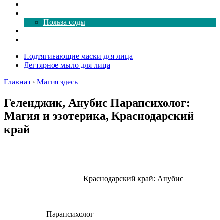
Как почистить
Все о соде
Польза соды
Магия здесь
Форум
Подтягивающие маски для лица
Дегтярное мыло для лица
Главная
›
Магия здесь
Геленджик, Анубис Парапсихолог:
Магия и эзотерика, Краснодарский
край
Краснодарский край: Анубис
Парапсихолог