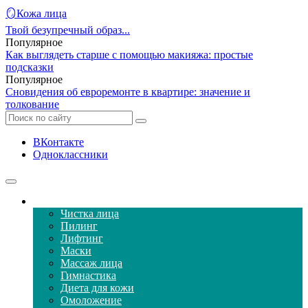
🪞Кожа лица
Твой безупречный образ...
Популярное
Как выглядеть старше с помощью макияжа: простые
подсказки
Популярное
Сновидения об евроремонте в квартире: значение и
толкование
ВКонтакте
Одноклассники
Уход за кожей лица
Чистка лица
Пилинг
Лифтинг
Маски
Массаж лица
Гимнастика
Диета для кожи
Омоложение