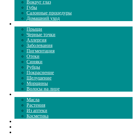
Вокруг глаз
Губы
Салонные процедуры
Домашний уход
Проблемы кожи
Прыщи
Черные точки
Аллергия
Заболевания
Пигментация
Отеки
Синяки
Рубцы
Покраснение
Шелушение
Морщины
Волосы на лице
Средства ухода
Масла
Растения
Из аптеки
Косметика
Видео
Каталог масок
Толкование снов