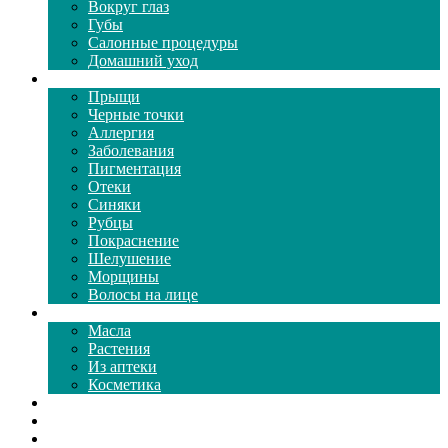
Вокруг глаз
Губы
Салонные процедуры
Домашний уход
Проблемы кожи
Прыщи
Черные точки
Аллергия
Заболевания
Пигментация
Отеки
Синяки
Рубцы
Покраснение
Шелушение
Морщины
Волосы на лице
Средства ухода
Масла
Растения
Из аптеки
Косметика
Видео
Каталог масок
Толкование снов