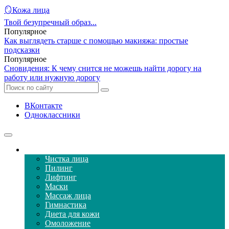
🪞Кожа лица
Твой безупречный образ...
Популярное
Как выглядеть старше с помощью макияжа: простые
подсказки
Популярное
Сновидения: К чему снится не можешь найти дорогу на
работу или нужную дорогу
ВКонтакте
Одноклассники
Уход за кожей лица
Чистка лица
Пилинг
Лифтинг
Маски
Массаж лица
Гимнастика
Диета для кожи
Омоложение