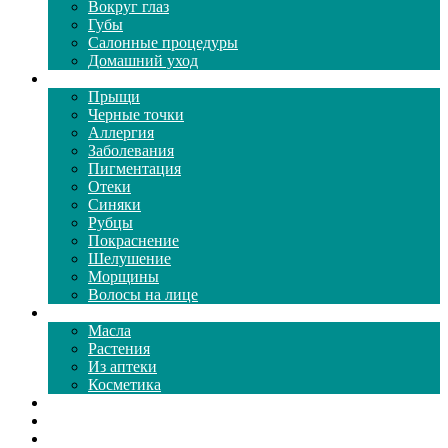
Вокруг глаз
Губы
Салонные процедуры
Домашний уход
Проблемы кожи
Прыщи
Черные точки
Аллергия
Заболевания
Пигментация
Отеки
Синяки
Рубцы
Покраснение
Шелушение
Морщины
Волосы на лице
Средства ухода
Масла
Растения
Из аптеки
Косметика
Видео
Каталог масок
Толкование снов