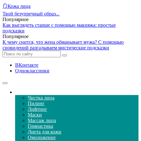
🪞Кожа лица
Твой безупречный образ...
Популярное
Как выглядеть старше с помощью макияжа: простые
подсказки
Популярное
К чему снится, что жена обманывает мужа? С помощью
сновидений разгадываем мистические подсказки
ВКонтакте
Одноклассники
Уход за кожей лица
Чистка лица
Пилинг
Лифтинг
Маски
Массаж лица
Гимнастика
Диета для кожи
Омоложение