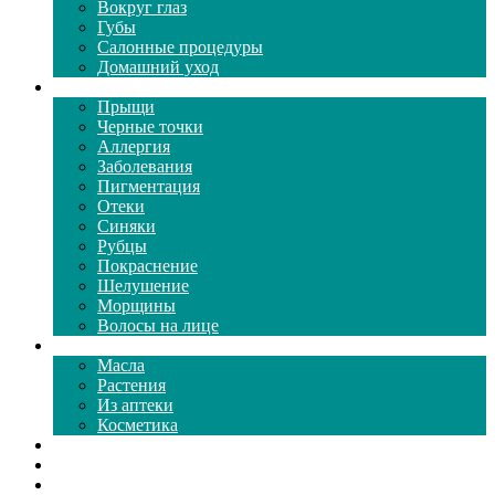
Вокруг глаз
Губы
Салонные процедуры
Домашний уход
Проблемы кожи
Прыщи
Черные точки
Аллергия
Заболевания
Пигментация
Отеки
Синяки
Рубцы
Покраснение
Шелушение
Морщины
Волосы на лице
Средства ухода
Масла
Растения
Из аптеки
Косметика
Видео
Каталог масок
Толкование снов