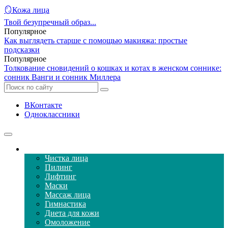
🪞Кожа лица
Твой безупречный образ...
Популярное
Как выглядеть старше с помощью макияжа: простые
подсказки
Популярное
Толкование сновидений о кошках и котах в женском соннике:
сонник Ванги и сонник Миллера
ВКонтакте
Одноклассники
Уход за кожей лица
Чистка лица
Пилинг
Лифтинг
Маски
Массаж лица
Гимнастика
Диета для кожи
Омоложение