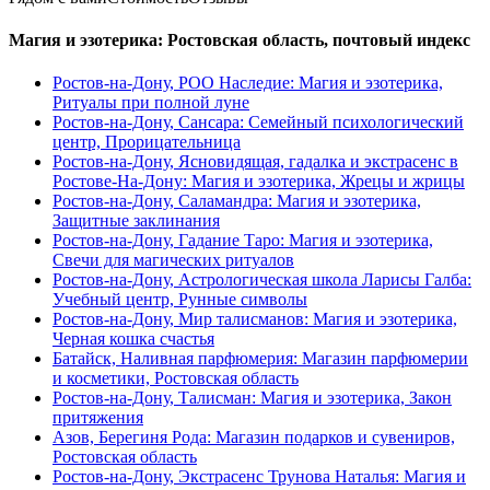
Магия и эзотерика: Ростовская область, почтовый индекс
Ростов-на-Дону, РОО Наследие: Магия и эзотерика,
Ритуалы при полной луне
Ростов-на-Дону, Сансара: Семейный психологический
центр, Прорицательница
Ростов-на-Дону, Ясновидящая, гадалка и экстрасенс в
Ростове-На-Дону: Магия и эзотерика, Жрецы и жрицы
Ростов-на-Дону, Саламандра: Магия и эзотерика,
Защитные заклинания
Ростов-на-Дону, Гадание Таро: Магия и эзотерика,
Свечи для магических ритуалов
Ростов-на-Дону, Астрологическая школа Ларисы Галба:
Учебный центр, Рунные символы
Ростов-на-Дону, Мир талисманов: Магия и эзотерика,
Черная кошка счастья
Батайск, Наливная парфюмерия: Магазин парфюмерии
и косметики, Ростовская область
Ростов-на-Дону, Талисман: Магия и эзотерика, Закон
притяжения
Азов, Берегиня Рода: Магазин подарков и сувениров,
Ростовская область
Ростов-на-Дону, Экстрасенс Трунова Наталья: Магия и