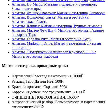
Алматы, Do Magic: Магазин подарков и сувениров,
Зелья и эликсиры
Алматы, Феншуй магазин: Магия и эзотерика, Заговоры
Алматы, Волшебная лавка: Магия и эзотерика,
Алматинская область
Алматы, Ramues: Магия и эзотерика, Рунные символы
Алматы, Мастер Фэн Шуй: Магия и эзотерика, Гадание
на картах Таро
Алматы, Гадалка Рита: Магия и эзотерика, Вуду
Алматы, Marketing Drive: Магия и эзотерика, Энергия
кристаллов
Алматы, Эзотерический психолог Круглова Ю. А.:
Магия и эзотерика, Каббала
Магия и эзотерика, примерные цены:
Партнерский расклад на отношения: 1000₽
Расклад Таро Да или Нет: 500₽
Краткий просмотр Скраинг: 500₽
Коррекция денежного треугольника: 21500₽
ОЧИЩЕНИЕ ПОДСОЗНАНИЯ: 16500₽
Астрологический разбор. Совместимость в партнёрских
отношениях: 2500₽