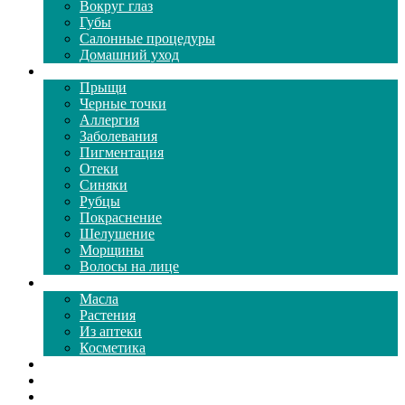
Вокруг глаз
Губы
Салонные процедуры
Домашний уход
Проблемы кожи
Прыщи
Черные точки
Аллергия
Заболевания
Пигментация
Отеки
Синяки
Рубцы
Покраснение
Шелушение
Морщины
Волосы на лице
Средства ухода
Масла
Растения
Из аптеки
Косметика
Видео
Каталог масок
Толкование снов