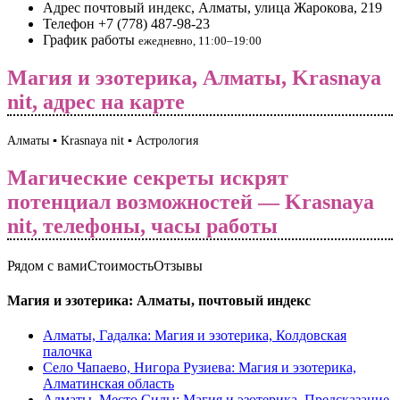
Адрес
почтовый индекс, Алматы, улица Жарокова, 219
Телефон
+7 (778) 487-98-23
График работы
ежедневно, 11:00–19:00
Магия и эзотерика, Алматы, Krasnaya
nit, адрес на карте
Алматы ▪️ Krasnaya nit ▪️ Астрология
Магические секреты искрят
потенциал возможностей — Krasnaya
nit, телефоны, часы работы
Рядом с вами
Стоимость
Отзывы
Магия и эзотерика: Алматы, почтовый индекс
Алматы, Гадалка: Магия и эзотерика, Колдовская
палочка
Село Чапаево, Нигора Рузиева: Магия и эзотерика,
Алматинская область
Алматы, Место Силы: Магия и эзотерика, Предсказание