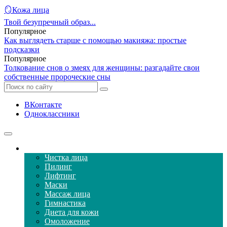
🪞Кожа лица
Твой безупречный образ...
Популярное
Как выглядеть старше с помощью макияжа: простые
подсказки
Популярное
Толкование снов о змеях для женщины: разгадайте свои
собственные пророческие сны
ВКонтакте
Одноклассники
Уход за кожей лица
Чистка лица
Пилинг
Лифтинг
Маски
Массаж лица
Гимнастика
Диета для кожи
Омоложение