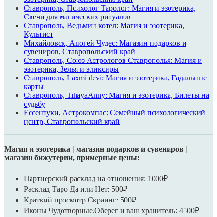
Ставрополь, Психолог Таролог: Магия и эзотерика,
Свечи для магических ритуалов
Ставрополь, Ведьмин котел: Магия и эзотерика,
Культист
Михайловск, Апогей Чудес: Магазин подарков и
сувениров, Ставропольский край
Ставрополь, Союз Астрологов Ставрополья: Магия и
эзотерика, Зелья и эликсиры
Ставрополь, Laxmi devi: Магия и эзотерика, Гадальные
карты
Ставрополь, TihayaAnny: Магия и эзотерика, Билеты на
судьбу
Ессентуки, Астрокомпас: Семейный психологический
центр, Ставропольский край
Магия и эзотерика | магазин подарков и сувениров |
магазин бижутерии, примерные цены:
Партнерский расклад на отношения: 1000₽
Расклад Таро Да или Нет: 500₽
Краткий просмотр Скраинг: 500₽
Иконы Чудотворные.Оберег и ваш хранитель: 4500₽