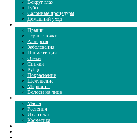
Вокруг глаз
Губы
Салонные процедуры
Домашний уход
Проблемы кожи
Прыщи
Черные точки
Аллергия
Заболевания
Пигментация
Отеки
Синяки
Рубцы
Покраснение
Шелушение
Морщины
Волосы на лице
Средства ухода
Масла
Растения
Из аптеки
Косметика
Видео
Каталог масок
Толкование снов