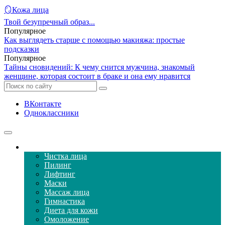
🪞Кожа лица
Твой безупречный образ...
Популярное
Как выглядеть старше с помощью макияжа: простые
подсказки
Популярное
Тайны сновидений: К чему снится мужчина, знакомый
женщине, которая состоит в браке и она ему нравится
ВКонтакте
Одноклассники
Уход за кожей лица
Чистка лица
Пилинг
Лифтинг
Маски
Массаж лица
Гимнастика
Диета для кожи
Омоложение