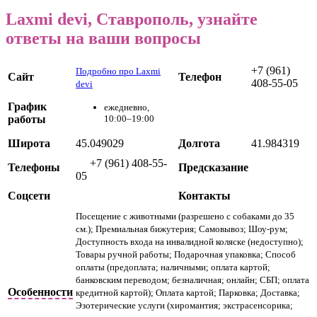
Laxmi devi, Ставрополь, узнайте
ответы на ваши вопросы
+7 (961)
Подробно про Laxmi
Сайт
Телефон
408-55-05
devi
График
ежедневно,
работы
10:00–19:00
Широта
45.049029
Долгота
41.984319
+7 (961) 408-55-
Телефоны
Предсказание
05
Соцсети
Контакты
Посещение с животными (разрешено с собаками до 35
см.); Премиальная бижутерия; Самовывоз; Шоу-рум;
Доступность входа на инвалидной коляске (недоступно);
Товары ручной работы; Подарочная упаковка; Способ
оплаты (предоплата; наличными; оплата картой;
банковским переводом; безналичная; онлайн; СБП; оплата
Особенности
кредитной картой); Оплата картой; Парковка; Доставка;
Эзотерические услуги (хиромантия; экстрасенсорика;