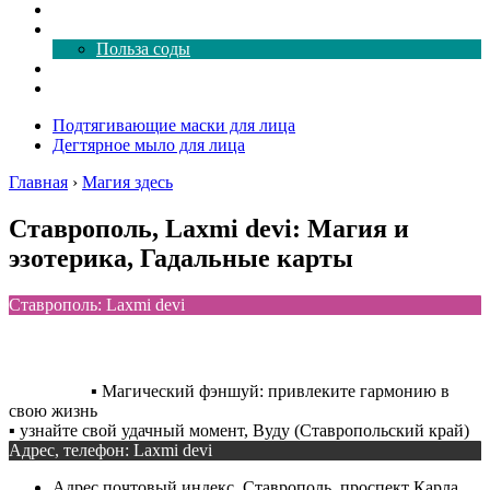
Как почистить
Все о соде
Польза соды
Магия здесь
Форум
Подтягивающие маски для лица
Дегтярное мыло для лица
Главная
›
Магия здесь
Ставрополь, Laxmi devi: Магия и
эзотерика, Гадальные карты
Ставрополь: Laxmi devi
▪️ Магический фэншуй: привлеките гармонию в
свою жизнь
▪️ узнайте свой удачный момент, Вуду (Ставропольский край)
Адрес, телефон: Laxmi devi
Адрес
почтовый индекс, Ставрополь, проспект Карла