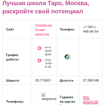
Лучшая школа Таро, Москва,
раскройте свой потенциал
Подробно про
+7 (901)
Сайт
Телефон
Лучшая
468-66-54
школа Таро
пн-пт
18:00–
График
22:00
работы
сб,вс
10:00–
21:00
Широта
55.776001
Долгота
37.585188
Гадание
taro-
Телефоны
на картах
school.net