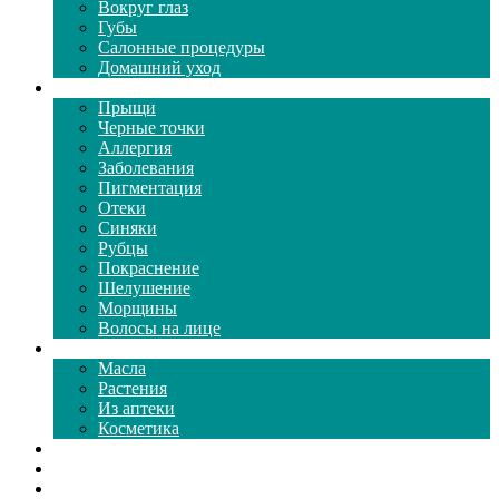
Вокруг глаз
Губы
Салонные процедуры
Домашний уход
Проблемы кожи
Прыщи
Черные точки
Аллергия
Заболевания
Пигментация
Отеки
Синяки
Рубцы
Покраснение
Шелушение
Морщины
Волосы на лице
Средства ухода
Масла
Растения
Из аптеки
Косметика
Видео
Каталог масок
Толкование снов