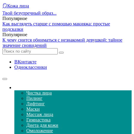
🪞Кожа лица
Твой безупречный образ...
Популярное
Как выглядеть старше с помощью макияжа: простые
подсказки
Популярное
К чему снится обниматься с незнакомой девушкой: тайное
значение сновидений
ВКонтакте
Одноклассники
Уход за кожей лица
Чистка лица
Пилинг
Лифтинг
Маски
Массаж лица
Гимнастика
Диета для кожи
Омоложение