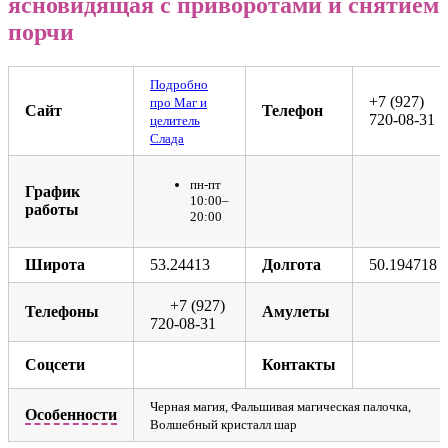
ясновидящая с приворотами и снятием
96
порчи
Подробно
+7 (927)
про Маг и
Сайт
Телефон
720-08-31
целитель
Слада
пн-пт
График
10:00–
работы
20:00
Широта
53.24413
Долгота
50.194718
+7 (927)
Телефоны
Амулеты
720-08-31
Соцсети
Контакты
Черная магия, Фальшивая магическая палочка,
Особенности
Волшебный кристалл шар