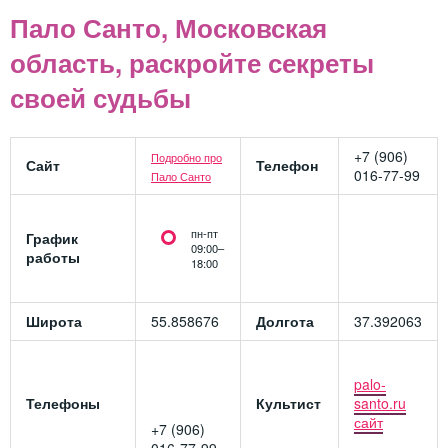
Пало Санто, Московская
область, раскройте секреты
своей судьбы
+7 (906)
Подробно про
Сайт
Телефон
016-77-99
Пало Санто
пн-пт
График
09:00–
работы
18:00
Широта
55.858676
Долгота
37.392063
palo-
Телефоны
Культист
santo.ru
сайт
+7 (906)