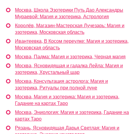
Москва, Школа Эзотерики Путь Дао Александры
Мураевой: Магия и эзотерика, Астрология
Королёв, Магазин-Мастерская Лучезарь: Магия и
эзотерика, Московская область
Ивантеевка, В Косом переулке: Магия и эзотерика,
Московская область
Москва, Падма: Магия и эзотерика, Черная магия
Москва, Ясновидящая и гадалка Лейла: Магия и
эзотерика, Хрустальный шар
Москва, Консультация астролога: Магия и
эзотерика, Ритуалы при полной луне
Москва, Магия и эзотерика: Магия и эзотерика,
Гадание на картах Таро
Москва, Эниология: Магия и эзотерика, Гадание на
картах Таро
Рязань, Ясновидящая Дарья Светлая: Магия и