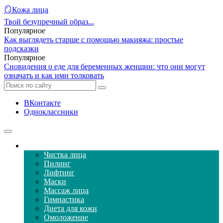
🪞Кожа лица
Твой безупречный образ...
Популярное
Как выглядеть старше с помощью макияжа: простые
подсказки
Популярное
Сновидения о еде для беременных женщин: что они могут
означать и как ими толковать
ВКонтакте
Одноклассники
Уход за кожей лица
Чистка лица
Пилинг
Лифтинг
Маски
Массаж лица
Гимнастика
Диета для кожи
Омоложение