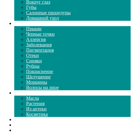
Вокруг глаз
Губы
Салонные процедуры
Домашний уход
Проблемы кожи
Прыщи
Черные точки
Аллергия
Заболевания
Пигментация
Отеки
Синяки
Рубцы
Покраснение
Шелушение
Морщины
Волосы на лице
Средства ухода
Масла
Растения
Из аптеки
Косметика
Видео
Каталог масок
Толкование снов