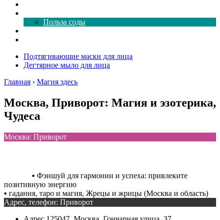
Как почистить
Все о соде
Польза соды
Магия здесь
Форум
Подтягивающие маски для лица
Дегтярное мыло для лица
Главная
›
Магия здесь
Москва, Приворот: Магия и эзотерика,
Чудеса
Москва: Приворот
▪️ Фэншуй для гармонии и успеха: привлеките
позитивную энергию
▪️ гадания, таро и магия, Жрецы и жрицы (Москва и область)
Адрес, телефон: Приворот
Адрес
125047, Москва, Гончарная улица, 37