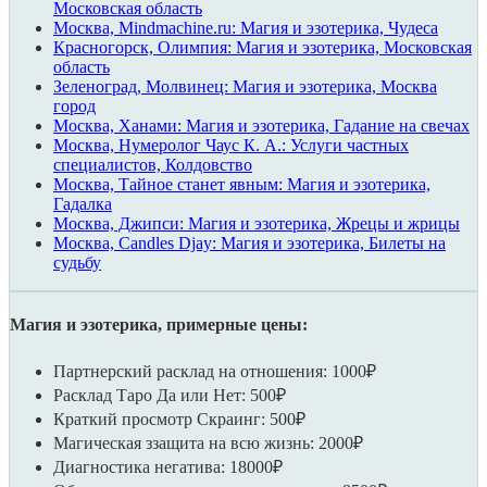
Московская область
Москва, Mindmachine.ru: Магия и эзотерика, Чудеса
Красногорск, Олимпия: Магия и эзотерика, Московская
область
Зеленоград, Молвинец: Магия и эзотерика, Москва
город
Москва, Ханами: Магия и эзотерика, Гадание на свечах
Москва, Нумеролог Чаус К. А.: Услуги частных
специалистов, Колдовство
Москва, Тайное станет явным: Магия и эзотерика,
Гадалка
Москва, Джипси: Магия и эзотерика, Жрецы и жрицы
Москва, Candles Djay: Магия и эзотерика, Билеты на
судьбу
Магия и эзотерика, примерные цены:
Партнерский расклад на отношения: 1000₽
Расклад Таро Да или Нет: 500₽
Краткий просмотр Скраинг: 500₽
Магическая ззащита на всю жизнь: 2000₽
Диагностика негатива: 18000₽