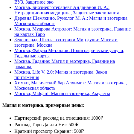
ВУЗ, Защитное око
Москва, Биоэнерготерапевт Андрианов И. А.:
Нетрадиционная медицина, Защитные заклинания
Деревня Шемякино, Рунолог М. А.: Магия и эзотерика,
Московская область
Москва, Мудрова Астролог: Магия и эзотерика, Гадание
на картах Таро
Зеленоград, Школа эзотерики Мир души: Магия и
эзотерика, Москва
Москва, Фабула Металлик: Полиграфические услуги,
Гадальные карты
Москва, Гадание: Магия и эзотерика, Гадание на
ромашке
Москва, Life V. 2.0: Магия и эзотерика, Закон
притяжения
Химки, Магический бар Алхимик: Магия и эзотерика,
Московская область
Москва, Midgard: Магия и эзотерика, Амулеты
Магия и эзотерика, примерные цены:
Партнерский расклад на отношения: 1000₽
Расклад Таро Да или Нет: 500₽
Краткий просмотр Скраинг: 500₽