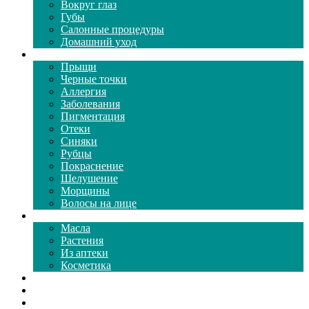
Вокруг глаз
Губы
Салонные процедуры
Домашний уход
Проблемы кожи
Прыщи
Черные точки
Аллергия
Заболевания
Пигментация
Отеки
Синяки
Рубцы
Покраснение
Шелушение
Морщины
Волосы на лице
Средства ухода
Масла
Растения
Из аптеки
Косметика
Видео
Каталог масок
Толкование снов