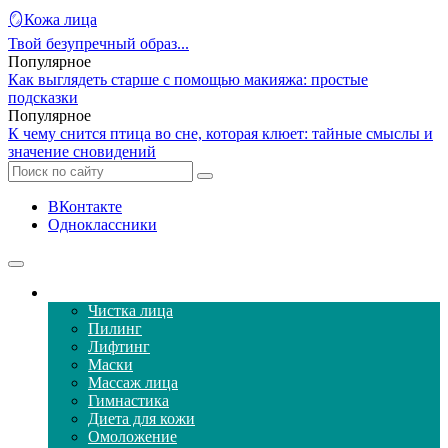
🪞Кожа лица
Твой безупречный образ...
Популярное
Как выглядеть старше с помощью макияжа: простые
подсказки
Популярное
К чему снится птица во сне, которая клюет: тайные смыслы и
значение сновидений
ВКонтакте
Одноклассники
Уход за кожей лица
Чистка лица
Пилинг
Лифтинг
Маски
Массаж лица
Гимнастика
Диета для кожи
Омоложение