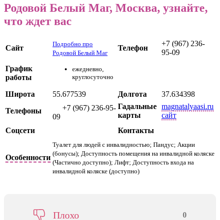
Родовой Белый Маг, Москва, узнайте,
что ждет вас
+7 (967) 236-
Подробно про
Сайт
Телефон
95-09
Родовой Белый Маг
График
ежедневно,
работы
круглосуточно
Широта
55.677539
Долгота
37.634398
Гадальные
magnatalyaasi.ru
+7 (967) 236-95-
Телефоны
карты
сайт
09
Соцсети
Контакты
Туалет для людей с инвалидностью; Пандус; Акции
(бонусы); Доступность помещения на инвалидной коляске
Особенности
(Частично доступно); Лифт; Доступность входа на
инвалидной коляске (доступно)
Плохо
0