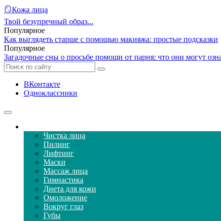
🪞Кожа лица
Твой безупречный образ...
Популярное
Как выглядеть старше с помощью макияжа: простые подсказки
Популярное
Загадочные сны о просьбе помощи от парня: что они могут озн
ВКонтакте
Одноклассники
Уход за кожей лица
Чистка лица
Пилинг
Лифтинг
Маски
Массаж лица
Гимнастика
Диета для кожи
Омоложение
Вокруг глаз
Губы