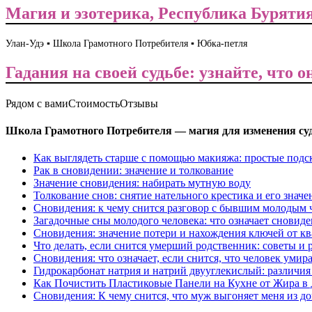
Магия и эзотерика, Республика Бурятия
Улан-Удэ ▪️ Школа Грамотного Потребителя ▪️ Юбка-петля
Гадания на своей судьбе: узнайте, что
Рядом с вами
Стоимость
Отзывы
Школа Грамотного Потребителя — магия для изменения су
Как выглядеть старше с помощью макияжа: простые подс
Рак в сновидении: значение и толкование
Значение сновидения: набирать мутную воду
Толкование снов: снятие нательного крестика и его значе
Сновидения: к чему снится разговор с бывшим молодым 
Загадочные сны молодого человека: что означает сновид
Сновидения: значение потери и нахождения ключей от к
Что делать, если снится умерший родственник: советы и
Сновидения: что означает, если снится, что человек умира
Гидрокарбонат натрия и натрий двууглекислый: различия
Как Почистить Пластиковые Панели на Кухне от Жира в 
Сновидения: К чему снится, что муж выгоняет меня из д