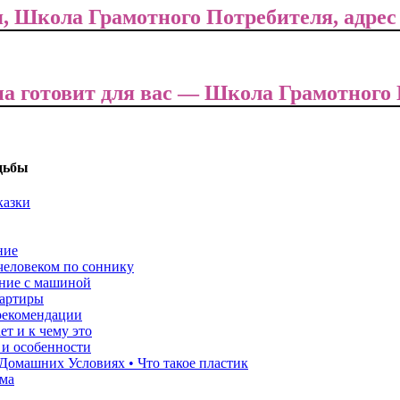
, Школа Грамотного Потребителя, адрес
 она готовит для вас — Школа Грамотног
дьбы
казки
ние
человеком по соннику
ение с машиной
вартиры
 рекомендации
ет и к чему это
 и особенности
Домашних Условиях • Что такое пластик
ома