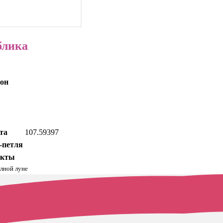
блика
он
та
107.59397
-петля
акты
олной луне