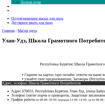
Польза соды
Магия здесь
Форум
Подтягивающие маски для лица
Дегтярное мыло для лица
Главная
›
Магия здесь
Улан-Удэ, Школа Грамотного Потребите
Республика Бурятия: Школа Грамотного
▪️ Гадание на картах таро онлайн: ответы на ваши 
▪️ узнайте свое предназначение, Заговоры (Республ
Адрес, телефон: Школа Грамотного Потребителя
Адрес
670031, Республика Бурятия, Улан-Удэ, улица Баб
Телефон
снятие порчи и привороты, Защитные заклинан
График работы
вт 08:00–20:00, перерыв 13:00–14:00; ср-пт 08:00