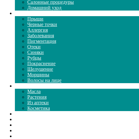
Салонные процедуры
Домашний уход
Проблемы кожи
Прыщи
Черные точки
Аллергия
Заболевания
Пигментация
Отеки
Синяки
Рубцы
Покраснение
Шелушение
Морщины
Волосы на лице
Средства ухода
Масла
Растения
Из аптеки
Косметика
Видео
Каталог масок
Толкование снов
Как почистить
Все о соде