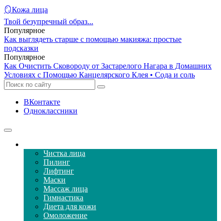
🪞Кожа лица
Твой безупречный образ...
Популярное
Как выглядеть старше с помощью макияжа: простые
подсказки
Популярное
Как Очистить Сковороду от Застарелого Нагара в Домашних
Условиях с Помощью Канцелярского Клея • Сода и соль
ВКонтакте
Одноклассники
Уход за кожей лица
Чистка лица
Пилинг
Лифтинг
Маски
Массаж лица
Гимнастика
Диета для кожи
Омоложение