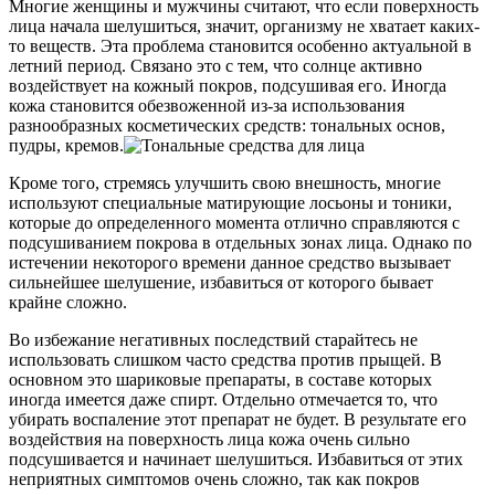
Многие женщины и мужчины считают, что если поверхность
лица начала шелушиться, значит, организму не хватает каких-
то веществ. Эта проблема становится особенно актуальной в
летний период. Связано это с тем, что солнце активно
воздействует на кожный покров, подсушивая его. Иногда
кожа становится обезвоженной из-за использования
разнообразных косметических средств: тональных основ,
пудры, кремов.
Кроме того, стремясь улучшить свою внешность, многие
используют специальные матирующие лосьоны и тоники,
которые до определенного момента отлично справляются с
подсушиванием покрова в отдельных зонах лица. Однако по
истечении некоторого времени данное средство вызывает
сильнейшее шелушение, избавиться от которого бывает
крайне сложно.
Во избежание негативных последствий старайтесь не
использовать слишком часто средства против прыщей. В
основном это шариковые препараты, в составе которых
иногда имеется даже спирт. Отдельно отмечается то, что
убирать воспаление этот препарат не будет. В результате его
воздействия на поверхность лица кожа очень сильно
подсушивается и начинает шелушиться. Избавиться от этих
неприятных симптомов очень сложно, так как покров