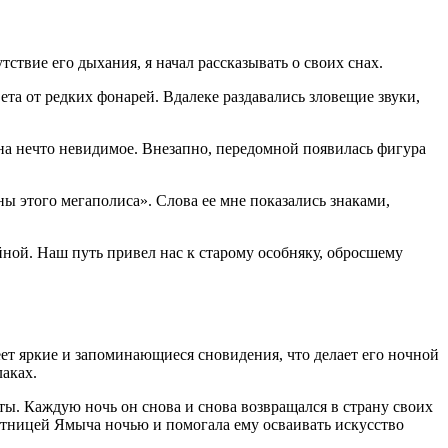
ствие его дыхания, я начал рассказывать о своих снах.
та от редких фонарей. Вдалеке раздавались зловещие звуки,
 на нечто невидимое. Внезапно, передомной появилась фигура
ы этого мегаполиса». Слова ее мне показались знаками,
ной. Наш путь привел нас к старому особняку, обросшему
ет яркие и запоминающиеся сновидения, что делает его ночной
лаках.
ы. Каждую ночь он снова и снова возвращался в страну своих
спутницей Ямыча ночью и помогала ему осваивать искусство