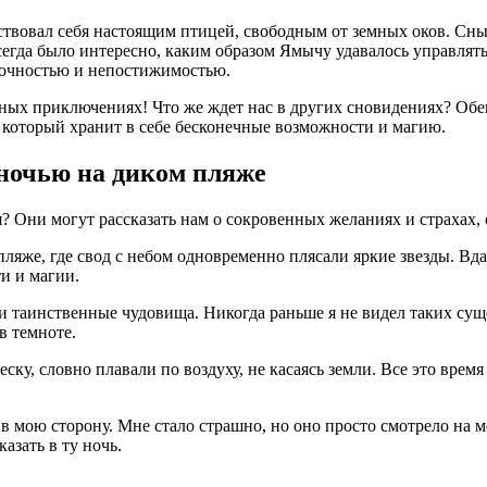
ствовал себя настоящим птицей, свободным от земных оков. Сны
егда было интересно, каким образом Ямычу удавалось управлять с
дочностью и непостижимостью.
чных приключениях! Что же ждет нас в других сновидениях? Обе
 который хранит в себе бесконечные возможности и магию.
ночью на диком пляже
 Они могут рассказать нам о сокровенных желаниях и страхах, 
пляже, где свод с небом одновременно плясали яркие звезды. Вда
ти и магии.
ли таинственные чудовища. Никогда раньше я не видел таких сущ
в темноте.
у, словно плавали по воздуху, не касаясь земли. Все это время 
 мою сторону. Мне стало страшно, но оно просто смотрело на мен
азать в ту ночь.