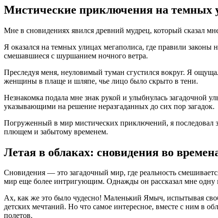
Мистические приключения на темных 
Мне в сновидениях явился древний мудрец, который сказал мне
Я оказался на темных улицах мегаполиса, где правили законы 
смешавшиеся с шуршанием ночного ветра.
Преследуя меня, неуловимый туман сгустился вокруг. Я ощуща
женщины в плаще и шляпе, чье лицо было скрыто в тени.
Незнакомка подала мне знак рукой и улыбнулась загадочной ул
указывающими на решение неразгаданных до сих пор загадок.
Погруженный в мир мистических приключений, я последовал з
плющем и забытому временем.
Летая в облаках: сновидения во времена
Сновидения — это загадочный мир, где реальность смешиваетс
мир еще более интригующим. Однажды он рассказал мне одну ис
Ах, как же это было чудесно! Маленький Ямыч, испытывая сво
детских мечтаний. Но что самое интересное, вместе с ним в о
полетов.