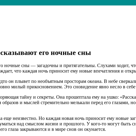
ссказывают его ночные сны
 ночные сны — загадочны и притягательны. Слухами ходит, что 
рждает, что каждая ночь приносит ему новые впечатления и отк
дто он плывет по необъятным просторам океана. В небе сверкали
овно милый прикосновением. Это сновидение явно несло в себе о
оряющая тайну и секреты. Она прошептала ему на ушко: «Расска
 образов и мыслей стремительно мелькали перед его глазами, но 
еще неизвестно. Но каждая новая ночь приносит ему новые зага
думаться над смыслом жизни и прошлого. У кого-то могут быть с
го глаза закрываются и в мире снов он окунается.