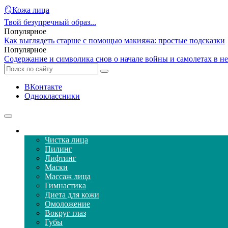
🪞Кожа лица
Твой безупречный образ...
Популярное
Как выглядеть старше с помощью макияжа: простые подсказки
Популярное
Содержание и символика снов о начале войны и самолетах в н
ВКонтакте
Одноклассники
Уход за кожей лица
Чистка лица
Пилинг
Лифтинг
Маски
Массаж лица
Гимнастика
Диета для кожи
Омоложение
Вокруг глаз
Губы