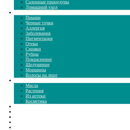
Салонные процедуры
Домашний уход
Проблемы кожи
Прыщи
Черные точки
Аллергия
Заболевания
Пигментация
Отеки
Синяки
Рубцы
Покраснение
Шелушение
Морщины
Волосы на лице
Средства ухода
Масла
Растения
Из аптеки
Косметика
Видео
Каталог масок
Толкование снов
Как почистить
Все о соде