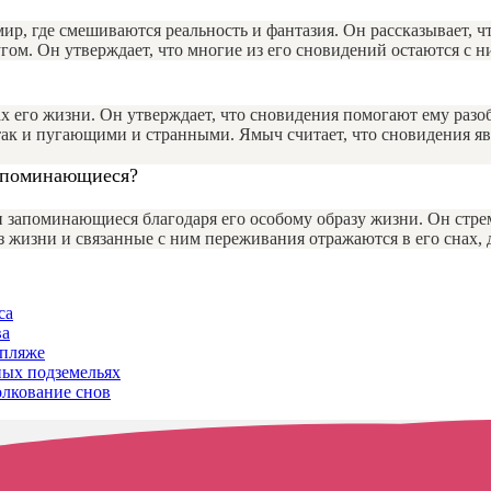
, где смешиваются реальность и фантазия. Он рассказывает, ч
угом. Он утверждает, что многие из его сновидений остаются с 
его жизни. Он утверждает, что сновидения помогают ему разобр
так и пугающими и странными. Ямыч считает, что сновидения я
запоминающиеся?
и запоминающиеся благодаря его особому образу жизни. Он стр
аз жизни и связанные с ним переживания отражаются в его снах,
са
ва
 пляже
ных подземельях
олкование снов