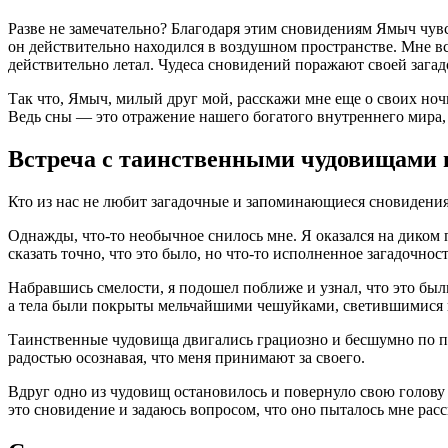
Разве не замечательно? Благодаря этим сновидениям Ямыч чув
он действительно находился в воздушном пространстве. Мне вс
действительно летал. Чудеса сновидений поражают своей зага
Так что, Ямыч, милый друг мой, расскажи мне еще о своих но
Ведь сны — это отражение нашего богатого внутреннего мира,
Встреча с таинственными чудовищами 
Кто из нас не любит загадочные и запоминающиеся сновидения?
Однажды, что-то необычное снилось мне. Я оказался на диком 
сказать точно, что это было, но что-то исполненное загадочнос
Набравшись смелости, я подошел поближе и узнал, что это бы
а тела были покрыты мельчайшими чешуйками, светившимися 
Таинственные чудовища двигались грациозно и бесшумно по песк
радостью осознавая, что меня принимают за своего.
Вдруг одно из чудовищ остановилось и повернуло свою голову в
это сновидение и задаюсь вопросом, что оно пыталось мне расск