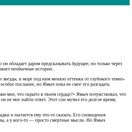
он обладает даром предсказывать будущее, но только через
рывает необычные истории.
 звезды, и море под ним меняло оттенки от глубокого темно-
собое послание, но Ямыч пока не смог его разгадать.
жи мне, что скрыто в твоем сердце?» Ямыч почувствовал, что
он не мог найти ответ. Этот сон мучил его долгое время,
дки и пытается ему что-то сказать. Его сновидения
ны, а у кого-то — просто смертные мысли. Но Ямыч