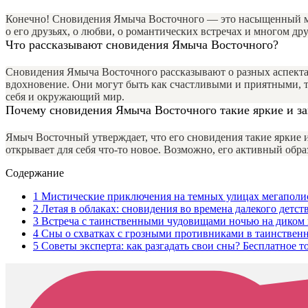
Конечно! Сновидения Ямыча Восточного — это насыщенный мир
о его друзьях, о любви, о романтических встречах и многом др
Что рассказывают сновидения Ямыча Восточного?
Сновидения Ямыча Восточного рассказывают о разных аспектах 
вдохновение. Они могут быть как счастливыми и приятными, 
себя и окружающий мир.
Почему сновидения Ямыча Восточного такие яркие и 
Ямыч Восточный утверждает, что его сновидения такие яркие 
открывает для себя что-то новое. Возможно, его активный обр
Содержание
1
Мистические приключения на темных улицах мегаполи
2
Летая в облаках: сновидения во времена далекого детст
3
Встреча с таинственными чудовищами ночью на диком
4
Сны о схватках с грозными противниками в таинствен
5
Советы эксперта: как разгадать свои сны? Бесплатное т