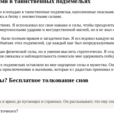
ами в таинственных подземельях
что я попадаю в таинственные подземелья, наполненные опасным
ясь в битву с неизвестными силами.
виях. Я использовал все свои навыки и силы, чтобы преодолеть
ертоносными ударами и могущественной магией, но я не знал ст
, были полным мраком и загадочностью. Я исследовал каждую к
объятьях этих подземелий, где каждый шаг был непредсказуемым
ько физической силы, но и умения мыслить стратегически. Я соз
я смекалка и наблюдательность помогали мне одерживать побед
 подземельях оставляли во мне ощущение силы и мужества. Они 
 приключениями и вызовами, которые я с радостью принимал и 
ны? Бесплатное толкование снов
и ярких до пугающих и странных. Он рассказывает, что ему сн
сточного?