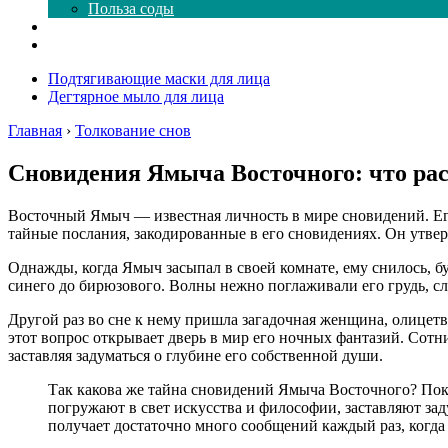
Польза соды
Магия здесь
Форум
Подтягивающие маски для лица
Дегтярное мыло для лица
Главная
›
Толкование снов
Сновидения Ямыча Восточного: что ра
Восточный Ямыч — известная личность в мире сновидений. Его
тайные послания, закодированные в его сновидениях. Он утве
Однажды, когда Ямыч засыпал в своей комнате, ему снилось, бу
синего до бирюзового. Волны нежно поглаживали его грудь, сл
Другой раз во сне к нему пришла загадочная женщина, олицетв
этот вопрос открывает дверь в мир его ночных фантазий. Сотни
заставляя задуматься о глубине его собственной души.
Так какова же тайна сновидений Ямыча Восточного? Пока 
погружают в свет искусства и философии, заставляют за
получает достаточно много сообщений каждый раз, когда е