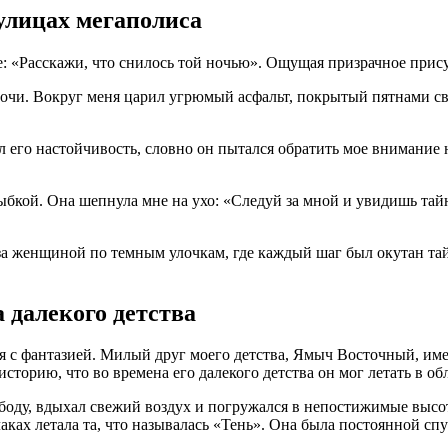
улицах мегаполиса
: «Расскажи, что снилось той ночью». Ощущая призрачное присут
ночи. Вокруг меня царил угрюмый асфальт, покрытый пятнами све
л его настойчивость, словно он пытался обратить мое внимание
ыбкой. Она шепнула мне на ухо: «Следуй за мной и увидишь тайн
а женщиной по темным улочкам, где каждый шаг был окутан тай
 далекого детства
я с фантазией. Милый друг моего детства, Ямыч Восточный, име
торию, что во времена его далекого детства он мог летать в об
боду, вдыхал свежий воздух и погружался в непостижимые высот
блаках летала та, что называлась «Тень». Она была постоянной 