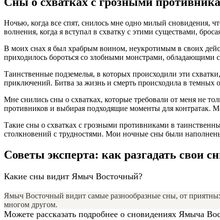
Сны о схватках с грозными противник
Ночью, когда все спят, снилось мне одно милый сновидения, 
волнения, когда я вступал в схватку с этими существами, броса
В моих снах я был храбрым воином, неукротимым в своих дейст
приходилось бороться со злобными монстрами, обладающими см
Таинственные подземелья, в которых происходили эти схватки
приключений. Битва за жизнь и смерть происходила в темных 
Мне снились сны о схватках, которые требовали от меня не тол
противников и выбирая подходящие моменты для контратак. Мо
Такие сны о схватках с грозными противниками в таинственных
столкновений с трудностями. Мои ночные сны были наполнены
Советы эксперта: как разгадать свои с
Какие сны видит Ямыч Восточный?
Ямыч Восточный видит самые разнообразные сны, от приятных 
многом другом.
Можете рассказать подробнее о сновидениях Ямыча Во