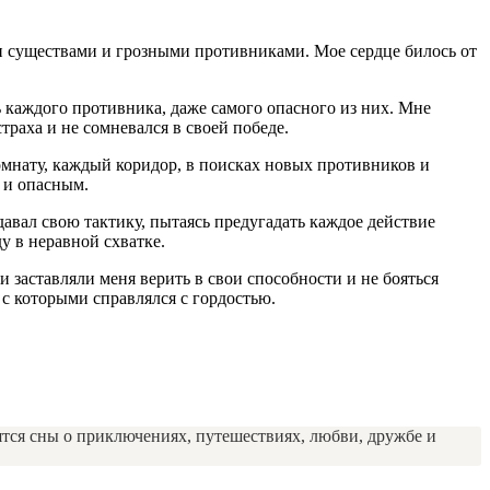
и существами и грозными противниками. Мое сердце билось от
 каждого противника, даже самого опасного из них. Мне
раха и не сомневался в своей победе.
омнату, каждый коридор, в поисках новых противников и
 и опасным.
давал свою тактику, пытаясь предугадать каждое действие
у в неравной схватке.
заставляли меня верить в свои способности и не бояться
с которыми справлялся с гордостью.
ятся сны о приключениях, путешествиях, любви, дружбе и