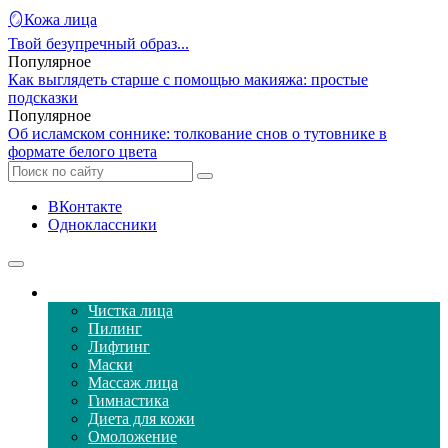
🪞Кожа лица
Твой безупречный образ...
Популярное
Как выглядеть старше с помощью макияжа: простые
подсказки
Популярное
Об исламском соннике: толкование снов о тутовнике в
формате белого цвета
ВКонтакте
Одноклассники
Уход за кожей лица
Чистка лица
Пилинг
Лифтинг
Маски
Массаж лица
Гимнастика
Диета для кожи
Омоложение