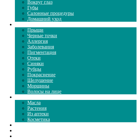
Вокруг глаз
Губы
Салонные процедуры
Домашний уход
Проблемы кожи
Прыщи
Черные точки
Аллергия
Заболевания
Пигментация
Отеки
Синяки
Рубцы
Покраснение
Шелушение
Морщины
Волосы на лице
Средства ухода
Масла
Растения
Из аптеки
Косметика
Видео
Каталог масок
Толкование снов