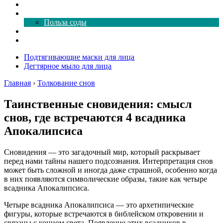
Как почистить
Все о соде
Польза соды
Магия здесь
Форум
Подтягивающие маски для лица
Дегтярное мыло для лица
Главная
›
Толкование снов
Таинственные сновидения: смысл
снов, где встречаются 4 всадника
Апокалипсиса
Сновидения — это загадочный мир, который раскрывает
перед нами тайны нашего подсознания. Интерпретация снов
может быть сложной и иногда даже страшной, особенно когда
в них появляются символические образы, такие как четыре
всадника Апокалипсиса.
Четыре всадника Апокалипсиса — это архетипические
фигуры, которые встречаются в библейском откровении и
связаны с концом света. Появление этих всадников в