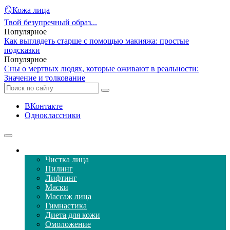
🪞Кожа лица
Твой безупречный образ...
Популярное
Как выглядеть старше с помощью макияжа: простые
подсказки
Популярное
Сны о мертвых людях, которые оживают в реальности:
Значение и толкование
ВКонтакте
Одноклассники
Уход за кожей лица
Чистка лица
Пилинг
Лифтинг
Маски
Массаж лица
Гимнастика
Диета для кожи
Омоложение