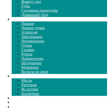
Вокруг глаз
Губы
Салонные процедуры
Домашний уход
Проблемы кожи
Прыщи
Черные точки
Аллергия
Заболевания
Пигментация
Отеки
Синяки
Рубцы
Покраснение
Шелушение
Морщины
Волосы на лице
Средства ухода
Масла
Растения
Из аптеки
Косметика
Видео
Каталог масок
Толкование снов