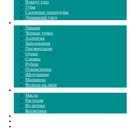
Вокруг глаз
Губы
Салонные процедуры
Домашний уход
Проблемы кожи
Прыщи
Черные точки
Аллергия
Заболевания
Пигментация
Отеки
Синяки
Рубцы
Покраснение
Шелушение
Морщины
Волосы на лице
Средства ухода
Масла
Растения
Из аптеки
Косметика
Видео
Каталог масок
Толкование снов