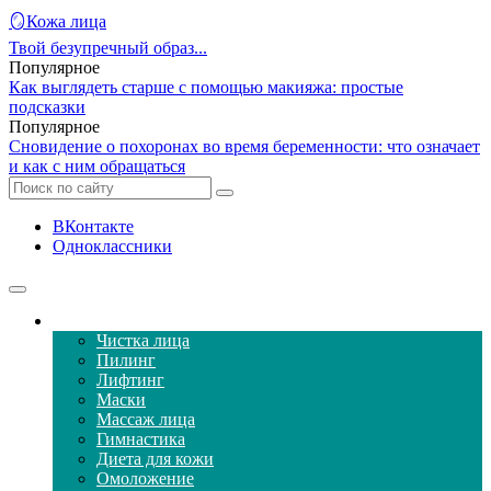
🪞Кожа лица
Твой безупречный образ...
Популярное
Как выглядеть старше с помощью макияжа: простые
подсказки
Популярное
Сновидение о похоронах во время беременности: что означает
и как с ним обращаться
ВКонтакте
Одноклассники
Уход за кожей лица
Чистка лица
Пилинг
Лифтинг
Маски
Массаж лица
Гимнастика
Диета для кожи
Омоложение