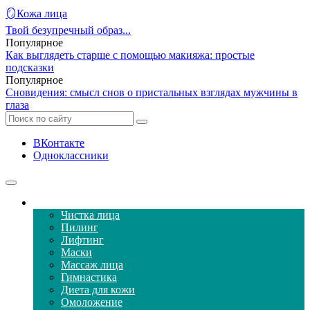
🪞Кожа лица
Твой безупречный образ...
Популярное
Как выглядеть старше с помощью макияжа: простые
подсказки
Популярное
Сновидения: смысл снов о пристальных взглядах мужчины в
глаза
ВКонтакте
Одноклассники
Уход за кожей лица
Чистка лица
Пилинг
Лифтинг
Маски
Массаж лица
Гимнастика
Диета для кожи
Омоложение