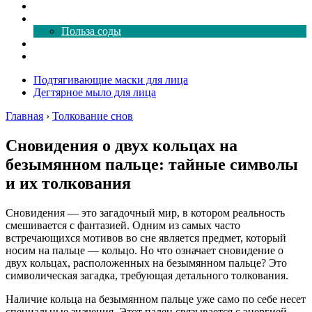
Как почистить
Все о соде
Польза соды
Магия здесь
Форум
Подтягивающие маски для лица
Дегтярное мыло для лица
Главная
›
Толкование снов
Сновидения о двух кольцах на
безымянном пальце: тайные символы
и их толкования
Сновидения — это загадочный мир, в котором реальность
смешивается с фантазией. Одним из самых часто
встречающихся мотивов во сне является предмет, который
носим на пальце — кольцо. Но что означает сновидение о
двух кольцах, расположенных на безымянном пальце? Это
символическая загадка, требующая детального толкования.
Наличие кольца на безымянном пальце уже само по себе несет
специальные значения. Этот палец связывается с энергией