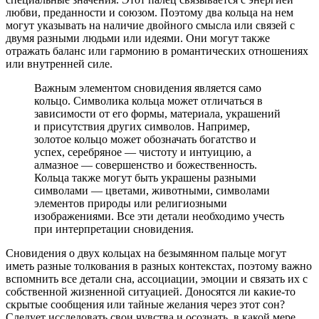
любви, преданности и союзом. Поэтому два кольца на нем
могут указывать на наличие двойного смысла или связей с
двумя разными людьми или идеями. Они могут также
отражать баланс или гармонию в романтических отношениях
или внутренней силе.
Важным элементом сновидения является само
кольцо. Символика кольца может отличаться в
зависимости от его формы, материала, украшений
и присутствия других символов. Например,
золотое кольцо может обозначать богатство и
успех, серебряное — чистоту и интуицию, а
алмазное — совершенство и божественность.
Кольца также могут быть украшены разными
символами — цветами, животными, символами
элементов природы или религиозными
изображениями. Все эти детали необходимо учесть
при интерпретации сновидения.
Сновидения о двух кольцах на безымянном пальце могут
иметь разные толкования в разных контекстах, поэтому важно
вспомнить все детали сна, ассоциации, эмоции и связать их с
собственной жизненной ситуацией. Доносятся ли какие-то
скрытые сообщения или тайные желания через этот сон?
Следует исследовать свои чувства и осознать, в какой мере