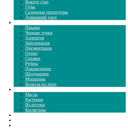
Вокруг глаз
Губы
Салонные процедуры
Домашний уход
Проблемы кожи
Прыщи
Черные точки
Аллергия
Заболевания
Пигментация
Отеки
Синяки
Рубцы
Покраснение
Шелушение
Морщины
Волосы на лице
Средства ухода
Масла
Растения
Из аптеки
Косметика
Видео
Каталог масок
Толкование снов