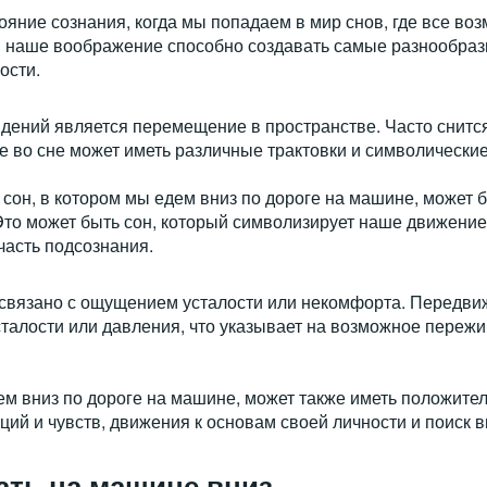
яние сознания, когда мы попадаем в мир снов, где все во
 наше воображение способно создавать самые разнообраз
ости.
дений является перемещение в пространстве. Часто снится
е во сне может иметь различные трактовки и символические
о сон, в котором мы едем вниз по дороге на машине, может 
Это может быть сон, который символизирует наше движение
часть подсознания.
связано с ощущением усталости или некомфорта. Передви
алости или давления, что указывает на возможное пережи
ем вниз по дороге на машине, может также иметь положите
ий и чувств, движения к основам своей личности и поиск 
хать на машине вниз