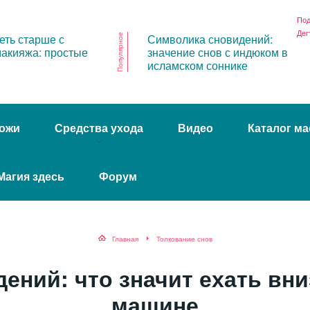
Под
Дег
еть старше с
Символика сновидений:
Популярное
акияжа: простые
значение снов с индюком в
исламском соннике
ожи
Средства ухода
Видео
Каталог ма
Магия здесь
Форум
Главная
Толкование снов
ний: что значит ехать вни
машине