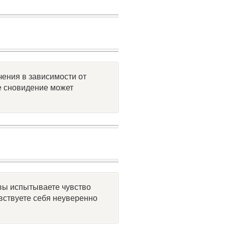
чения в зависимости от
е сновидение может
 вы испытываете чувство
увствуете себя неуверенно