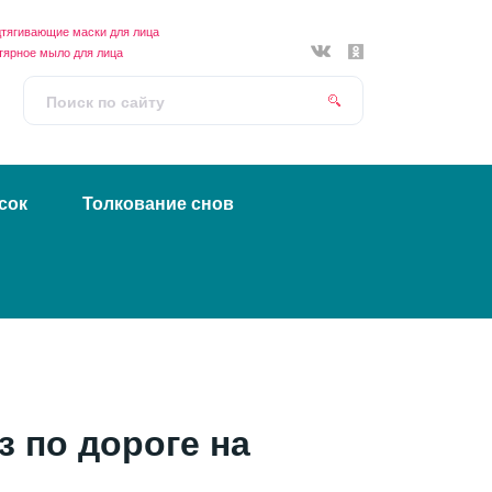
тягивающие маски для лица
тярное мыло для лица
сок
Толкование снов
з по дороге на