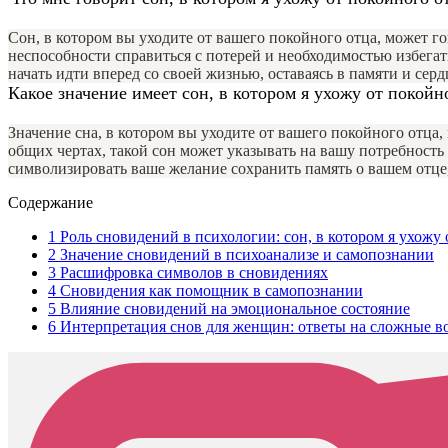
Сон, в котором вы уходите от вашего покойного отца, может 
неспособности справиться с потерей и необходимостью избегат
начать идти вперед со своей жизнью, оставаясь в памяти и серд
Какое значение имеет сон, в котором я ухожу от покойн
Значение сна, в котором вы уходите от вашего покойного отц
общих чертах, такой сон может указывать на вашу потребность 
символизировать ваше желание сохранить память о вашем отце,
Содержание
1
Роль сновидений в психологии: сон, в котором я ухожу 
2
Значение сновидений в психоанализе и самопознании
3
Расшифровка символов в сновидениях
4
Сновидения как помощник в самопознании
5
Влияние сновидений на эмоциональное состояние
6
Интерпретация снов для женщин: ответы на сложные в