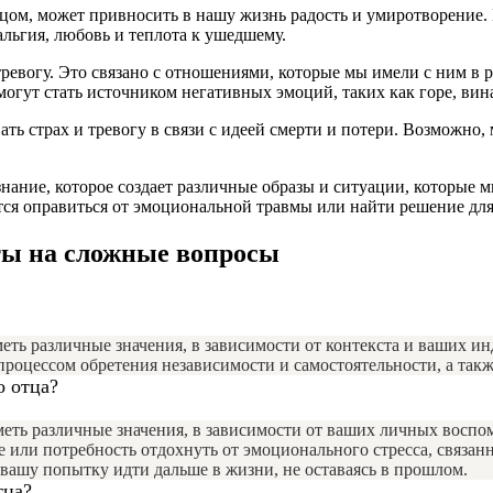
тцом, может привносить в нашу жизнь радость и умиротворение.
льгия, любовь и теплота к ушедшему.
 тревогу. Это связано с отношениями, которые мы имели с ним
гут стать источником негативных эмоций, таких как горе, вина
ть страх и тревогу в связи с идеей смерти и потери. Возможно,
нание, которое создает различные образы и ситуации, которые 
тся оправиться от эмоциональной травмы или найти решение дл
ты на сложные вопросы
иметь различные значения, в зависимости от контекста и ваших
процессом обретения независимости и самостоятельности, а такж
о отца?
иметь различные значения, в зависимости от ваших личных восп
е или потребность отдохнуть от эмоционального стресса, связан
вашу попытку идти дальше в жизни, не оставаясь в прошлом.
тца?