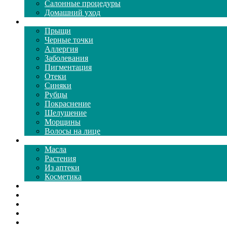
Салонные процедуры
Домашний уход
Проблемы кожи
Прыщи
Черные точки
Аллергия
Заболевания
Пигментация
Отеки
Синяки
Рубцы
Покраснение
Шелушение
Морщины
Волосы на лице
Средства ухода
Масла
Растения
Из аптеки
Косметика
Видео
Каталог масок
Толкование снов
Как почистить
Все о соде