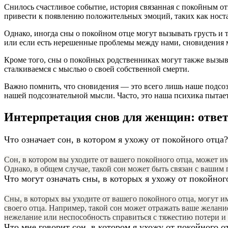
Снилось счастливое событие, история связанная с покойным о
привести к появлению положительных эмоций, таких как носта
Однако, иногда сны о покойном отце могут вызывать грусть и
или если есть нерешенные проблемы между нами, сновидения мо
Кроме того, сны о покойных родственниках могут также вызыва
сталкиваемся с мыслью о своей собственной смерти.
Важно помнить, что сновидения — это всего лишь наше подсоз
нашей подсознательной мысли. Часто, это наша психика пытае
Интерпретация снов для женщин: отве
Что означает сон, в котором я ухожу от покойного отца?
Сон, в котором вы уходите от вашего покойного отца, может 
Однако, в общем случае, такой сон может быть связан с вашим 
Что могут означать сны, в которых я ухожу от покойног
Сны, в которых вы уходите от вашего покойного отца, могут 
своего отца. Например, такой сон может отражать ваше желани
нежелание или неспособность справиться с тяжестию потери и 
Что мне говорит сон, в котором я ухожу от покойного о