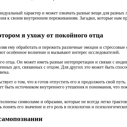
дивидуальный характер и может означать разные вещи для разны
ния к своим внутренним переживаниям. Загадки, которые нам пр
отором я ухожу от покойного отца
ляя ему обработать и пережить различные эмоции и стрессовые 
ют особенное волнение и вызывают интерес исследователей.
ного отца. Он может иметь разные интерпретации и связан с ин
нных дел, связанных с отцом. Для других это может быть спосо
века.
ьствует о том, что я готов отпустить его и продолжить свой пу
жет быть источником внутреннего утешения и понимания, что пок
олнены символами и образами, которые не всегда легко трактов
 понять его значение и его роль в психологии и психологическо
 самопознании