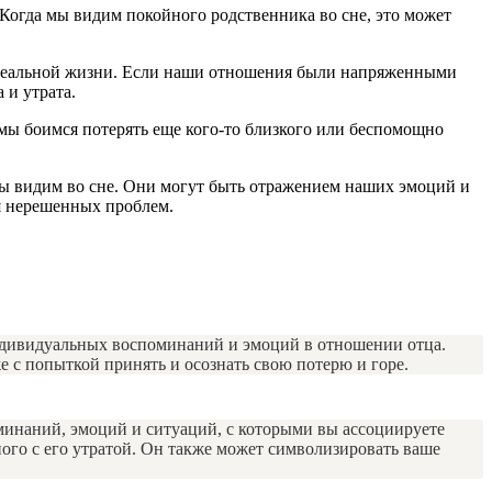
 Когда мы видим покойного родственника во сне, это может
 в реальной жизни. Если наши отношения были напряженными
 и утрата.
 мы боимся потерять еще кого-то близкого или беспомощно
мы видим во сне. Они могут быть отражением наших эмоций и
я нерешенных проблем.
 индивидуальных воспоминаний и эмоций в отношении отца.
е с попыткой принять и осознать свою потерю и горе.
оминаний, эмоций и ситуаций, с которыми вы ассоциируете
ного с его утратой. Он также может символизировать ваше