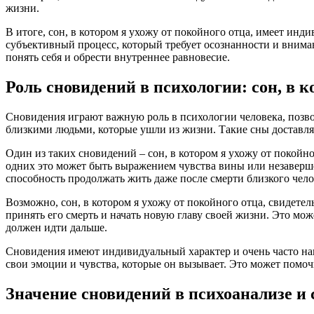
жизни.
В итоге, сон, в котором я ухожу от покойного отца, имеет ин
субъективный процесс, который требует осознанности и внима
понять себя и обрести внутреннее равновесие.
Роль сновидений в психологии: сон, в к
Сновидения играют важную роль в психологии человека, позво
близкими людьми, которые ушли из жизни. Такие сны доставля
Один из таких сновидений – сон, в котором я ухожу от покой
одних это может быть выражением чувства вины или незаверше
способность продолжать жить даже после смерти близкого чело
Возможно, сон, в котором я ухожу от покойного отца, свидетел
принять его смерть и начать новую главу своей жизни. Это мо
должен идти дальше.
Сновидения имеют индивидуальный характер и очень часто нап
свои эмоции и чувства, которые он вызывает. Это может помочь
Значение сновидений в психоанализе и