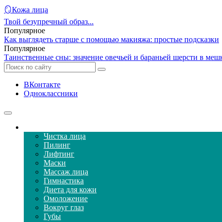
🪞Кожа лица
Твой безупречный образ...
Популярное
Как выглядеть старше с помощью макияжа: простые подсказки
Популярное
Таинственные сны: значение овечьей и бараньей шерсти в меш
ВКонтакте
Одноклассники
Уход за кожей лица
Чистка лица
Пилинг
Лифтинг
Маски
Массаж лица
Гимнастика
Диета для кожи
Омоложение
Вокруг глаз
Губы