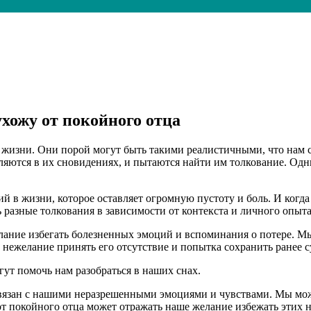
ухожу от покойного отца
 жизни. Они порой могут быть такими реалистичными, что нам 
яются в их сновидениях, и пытаются найти им толкование. Одни
 в жизни, которое оставляет огромную пустоту и боль. И когда 
ь разные толкования в зависимости от контекста и личного опыта
лание избегать болезненных эмоций и вспоминания о потере. Мы
е нежелание принять его отсутствие и попытка сохранить ранее 
гут помочь нам разобраться в наших снах.
 связан с нашими неразрешенными эмоциями и чувствами. Мы мож
е от покойного отца может отражать наше желание избежать этих