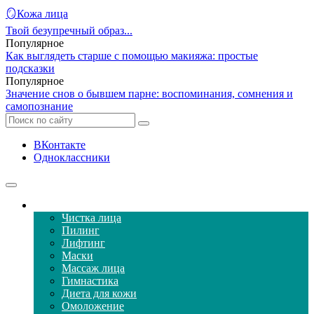
🪞Кожа лица
Твой безупречный образ...
Популярное
Как выглядеть старше с помощью макияжа: простые
подсказки
Популярное
Значение снов о бывшем парне: воспоминания, сомнения и
самопознание
ВКонтакте
Одноклассники
Уход за кожей лица
Чистка лица
Пилинг
Лифтинг
Маски
Массаж лица
Гимнастика
Диета для кожи
Омоложение