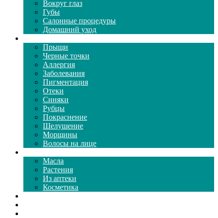
Вокруг глаз
Губы
Салонные процедуры
Домашний уход
Проблемы кожи
Прыщи
Черные точки
Аллергия
Заболевания
Пигментация
Отеки
Синяки
Рубцы
Покраснение
Шелушение
Морщины
Волосы на лице
Средства ухода
Масла
Растения
Из аптеки
Косметика
Видео
Каталог масок
Толкование снов