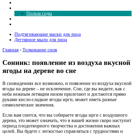
Как почистить
Все о соде
Польза соды
Магия здесь
Форум
Подтягивающие маски для лица
Дегтярное мыло для лица
Главная
›
Толкование снов
Сонник: появление из воздуха вкусной
ягоды на дереве во сне
В сновидениях все возможно, и появление из воздуха вкусной
ягоды на дереве – не исключение. Сон, где вы видите, как с
неба нежным летящим низом прилетают и достаются прямо
руками кисло-сладкие ягоды ирги, может иметь разные
символические значения.
Если вам снится, что вы собираете ягоды ирги с воздушного
дерева, это может означать, что в вашей жизни скоро наступит
период плодотворного творчества и достижения важных
целей. Вы будете с легкостью справляться с трудностями и