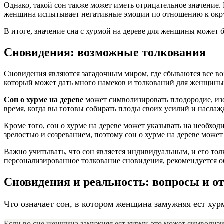
Однако, такой сон также может иметь отрицательное значение.
женщина испытывает негативные эмоции по отношению к окр
В итоге, значение сна с хурмой на дереве для женщины может 
Сновидения: возможные толкования
Сновидения являются загадочным миром, где сбываются все во
который может дать много намеков и толкований для женщины
Сон о хурме на дереве
может символизировать плодородие, изоб
время, когда вы готовы собирать плоды своих усилий и наслажд
Кроме того, сон о хурме на дереве может указывать на необход
зрелостью и созреванием, поэтому сон о хурме на дереве може
Важно учитывать, что сон является индивидуальным, и его тол
персонализированное толкование сновидения, рекомендуется об
Сновидения и реальность: вопросы и о
Что означает сон, в котором женщина замужняя ест хур
Если во сне женщина замужняя ест хурму, это может символиз