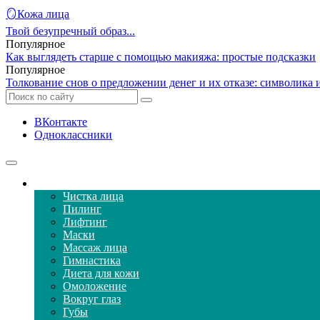
🪞Кожа лица
Твой безупречный образ...
Популярное
Как выглядеть старше с помощью макияжа: простые подсказки
Популярное
Толкование снов о предложении денег и их отказе: символика 
ВКонтакте
Одноклассники
Уход за кожей лица
Чистка лица
Пилинг
Лифтинг
Маски
Массаж лица
Гимнастика
Диета для кожи
Омоложение
Вокруг глаз
Губы