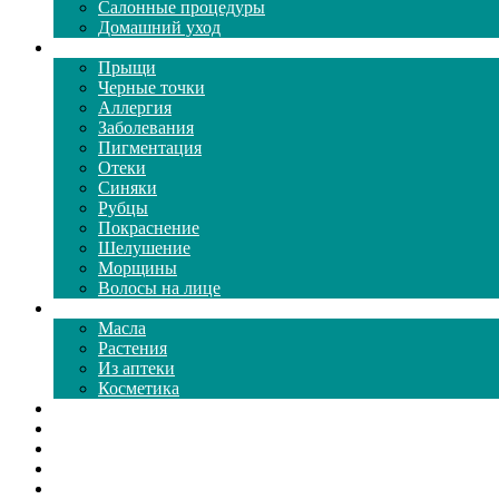
Салонные процедуры
Домашний уход
Проблемы кожи
Прыщи
Черные точки
Аллергия
Заболевания
Пигментация
Отеки
Синяки
Рубцы
Покраснение
Шелушение
Морщины
Волосы на лице
Средства ухода
Масла
Растения
Из аптеки
Косметика
Видео
Каталог масок
Толкование снов
Как почистить
Все о соде