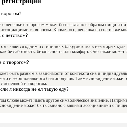
з регистрации
творогом?
 о лепешке с творогом может быть связано с образом пищи и пи
 ассоциациями с творогом. Кроме того, лепешка во сне также м
 с детством?
огом является одним из типичных блюд детства в некоторых кул
как беззаботность, безопасность или комфорт. Оно также может с
е с творогом?
ожет быть разным в зависимости от контекста сна и индивидуал
кого и эмоционального благополучия. Также сновидение может о
с лепешкой и творогом.
сли я никогда не ел такую еду?
этом блюде может иметь другое символическое значение. Наприме
сновидение может быть связано с вашими ассоциациями с пищей 