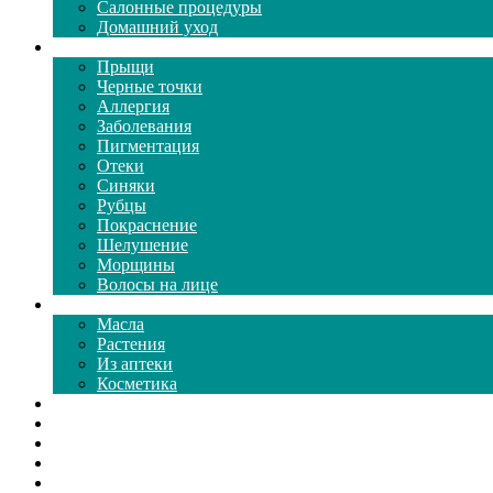
Салонные процедуры
Домашний уход
Проблемы кожи
Прыщи
Черные точки
Аллергия
Заболевания
Пигментация
Отеки
Синяки
Рубцы
Покраснение
Шелушение
Морщины
Волосы на лице
Средства ухода
Масла
Растения
Из аптеки
Косметика
Видео
Каталог масок
Толкование снов
Как почистить
Все о соде