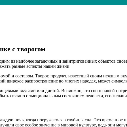
шке с творогом
дним из наиболее загадочных и заинтригованных объектов снов
ажать разные аспекты нашей жизни.
ормой и составом. Творог, продукт, известный своим нежным вк
ший широкое распространение во многих народах, может символ
 пищевыми вкусами или диетой. Возможно, это сон о нашей потр
 быть связано с эмоциональным состоянием человека, его желан
аждую ночь, когда погружаемся в глубины сна. Это временное пр
лучили свое особое значение в мировой культуре, ведь они могу