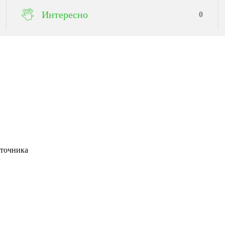
Интересно
0
сточника