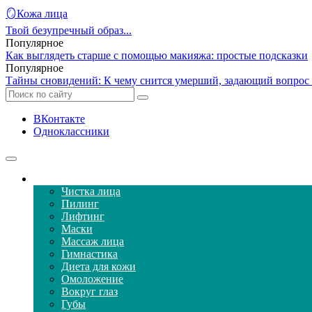
🪞Кожа лица
Твой безупречный образ...
Популярное
Как выглядеть старше с помощью макияжа: простые подсказки
Популярное
Тайны сновидений: К чему снится умерший, задающий вопрос 
ВКонтакте
Одноклассники
Уход за кожей лица
Чистка лица
Пилинг
Лифтинг
Маски
Массаж лица
Гимнастика
Диета для кожи
Омоложение
Вокруг глаз
Губы