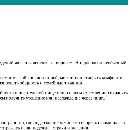
идений является лепешка с творогом. Это довольно необычный
усом и мягкой консистенцией, может олицетворять комфорт и
изировать общность и семейные традиции.
ебности в питательной пище или о нашем стремлении сохранять
ием получить утешение или наслаждение через пищу.
остранство, где подсознание начинает говорить с нами на его
т отражать наши надежды, страхи и желания.