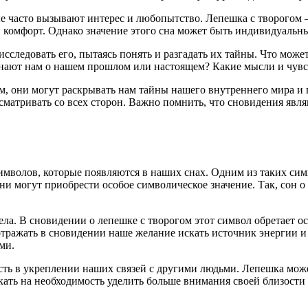
е часто вызывают интерес и любопытство. Лепешка с творогом –
комфорт. Однако значение этого сна может быть индивидуальным
следовать его, пытаясь понять и разгадать их тайны. Что може
нают нам о нашем прошлом или настоящем? Какие мысли и чувс
, они могут раскрывать нам тайны нашего внутреннего мира и п
матривать со всех сторон. Важно помнить, что сновидения явля
имволов, которые появляются в наших снах. Одним из таких сим
и могут приобрести особое символическое значение. Так, сон о 
ела. В сновидении о лепешке с творогом этот символ обретает о
отражать в сновидении наше желание искать источник энергии и
ми.
ть в укреплении наших связей с другими людьми. Лепешка може
ать на необходимость уделить больше внимания своей близости 