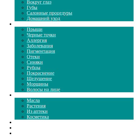
Вокруг глаз
Губы
Салонные процедуры
Домашний уход
Проблемы кожи
Прыщи
Черные точки
Аллергия
Заболевания
Пигментация
Отеки
Синяки
Рубцы
Покраснение
Шелушение
Морщины
Волосы на лице
Средства ухода
Масла
Растения
Из аптеки
Косметика
Видео
Каталог масок
Толкование снов