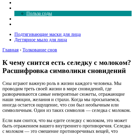
Как почистить
Все о соде
Польза соды
Магия здесь
Форум
Подтягивающие маски для лица
Дегтярное мыло для лица
Главная
›
Толкование снов
К чему снится есть селедку с молоком?
Расшифровка символики сновидений
Сны играют важную роль в жизни каждого человека. Мы
проводим треть своей жизни в мире сновидений, где
разворачиваются самые невероятные сюжеты, отражающие
наши эмоции, желания и страхи. Когда мы просыпаемся,
иногда остается ощущение, что сон был необычным или
символичным. Один из таких символов — селедка с молоком.
Если вам снится, что вы едите селедку с молоком, это может
быть отражением вашего внутреннего противоречия. Селедка
с молоком — это смешение противоречивых вещей, что