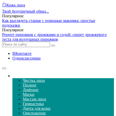
🪞Кожа лица
Твой безупречный образ...
Популярное
Как выглядеть старше с помощью макияжа: простые
подсказки
Популярное
Рецепт пирожков с дрожжами и содой: секрет дрожжевого
теста для воздушных пирожков
ВКонтакте
Одноклассники
Уход за кожей лица
Чистка лица
Пилинг
Лифтинг
Маски
Массаж лица
Гимнастика
Диета для кожи
Омоложение