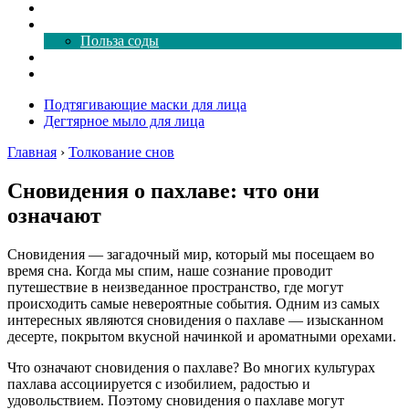
Как почистить
Все о соде
Польза соды
Магия здесь
Форум
Подтягивающие маски для лица
Дегтярное мыло для лица
Главная
›
Толкование снов
Сновидения о пахлаве: что они
означают
Сновидения — загадочный мир, который мы посещаем во
время сна. Когда мы спим, наше сознание проводит
путешествие в неизведанное пространство, где могут
происходить самые невероятные события. Одним из самых
интересных являются сновидения о пахлаве — изысканном
десерте, покрытом вкусной начинкой и ароматными орехами.
Что означают сновидения о пахлаве? Во многих культурах
пахлава ассоциируется с изобилием, радостью и
удовольствием. Поэтому сновидения о пахлаве могут