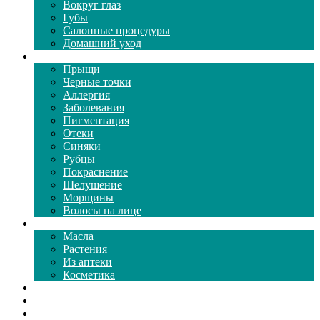
Вокруг глаз
Губы
Салонные процедуры
Домашний уход
Проблемы кожи
Прыщи
Черные точки
Аллергия
Заболевания
Пигментация
Отеки
Синяки
Рубцы
Покраснение
Шелушение
Морщины
Волосы на лице
Средства ухода
Масла
Растения
Из аптеки
Косметика
Видео
Каталог масок
Толкование снов