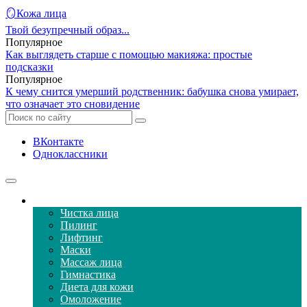
🪞Кожа лица
Твой безупречный образ...
Популярное
Как выглядеть старше с помощью макияжа: простые
подсказки
Популярное
К чему снится умерший родственник: бабушка снова умирает,
что означает это сновидение
ВКонтакте
Одноклассники
Уход за кожей лица
Чистка лица
Пилинг
Лифтинг
Маски
Массаж лица
Гимнастика
Диета для кожи
Омоложение