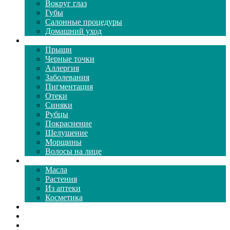
Вокруг глаз
Губы
Салонные процедуры
Домашний уход
Проблемы кожи
Прыщи
Черные точки
Аллергия
Заболевания
Пигментация
Отеки
Синяки
Рубцы
Покраснение
Шелушение
Морщины
Волосы на лице
Средства ухода
Масла
Растения
Из аптеки
Косметика
Видео
Каталог масок
Толкование снов