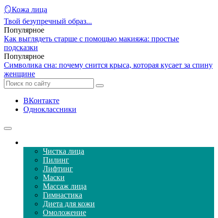
🪞Кожа лица
Твой безупречный образ...
Популярное
Как выглядеть старше с помощью макияжа: простые
подсказки
Популярное
Символика сна: почему снится крыса, которая кусает за спину
женщине
ВКонтакте
Одноклассники
Уход за кожей лица
Чистка лица
Пилинг
Лифтинг
Маски
Массаж лица
Гимнастика
Диета для кожи
Омоложение