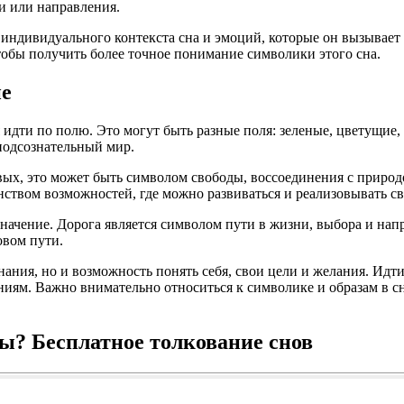
и или направления.
от индивидуального контекста сна и эмоций, которые он вызывае
тобы получить более точное понимание символики этого сна.
ие
идти по полю. Это могут быть разные поля: зеленые, цветущие,
 подсознательный мир.
ых, это может быть символом свободы, воссоединения с природо
нством возможностей, где можно развиваться и реализовывать с
 значение. Дорога является символом пути в жизни, выбора и нап
овом пути.
ания, но и возможность понять себя, свои цели и желания. Идт
ниям. Важно внимательно относиться к символике и образам в с
ны? Бесплатное толкование снов