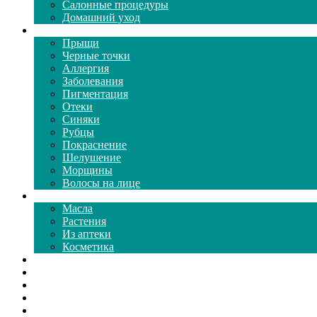
Салонные процедуры
Домашний уход
Проблемы кожи
Прыщи
Черные точки
Аллергия
Заболевания
Пигментация
Отеки
Синяки
Рубцы
Покраснение
Шелушение
Морщины
Волосы на лице
Средства ухода
Масла
Растения
Из аптеки
Косметика
Видео
Каталог масок
Толкование снов
Как почистить
Все о соде