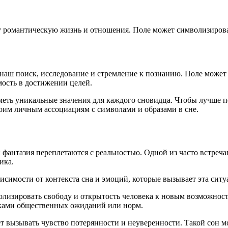
 романтическую жизнь и отношения. Поле может символизироват
 наш поиск, исследование и стремление к познанию. Поле может
ость в достижении целей.
еть уникальные значения для каждого сновидца. Чтобы лучше по
своим личным ассоциациям с символами и образами в сне.
фантазия переплетаются с реальностью. Одной из часто встреча
ика.
исимости от контекста сна и эмоций, которые вызывает эта ситу
волизировать свободу и открытость человека к новым возможнос
амками общественных ожиданий или норм.
ет вызывать чувство потерянности и неуверенности. Такой сон м