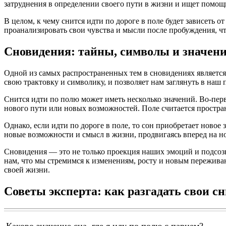
затруднения в определении своего пути в жизни и ищет помощ
В целом, к чему снится идти по дороге в поле будет зависеть 
проанализировать свои чувства и мысли после пробуждения, ч
Сновидения: тайны, символы и значен
Одной из самых распространенных тем в сновидениях является 
свою трактовку и символику, и позволяет нам заглянуть в наш
Снится идти по полю может иметь несколько значений. Во-перв
нового пути или новых возможностей. Поле считается простра
Однако, если идти по дороге в поле, то сон приобретает новое
новые возможности и смысл в жизни, продвигаясь вперед на н
Сновидения — это не только проекция наших эмоций и подсозн
нам, что мы стремимся к изменениям, росту и новым пережива
своей жизни.
Советы эксперта: как разгадать свои с
Каково значение сна, где я иду по полю с парнем?