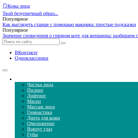
🪞Кожа лица
Твой безупречный образ...
Популярное
Как выглядеть старше с помощью макияжа: простые подсказки
Популярное
Значение сновидения о грязном коте для женщины: разбираем 
ВКонтакте
Одноклассники
Уход за кожей лица
Чистка лица
Пилинг
Лифтинг
Маски
Массаж лица
Гимнастика
Диета для кожи
Омоложение
Вокруг глаз
Губы