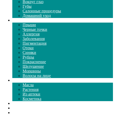
Вокруг глаз
Губы
Салонные процедуры
Домашний уход
Проблемы кожи
Прыщи
Черные точки
Аллергия
Заболевания
Пигментация
Отеки
Синяки
Рубцы
Покраснение
Шелушение
Морщины
Волосы на лице
Средства ухода
Масла
Растения
Из аптеки
Косметика
Видео
Каталог масок
Толкование снов