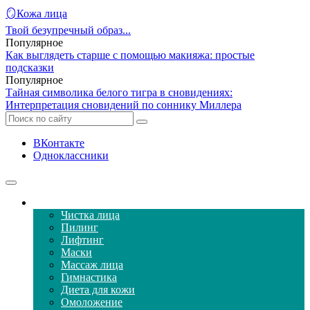
🪞Кожа лица
Твой безупречный образ...
Популярное
Как выглядеть старше с помощью макияжа: простые
подсказки
Популярное
Тайная символика белого тигра в сновидениях:
Интерпретация сновидений по соннику Миллера
ВКонтакте
Одноклассники
Уход за кожей лица
Чистка лица
Пилинг
Лифтинг
Маски
Массаж лица
Гимнастика
Диета для кожи
Омоложение