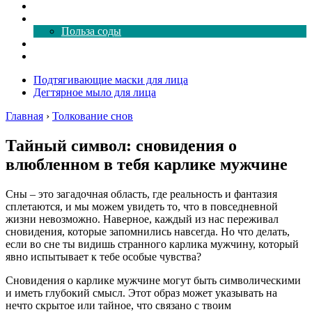
Как почистить
Все о соде
Польза соды
Магия здесь
Форум
Подтягивающие маски для лица
Дегтярное мыло для лица
Главная
›
Толкование снов
Тайный символ: сновидения о
влюбленном в тебя карлике мужчине
Сны – это загадочная область, где реальность и фантазия
сплетаются, и мы можем увидеть то, что в повседневной
жизни невозможно. Наверное, каждый из нас переживал
сновидения, которые запомнились навсегда. Но что делать,
если во сне ты видишь странного карлика мужчину, который
явно испытывает к тебе особые чувства?
Сновидения о карлике мужчине могут быть символическими
и иметь глубокий смысл. Этот образ может указывать на
нечто скрытое или тайное, что связано с твоим