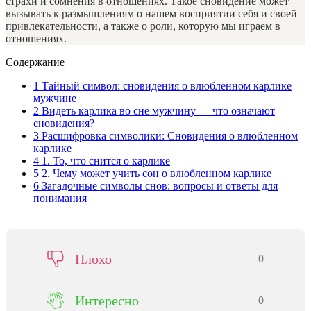
страхи и сомнения в отношениях. Такое сновидение может
вызывать к размышлениям о нашем восприятии себя и своей
привлекательности, а также о роли, которую мы играем в
отношениях.
Содержание
1
Тайный символ: сновидения о влюбленном карлике
мужчине
2
Видеть карлика во сне мужчину — что означают
сновидения?
3
Расшифровка символики: Сновидения о влюбленном
карлике
4
1. То, что снится о карлике
5
2. Чему может учить сон о влюбленном карлике
6
Загадочные символы снов: вопросы и ответы для
понимания
Плохо
0
Интересно
0