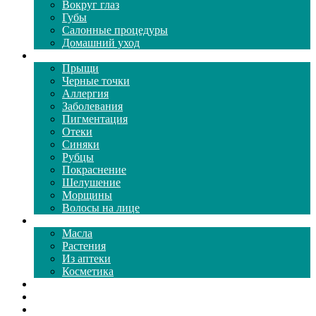
Вокруг глаз
Губы
Салонные процедуры
Домашний уход
Проблемы кожи
Прыщи
Черные точки
Аллергия
Заболевания
Пигментация
Отеки
Синяки
Рубцы
Покраснение
Шелушение
Морщины
Волосы на лице
Средства ухода
Масла
Растения
Из аптеки
Косметика
Видео
Каталог масок
Толкование снов