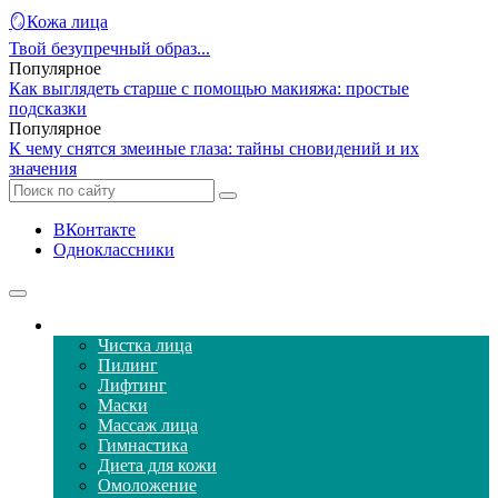
🪞Кожа лица
Твой безупречный образ...
Популярное
Как выглядеть старше с помощью макияжа: простые
подсказки
Популярное
К чему снятся змеиные глаза: тайны сновидений и их
значения
ВКонтакте
Одноклассники
Уход за кожей лица
Чистка лица
Пилинг
Лифтинг
Маски
Массаж лица
Гимнастика
Диета для кожи
Омоложение