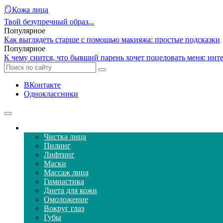
🪞Кожа лица
Твой безупречный образ...
Популярное
Как выглядеть старше с помощью макияжа: простые подсказки
Популярное
К чему снится, что бывший парень хочет поцеловать меня: ин
ВКонтакте
Одноклассники
Уход за кожей лица
Чистка лица
Пилинг
Лифтинг
Маски
Массаж лица
Гимнастика
Диета для кожи
Омоложение
Вокруг глаз
Губы