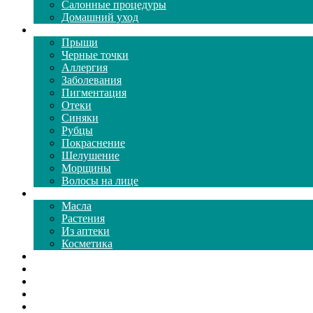
Салонные процедуры
Домашний уход
Проблемы кожи
Прыщи
Черные точки
Аллергия
Заболевания
Пигментация
Отеки
Синяки
Рубцы
Покраснение
Шелушение
Морщины
Волосы на лице
Средства ухода
Масла
Растения
Из аптеки
Косметика
Видео
Каталог масок
Толкование снов
Как почистить
Все о соде