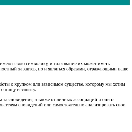
имеют свою символику, и толкование их может иметь
чностный характер, но и являться образами, отражающими наше
аботы о хрупком или зависимом существе, которому мы хотим
го пищу и защиту.
кста сновидения, а также от личных ассоциаций и опыта
кователям сновидений или самостоятельно анализировать свои